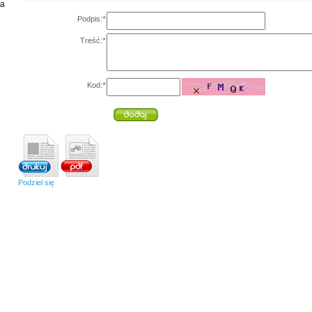
ia
Podpis:
*
Treść:
*
Kod:
*
Podziel się