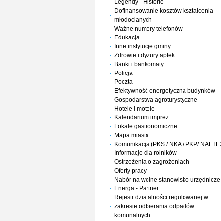
Legendy - Historie
Dofinansowanie kosztów kształcenia
młodocianych
Ważne numery telefonów
Edukacja
Inne instytucje gminy
Zdrowie i dyżury aptek
Banki i bankomaty
Policja
Poczta
Efektywność energetyczna budynków
Gospodarstwa agroturystyczne
Hotele i motele
Kalendarium imprez
Lokale gastronomiczne
Mapa miasta
Komunikacja (PKS / NKA / PKP/ NAFTE
Informacje dla rolników
Ostrzeżenia o zagrożeniach
Oferty pracy
Nabór na wolne stanowisko urzędnicze
Energa - Partner
Rejestr działalności regulowanej w
zakresie odbierania odpadów
komunalnych