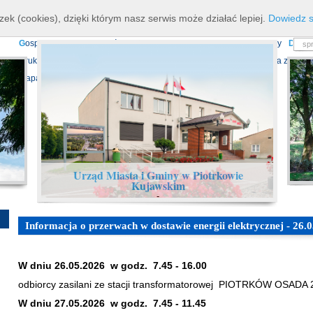
K
ierownictwo
D
ane teleadresowe
K
onta bankowe
N
asze osiagnięcia
R
zek (cookies), dzięki którym nasz serwis może działać lepiej.
Dowiedz s
P
rojekty europejskie
F
undusz Dróg Samorządowych
R
ządowy Fundusz Ro
G
ospodarka nieruchomościami
E
cho Piotrkowa - Informator Lokalny
D
ział
D
ruki do pobrania
N
agrania Obrad Sesji Rady Miejskiej
E
widencja zbiorów
Mapa serwisu
Urząd Miasta i Gminy w Piotrkowie
Kujawskim
-
Informacja o przerwach w dostawie energii elektrycznej - 26.05
W dniu 26.05.2026 w godz. 7.45 - 16.00
odbiorcy zasilani ze stacji transformatorowej PIOTRKÓW OSADA 
W dniu 27.05.2026 w godz. 7.45 - 11.45