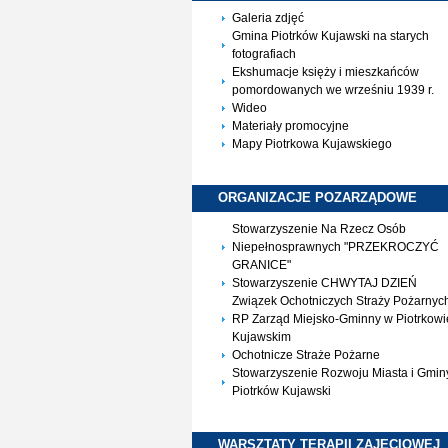
Galeria zdjęć
Gmina Piotrków Kujawski na starych
fotografiach
Ekshumacje księży i mieszkańców
pomordowanych we wrześniu 1939 r.
Wideo
Materiały promocyjne
Mapy Piotrkowa Kujawskiego
ORGANIZACJE
POZARZĄDOWE
Stowarzyszenie Na Rzecz Osób
Niepełnosprawnych "PRZEKROCZYĆ
GRANICE"
Stowarzyszenie CHWYTAJ DZIEŃ
Związek Ochotniczych Straży Pożarnyc
RP Zarząd Miejsko-Gminny w Piotrkowi
Kujawskim
Ochotnicze Straże Pożarne
Stowarzyszenie Rozwoju Miasta i Gmin
Piotrków Kujawski
WARSZTATY TERAPII
ZAJĘCIOWEJ