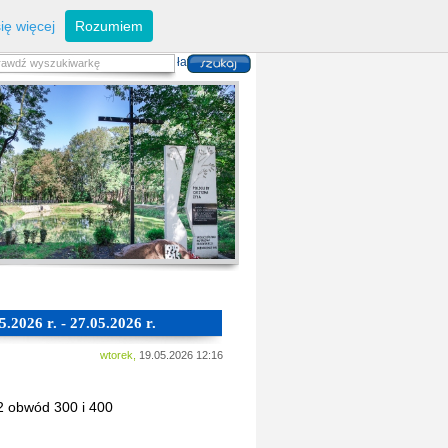
eferaty
Z
arządzanie kryzysowe
I
nwestycje
ię więcej
Rozumiem
zwoju Dróg
P
lan zagospodarowania
alność gospodarcza
P
odatki i opłaty lokalne
 i usług danych przestrzennych
.2026 r. - 27.05.2026 r.
wtorek,
19.05.2026 12:16
2 obwód 300 i 400