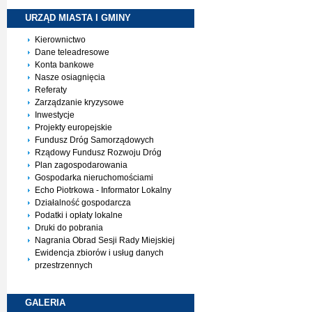
URZĄD MIASTA I
GMINY
Kierownictwo
Dane teleadresowe
Konta bankowe
Nasze osiagnięcia
Referaty
Zarządzanie kryzysowe
Inwestycje
Projekty europejskie
Fundusz Dróg Samorządowych
Rządowy Fundusz Rozwoju Dróg
Plan zagospodarowania
Gospodarka nieruchomościami
Echo Piotrkowa - Informator Lokalny
Działalność gospodarcza
Podatki i opłaty lokalne
Druki do pobrania
Nagrania Obrad Sesji Rady Miejskiej
Ewidencja zbiorów i usług danych
przestrzennych
GALERIA