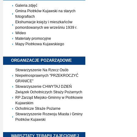
Galeria zdjęć
Gmina Piotrków Kujawski na starych
fotografiach
Ekshumacje księży i mieszkańców
pomordowanych we wrześniu 1939 r.
Wideo
Materiały promocyjne
Mapy Piotrkowa Kujawskiego
ORGANIZACJE
POZARZĄDOWE
Stowarzyszenie Na Rzecz Osób
Niepełnosprawnych "PRZEKROCZYĆ
GRANICE"
Stowarzyszenie CHWYTAJ DZIEŃ
Związek Ochotniczych Straży Pożarnych
RP Zarząd Miejsko-Gminny w Piotrkowie
Kujawskim
Ochotnicze Straże Pożarne
Stowarzyszenie Rozwoju Miasta i Gminy
Piotrków Kujawski
WARSZTATY TERAPII
ZAJĘCIOWEJ