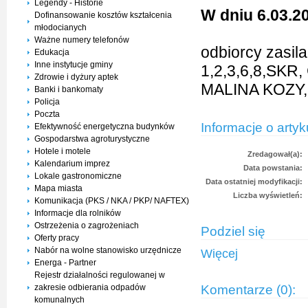
Legendy - Historie
W dniu 6.03.2
Dofinansowanie kosztów kształcenia
młodocianych
Ważne numery telefonów
odbiorcy zasi
Edukacja
Inne instytucje gminy
1,2,3,6,8,SKR
Zdrowie i dyżury aptek
MALINA KOZY, 
Banki i bankomaty
Policja
Poczta
Informacje o artyk
Efektywność energetyczna budynków
Gospodarstwa agroturystyczne
Hotele i motele
Zredagował(a):
Kalendarium imprez
Data powstania:
Lokale gastronomiczne
Data ostatniej modyfikacji:
Mapa miasta
Liczba wyświetleń:
Komunikacja (PKS / NKA / PKP/ NAFTEX)
Informacje dla rolników
Ostrzeżenia o zagrożeniach
Podziel się
Oferty pracy
Nabór na wolne stanowisko urzędnicze
Więcej
Energa - Partner
Rejestr działalności regulowanej w
Komentarze (0):
zakresie odbierania odpadów
komunalnych