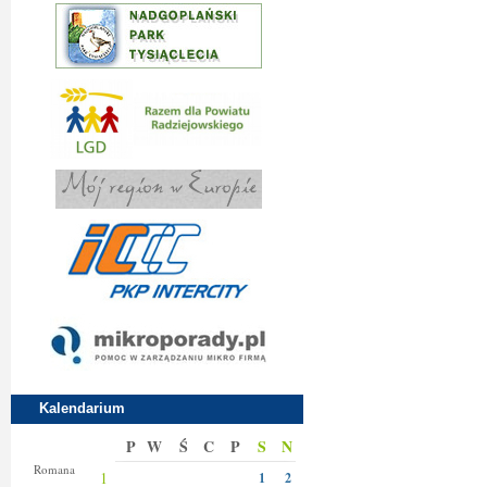
Kalendarium
P
W
Ś
C
P
S
N
Klary
Romana
1
1
2