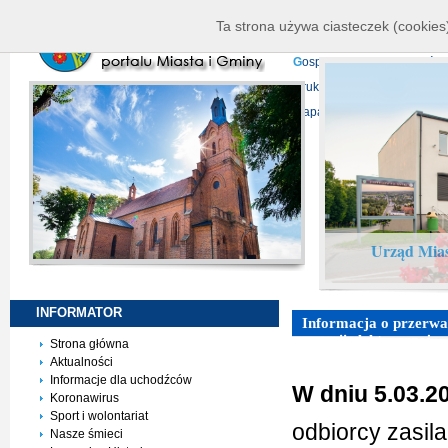
K
ierownictwo
D
ane telead
Ta strona używa ciasteczek (cookies)
P
rojekty europejskie
F
undu
G
ospodarka nieruchomości
D
ruki do pobrania
N
agrani
Mapa serwisu
Urząd Mias
INFORMATOR
Informacja o przerwac
energii elektrycznej
Strona główna
Aktualności
Informacje dla uchodźców
W dniu 5.03.2
Koronawirus
Sport i wolontariat
odbiorcy zasil
Nasze śmieci