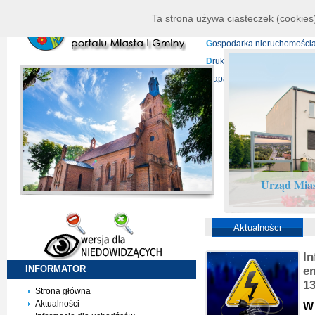
K
ierownictwo
D
ane telead
Ta strona używa ciasteczek (cookies)
P
rojekty europejskie
F
undu
G
ospodarka nieruchomości
D
ruki do pobrania
N
agrani
Mapa serwisu
Urząd Mias
Aktualności
I
INFORMATOR
en
1
Strona główna
Aktualności
W 