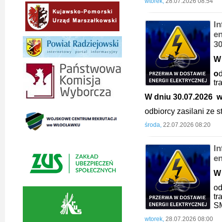
wtorek,
28.07.2026 08:54
I
en
3
W 
o
d
t
W dniu 30.07.2026 w 
odbiorcy zasilani ze
środa,
22.07.2026 08:20
I
en
W 
od
t
S
wtorek,
28.07.2026 08:00