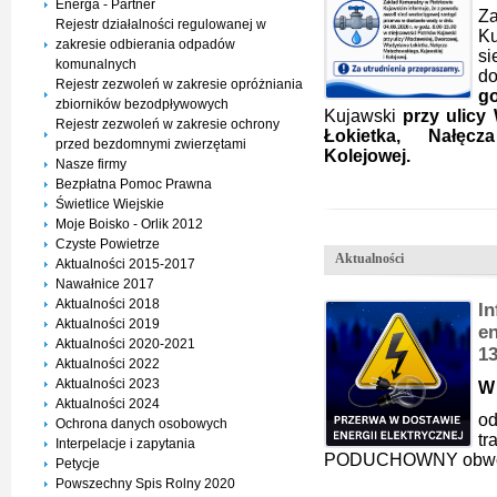
Energa - Partner
Z
Rejestr działalności regulowanej w
K
zakresie odbierania odpadów
si
komunalnych
d
Rejestr zezwoleń w zakresie opróżniania
go
zbiorników bezodpływowych
Kujawski
przy ulicy 
Rejestr zezwoleń w zakresie ochrony
Łokietka, Nałęcz
przed bezdomnymi zwierzętami
Kolejowej.
Nasze firmy
Bezpłatna Pomoc Prawna
Świetlice Wiejskie
Moje Boisko - Orlik 2012
Czyste Powietrze
Aktualności
Aktualności 2015-2017
Nawałnice 2017
Aktualności 2018
I
Aktualności 2019
en
Aktualności 2020-2021
1
Aktualności 2022
Aktualności 2023
W 
Aktualności 2024
od
Ochrona danych osobowych
t
Interpelacje i zapytania
PODUCHOWNY obwód
Petycje
Powszechny Spis Rolny 2020