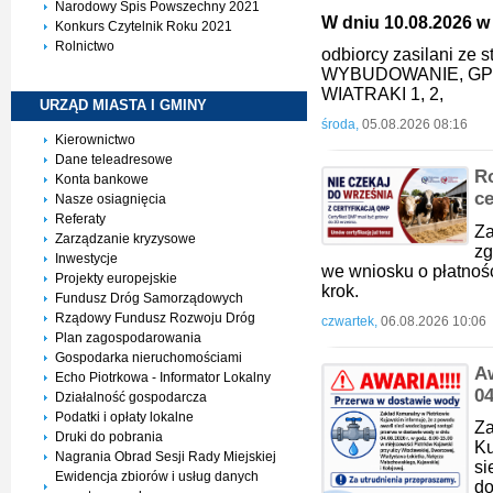
Narodowy Spis Powszechny 2021
W dniu 10.08.2026 w 
Konkurs Czytelnik Roku 2021
Rolnictwo
odbiorcy zasilani ze
WYBUDOWANIE, GP
WIATRAKI 1, 2,
URZĄD MIASTA I
GMINY
środa,
05.08.2026 08:16
Kierownictwo
Dane teleadresowe
Ro
Konta bankowe
ce
Nasze osiagnięcia
Referaty
Za
Zarządzanie kryzysowe
zg
Inwestycje
we wniosku o płatnoś
Projekty europejskie
krok.
Fundusz Dróg Samorządowych
Rządowy Fundusz Rozwoju Dróg
czwartek,
06.08.2026 10:06
Plan zagospodarowania
Gospodarka nieruchomościami
A
Echo Piotrkowa - Informator Lokalny
0
Działalność gospodarcza
Podatki i opłaty lokalne
Z
Druki do pobrania
K
Nagrania Obrad Sesji Rady Miejskiej
si
Ewidencja zbiorów i usług danych
d