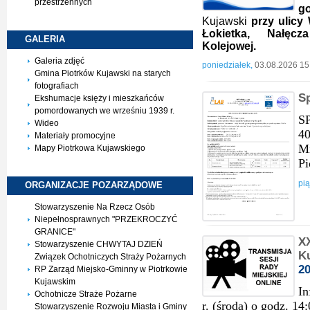
przestrzennych
go
Kujawski
przy ulicy 
Łokietka, Nałęcz
GALERIA
Kolejowej.
Galeria zdjęć
poniedziałek,
03.08.2026 15
Gmina Piotrków Kujawski na starych
fotografiach
S
Ekshumacje księży i mieszkańców
pomordowanych we wrześniu 1939 r.
S
Wideo
40
Materiały promocyjne
Mi
Mapy Piotrkowa Kujawskiego
Pi
pią
ORGANIZACJE
POZARZĄDOWE
Stowarzyszenie Na Rzecz Osób
Niepełnosprawnych "PRZEKROCZYĆ
GRANICE"
XX
Stowarzyszenie CHWYTAJ DZIEŃ
Ku
Związek Ochotniczych Straży Pożarnych
2
RP Zarząd Miejsko-Gminny w Piotrkowie
Kujawskim
In
Ochotnicze Straże Pożarne
r. (środa) o godz. 14
Stowarzyszenie Rozwoju Miasta i Gminy