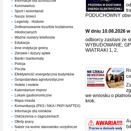
Informacje dla uchodźców
od
Koronawirus
t
Sport i wolontariat
PODUCHOWNY obwód
Nasze śmieci
Legendy - Historie
Dofinansowanie kosztów kształcenia
W dniu 10.08.2026 w 
młodocianych
Ważne numery telefonów
odbiorcy zasilani ze
Edukacja
WYBUDOWANIE, GP
Inne instytucje gminy
WIATRAKI 1, 2,
Zdrowie i dyżury aptek
Banki i bankomaty
Policja
Poczta
Ro
Efektywność energetyczna budynków
ce
Gospodarstwa agroturystyczne
Za
Hotele i motele
zg
Kalendarium imprez
we wniosku o płatnoś
Lokale gastronomiczne
krok.
Mapa miasta
Komunikacja (PKS / NKA / PKP/ NAFTEX)
Informacje dla rolników
Ostrzeżenia o zagrożeniach
A
Oferty pracy
0
Nabór na wolne stanowisko urzędnicze