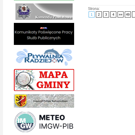
Strona:
1
2
3
4
»»
49