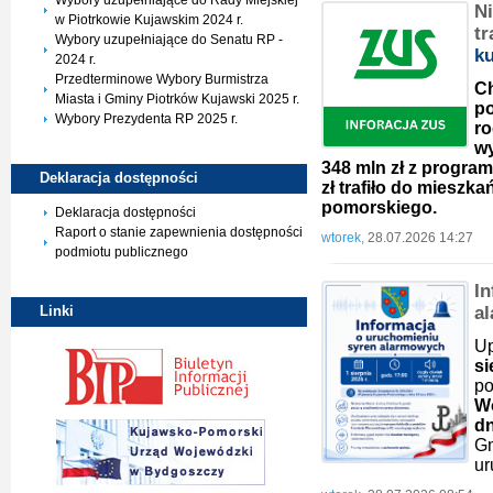
Wybory uzupełniające do Rady Miejskiej
Ni
w Piotrkowie Kujawskim 2024 r.
tr
Wybory uzupełniające do Senatu RP -
k
2024 r.
Przedterminowe Wybory Burmistrza
Ch
Miasta i Gminy Piotrków Kujawski 2025 r.
po
Wybory Prezydenta RP 2025 r.
ro
wy
348 mln zł z program
Deklaracja
dostępności
zł trafiło do miesz
pomorskiego.
Deklaracja dostępności
Raport o stanie zapewnienia dostępności
wtorek,
28.07.2026 14:27
podmiotu publicznego
I
a
Linki
U
s
p
W
dn
G
ur