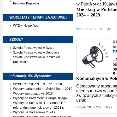
w Piotrkowie Kujaws
Piotrków Kujawski
Miejskiej w Piotrk
2024 – 2029.
WARSZTATY TERAPII
ZAJĘCIOWEJ
WTZ w Nowej Wsi
środa,
29.07.2026 13:42
SZKOŁY
S
be
Szkoła Podstawowa w Byczu
P
Szkoła Podstawowa w Dębołęce
Szkoła Podstawowa w Piotrkowie
UN
Kujawskim
oś
ba
Se
Informacje dla
Wyborców
Komunalnych w Pol
WYBORY PREZYDENT RP - 2020
Opracowany raport bę
Wybory parlamentarne Sejm i Senat 2019
interesariuszy w pode
Wybory samorządowe 2018
związanych z funkcj
Wybory do Parlamentu Europejskiego
usług.
Wybory do Sejmu RP i do Senatu RP
wtorek,
28.07.2026 16:29
referendum ogólnokrajowe - 2023 r.
Wybory Samorządowe 2024 r.