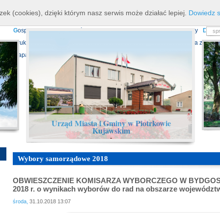
K
ierownictwo
D
ane teleadresowe
K
onta bankowe
N
asze osiagnięcia
R
zek (cookies), dzięki którym nasz serwis może działać lepiej.
Dowiedz s
P
rojekty europejskie
F
undusz Dróg Samorządowych
R
ządowy Fundusz Ro
G
ospodarka nieruchomościami
E
cho Piotrkowa - Informator Lokalny
D
ział
D
ruki do pobrania
N
agrania Obrad Sesji Rady Miejskiej
E
widencja zbiorów
Mapa serwisu
Urząd Miasta i Gminy w Piotrkowie
Kujawskim
-
Wybory samorządowe 2018
OBWIESZCZENIE KOMISARZA WYBORCZEGO W BYDGOSZCZY 
2018 r. o wynikach wyborów do rad na obszarze wojewódz
środa,
31.10.2018 13:07