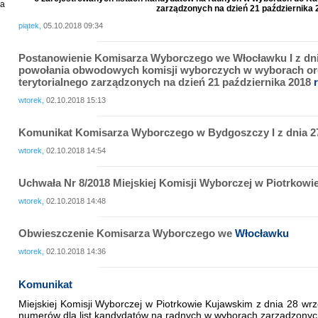
ia
zarządzonych na dzień 21 października 2
piątek,
05.10.2018 09:34
Postanowienie Komisarza Wyborczego we Włocławku I z dnia
powołania obwodowych komisji wyborczych w wyborach o
terytorialnego zarządzonych na dzień 21 października 2018
r
wtorek,
02.10.2018 15:13
Komunikat Komisarza Wyborczego w Bydgoszczy I z dnia 2
wtorek,
02.10.2018 14:54
Uchwała Nr 8/2018 Miejskiej Komisji Wyborczej w Piotrkowi
wtorek,
02.10.2018 14:48
Obwieszczenie Komisarza Wyborczego we
Włocławku
wtorek,
02.10.2018 14:36
Komunikat
Miejskiej Komisji Wyborczej w Piotrkowie Kujawskim z dnia 28 wr
numerów dla list kandydatów na radnych w wyborach zarządzonych