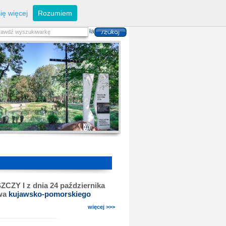
eferaty
Z
arządzanie kryzysowe
I
nwestycje
ię więcej
Rozumiem
zwoju Dróg
P
lan zagospodarowania
alność gospodarcza
P
odatki i opłaty lokalne
 i usług danych przestrzennych
I z dnia 24 października
twa
kujawsko-pomorskiego
więcej >>>