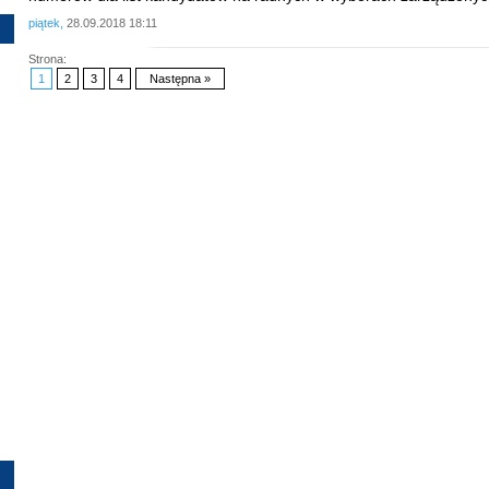
piątek,
28.09.2018 18:11
Strona:
1
2
3
4
Następna »