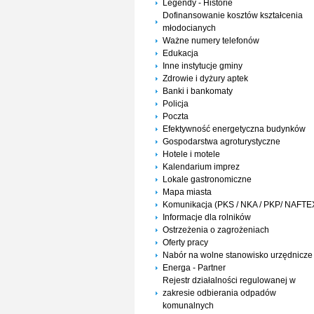
Legendy - Historie
Dofinansowanie kosztów kształcenia
młodocianych
Ważne numery telefonów
Edukacja
Inne instytucje gminy
Zdrowie i dyżury aptek
Banki i bankomaty
Policja
Poczta
Efektywność energetyczna budynków
Gospodarstwa agroturystyczne
Hotele i motele
Kalendarium imprez
Lokale gastronomiczne
Mapa miasta
Komunikacja (PKS / NKA / PKP/ NAFTE
Informacje dla rolników
Ostrzeżenia o zagrożeniach
Oferty pracy
Nabór na wolne stanowisko urzędnicze
Energa - Partner
Rejestr działalności regulowanej w
zakresie odbierania odpadów
komunalnych