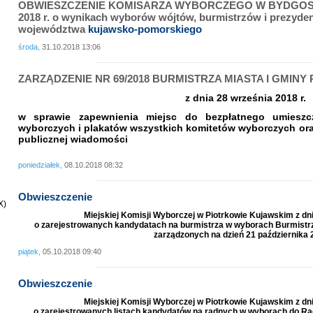
OBWIESZCZENIE KOMISARZA WYBORCZEGO W BYDGOSZCZY 
2018 r. o wynikach wyborów wójtów, burmistrzów i prezyde
województwa
kujawsko-pomorskiego
środa,
31.10.2018 13:06
ZARZĄDZENIE NR 69/2018 BURMISTRZA MIASTA I GMIN
z dnia 28 września 2018 r.
w sprawie zapewnienia miejsc do bezpłatnego umieszc
wyborczych
i plakatów wszystkich komitetów wyborczych or
publicznej
wiadomości
poniedziałek,
08.10.2018 08:32
Obwieszczenie
X)
Miejskiej Komisji Wyborczej w Piotrkowie Kujawskim z dni
o zarejestrowanych kandydatach na burmistrza w wyborach Burmistrz
zarządzonych na dzień
21 października 
piątek,
05.10.2018 09:40
Obwieszczenie
Miejskiej Komisji Wyborczej w Piotrkowie Kujawskim z dni
o zarejestrowanych listach kandydatów na radnych w wyborach do Ra