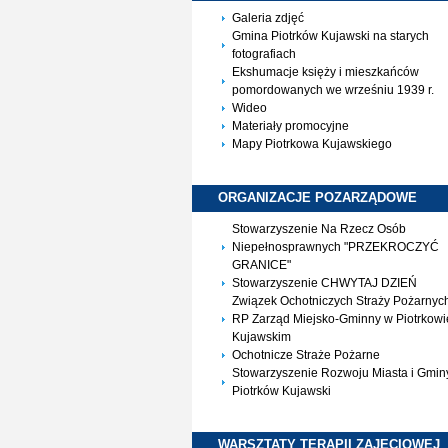
Galeria zdjęć
Gmina Piotrków Kujawski na starych
fotografiach
Ekshumacje księży i mieszkańców
pomordowanych we wrześniu 1939 r.
Wideo
Materiały promocyjne
Mapy Piotrkowa Kujawskiego
ORGANIZACJE
POZARZĄDOWE
Stowarzyszenie Na Rzecz Osób
Niepełnosprawnych "PRZEKROCZYĆ
GRANICE"
Stowarzyszenie CHWYTAJ DZIEŃ
Związek Ochotniczych Straży Pożarnyc
RP Zarząd Miejsko-Gminny w Piotrkowi
Kujawskim
Ochotnicze Straże Pożarne
Stowarzyszenie Rozwoju Miasta i Gmin
Piotrków Kujawski
WARSZTATY TERAPII
ZAJĘCIOWEJ