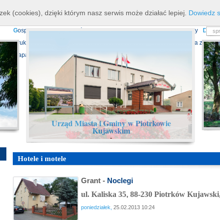
K
ierownictwo
D
ane teleadresowe
K
onta bankowe
N
asze osiagnięcia
R
zek (cookies), dzięki którym nasz serwis może działać lepiej.
Dowiedz s
P
rojekty europejskie
F
undusz Dróg Samorządowych
R
ządowy Fundusz Ro
G
ospodarka nieruchomościami
E
cho Piotrkowa - Informator Lokalny
D
ział
D
ruki do pobrania
N
agrania Obrad Sesji Rady Miejskiej
E
widencja zbiorów
Mapa serwisu
Urząd Miasta i Gminy w Piotrkowie
Kujawskim
-
Hotele i motele
Grant -
Noclegi
ul. Kaliska 35
,
88-230 Piotrków Kujawski
poniedziałek,
25.02.2013 10:24