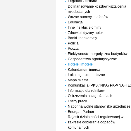
Legendy - Historie
Dofinansowanie kosztów kształcenia
młodocianych
Ważne numery telefonów
Edukacja
Inne instytucje gminy
Zdrowie i dyżury aptek
Banki i bankomaty
Policja
Poczta
Efektywność energetyczna budynków
Gospodarstwa agroturystyczne
Hotele i motele
Kalendarium imprez
Lokale gastronomiczne
Mapa miasta
Komunikacja (PKS / NKA / PKP/ NAFTE
Informacje dla rolników
Ostrzeżenia o zagrożeniach
Oferty pracy
Nabór na wolne stanowisko urzędnicze
Energa - Partner
Rejestr działalności regulowanej w
zakresie odbierania odpadów
komunalnych