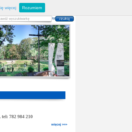
eferaty
Z
arządzanie kryzysowe
I
nwestycje
ię więcej
Rozumiem
zwoju Dróg
P
lan zagospodarowania
alność gospodarcza
P
odatki i opłaty lokalne
 i usług danych przestrzennych
,
tel: 782 984 210
więcej >>>