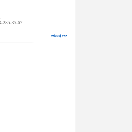
i
54-285-35-67
więcej >>>