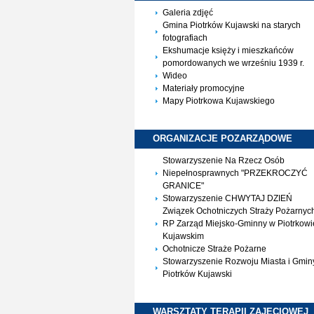
Galeria zdjęć
Gmina Piotrków Kujawski na starych
fotografiach
Ekshumacje księży i mieszkańców
pomordowanych we wrześniu 1939 r.
Wideo
Materiały promocyjne
Mapy Piotrkowa Kujawskiego
ORGANIZACJE
POZARZĄDOWE
Stowarzyszenie Na Rzecz Osób
Niepełnosprawnych "PRZEKROCZYĆ
GRANICE"
Stowarzyszenie CHWYTAJ DZIEŃ
Związek Ochotniczych Straży Pożarnyc
RP Zarząd Miejsko-Gminny w Piotrkowi
Kujawskim
Ochotnicze Straże Pożarne
Stowarzyszenie Rozwoju Miasta i Gmin
Piotrków Kujawski
WARSZTATY TERAPII
ZAJĘCIOWEJ