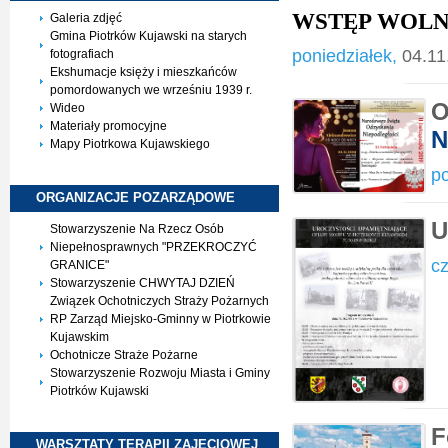
WSTĘP WOL
Galeria zdjęć
Gmina Piotrków Kujawski na starych
poniedziałek,
04.11
fotografiach
Ekshumacje księży i mieszkańców
pomordowanych we wrześniu 1939 r.
O
Wideo
Materiały promocyjne
N
Mapy Piotrkowa Kujawskiego
po
ORGANIZACJE
POZARZĄDOWE
U
Stowarzyszenie Na Rzecz Osób
Niepełnosprawnych "PRZEKROCZYĆ
cz
GRANICE"
Stowarzyszenie CHWYTAJ DZIEŃ
Związek Ochotniczych Straży Pożarnych
RP Zarząd Miejsko-Gminny w Piotrkowie
Kujawskim
Ochotnicze Straże Pożarne
Stowarzyszenie Rozwoju Miasta i Gminy
Piotrków Kujawski
F
WARSZTATY TERAPII
ZAJĘCIOWEJ