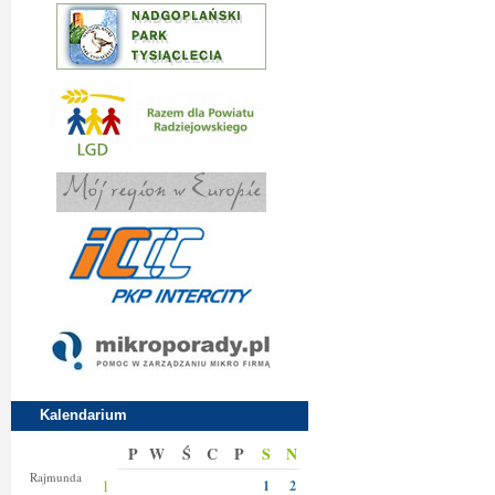
Kalendarium
P
W
Ś
C
P
S
N
Izy
Rajmunda
1
1
2