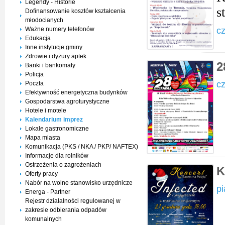
Legendy - Historie
s
Dofinansowanie kosztów kształcenia
młodocianych
Ważne numery telefonów
cz
Edukacja
Inne instytucje gminy
Zdrowie i dyżury aptek
2
Banki i bankomaty
Policja
cz
Poczta
Efektywność energetyczna budynków
Gospodarstwa agroturystyczne
Hotele i motele
Kalendarium imprez
Lokale gastronomiczne
Mapa miasta
Komunikacja (PKS / NKA / PKP/ NAFTEX)
Informacje dla rolników
Ostrzeżenia o zagrożeniach
K
Oferty pracy
Nabór na wolne stanowisko urzędnicze
pi
Energa - Partner
Rejestr działalności regulowanej w
zakresie odbierania odpadów
komunalnych