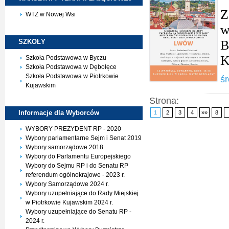
Z
WTZ w Nowej Wsi
w
SZKOŁY
B
K
Szkoła Podstawowa w Byczu
Szkoła Podstawowa w Dębołęce
Szkoła Podstawowa w Piotrkowie
śr
Kujawskim
Strona:
Informacje dla
Wyborców
1
2
3
4
»»
8
WYBORY PREZYDENT RP - 2020
Wybory parlamentarne Sejm i Senat 2019
Wybory samorządowe 2018
Wybory do Parlamentu Europejskiego
Wybory do Sejmu RP i do Senatu RP
referendum ogólnokrajowe - 2023 r.
Wybory Samorządowe 2024 r.
Wybory uzupełniające do Rady Miejskiej
w Piotrkowie Kujawskim 2024 r.
Wybory uzupełniające do Senatu RP -
2024 r.