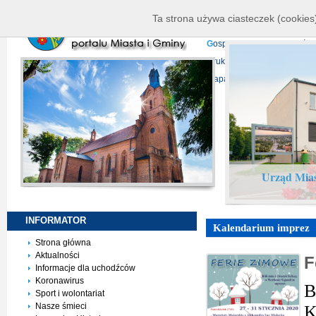
K
ierownictwo
D
ane telead
Ta strona używa ciasteczek (cookies)
P
rojekty europejskie
F
undu
G
ospodarka nieruchomości
D
ruki do pobrania
N
agrani
Mapa serwisu
Urząd Mias
INFORMATOR
Kalendarium imprez
Strona główna
Aktualności
F
Informacje dla uchodźców
Koronawirus
B
Sport i wolontariat
Nasze śmieci
K