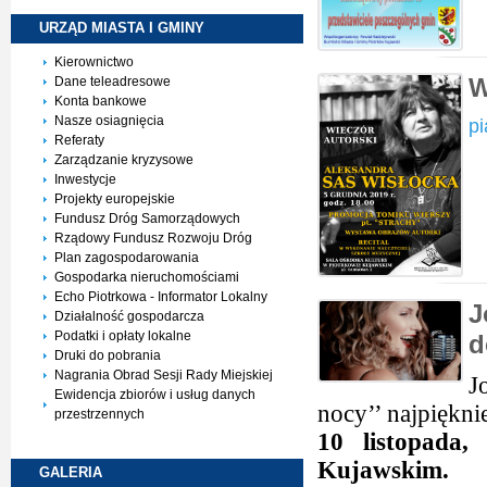
URZĄD MIASTA I
GMINY
Kierownictwo
W
Dane teleadresowe
Konta bankowe
Nasze osiagnięcia
pi
Referaty
Zarządzanie kryzysowe
Inwestycje
Projekty europejskie
Fundusz Dróg Samorządowych
Rządowy Fundusz Rozwoju Dróg
Plan zagospodarowania
Gospodarka nieruchomościami
Echo Piotrkowa - Informator Lokalny
J
Działalność gospodarcza
Podatki i opłaty lokalne
Druki do pobrania
Nagrania Obrad Sesji Rady Miejskiej
J
Ewidencja zbiorów i usług danych
nocy’’
najpiękni
przestrzennych
10 listopada,
Kujawskim.
GALERIA