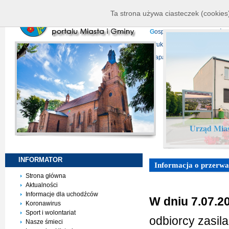
K
ierownictwo
D
ane telead
Ta strona używa ciasteczek (cookies)
P
rojekty europejskie
F
undu
G
ospodarka nieruchomości
D
ruki do pobrania
N
agrani
Mapa serwisu
Urząd Mias
INFORMATOR
Informacja o przerwac
Strona główna
Aktualności
Informacje dla uchodźców
W dniu 7.07.20
Koronawirus
Sport i wolontariat
odbiorcy zasil
Nasze śmieci