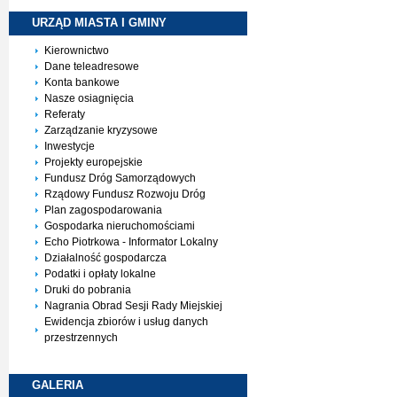
URZĄD MIASTA I
GMINY
Kierownictwo
Dane teleadresowe
Konta bankowe
Nasze osiagnięcia
Referaty
Zarządzanie kryzysowe
Inwestycje
Projekty europejskie
Fundusz Dróg Samorządowych
Rządowy Fundusz Rozwoju Dróg
Plan zagospodarowania
Gospodarka nieruchomościami
Echo Piotrkowa - Informator Lokalny
Działalność gospodarcza
Podatki i opłaty lokalne
Druki do pobrania
Nagrania Obrad Sesji Rady Miejskiej
Ewidencja zbiorów i usług danych
przestrzennych
GALERIA