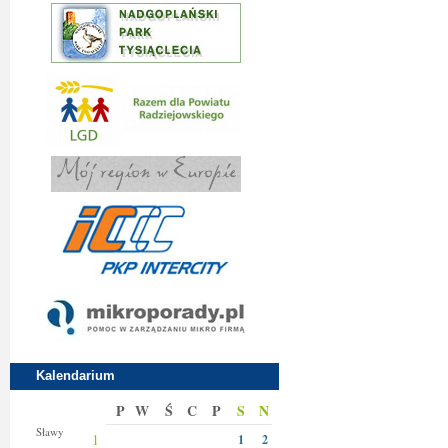
Kalendarium
P
W
Ś
C
P
S
N
Jakuba
Sławy
1
1
2