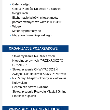
Galeria zdjęć
Gmina Piotrków Kujawski na starych
fotografiach
Ekshumacje księży i mieszkańców
pomordowanych we wrześniu 1939 r.
Wideo
Materiały promocyjne
Mapy Piotrkowa Kujawskiego
ORGANIZACJE
POZARZĄDOWE
Stowarzyszenie Na Rzecz Osób
Niepełnosprawnych "PRZEKROCZYĆ
GRANICE"
Stowarzyszenie CHWYTAJ DZIEŃ
Związek Ochotniczych Straży Pożarnych
RP Zarząd Miejsko-Gminny w Piotrkowie
Kujawskim
Ochotnicze Straże Pożarne
Stowarzyszenie Rozwoju Miasta i Gminy
Piotrków Kujawski
WARSZTATY TERAPII
ZAJĘCIOWEJ