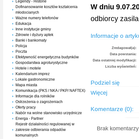
Legendy - Historie
W dniu 9.07.20
Dofinansowanie kosztów kształcenia
młodocianych
odbiorcy zasil
Ważne numery telefonów
Edukacja
Inne instytucje gminy
Informacje o artyk
Zdrowie i dyżury aptek
Banki i bankomaty
Policja
Zredagował(a):
Poczta
Data powstania:
Efektywność energetyczna budynków
Data ostatniej modyfikacji:
Gospodarstwa agroturystyczne
Liczba wyświetleń:
Hotele i motele
Kalendarium imprez
Lokale gastronomiczne
Podziel się
Mapa miasta
Komunikacja (PKS / NKA / PKP/ NAFTEX)
Więcej
Informacje dla rolników
Ostrzeżenia o zagrożeniach
Oferty pracy
Komentarze (0):
Nabór na wolne stanowisko urzędnicze
Energa - Partner
Rejestr działalności regulowanej w
Brak komentarzy 
zakresie odbierania odpadów
komunalnych