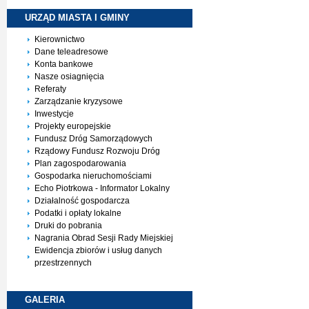
URZĄD MIASTA I
GMINY
Kierownictwo
Dane teleadresowe
Konta bankowe
Nasze osiagnięcia
Referaty
Zarządzanie kryzysowe
Inwestycje
Projekty europejskie
Fundusz Dróg Samorządowych
Rządowy Fundusz Rozwoju Dróg
Plan zagospodarowania
Gospodarka nieruchomościami
Echo Piotrkowa - Informator Lokalny
Działalność gospodarcza
Podatki i opłaty lokalne
Druki do pobrania
Nagrania Obrad Sesji Rady Miejskiej
Ewidencja zbiorów i usług danych
przestrzennych
GALERIA