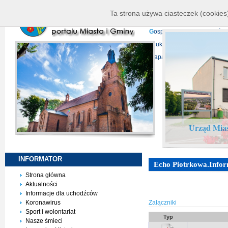
K
ierownictwo
D
ane telead
Ta strona używa ciasteczek (cookies)
P
rojekty europejskie
F
undu
G
ospodarka nieruchomości
D
ruki do pobrania
N
agrani
Mapa serwisu
Urząd Mias
INFORMATOR
Echo Piotrkowa.Infor
Strona główna
Aktualności
Informacje dla uchodźców
Koronawirus
Załączniki
Sport i wolontariat
Typ
Nasze śmieci