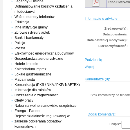
Legendy - Historie
Echo Piotrkow
Dofinansowanie kosztów kształcenia
młodocianych
Ważne numery telefonów
Informacje o artykule
Edukacja
Inne instytucje gminy
Zredagował(a):
Zdrowie i dyżury aptek
Data powstania:
Banki i bankomaty
Data ostatniej modyfikacji:
Policja
Liczba wyświetleń:
Poczta
Efektywność energetyczna budynków
Gospodarstwa agroturystyczne
Podziel się
Hotele i motele
Więcej
Kalendarium imprez
Lokale gastronomiczne
Komentarze (0):
Mapa miasta
Komunikacja (PKS / NKA / PKP/ NAFTEX)
Informacje dla rolników
Brak komentarzy na ten tem
Ostrzeżenia o zagrożeniach
Oferty pracy
Nabór na wolne stanowisko urzędnicze
Energa - Partner
Dodaj komentarz:
Rejestr działalności regulowanej w
zakresie odbierania odpadów
Podpis:
*
komunalnych