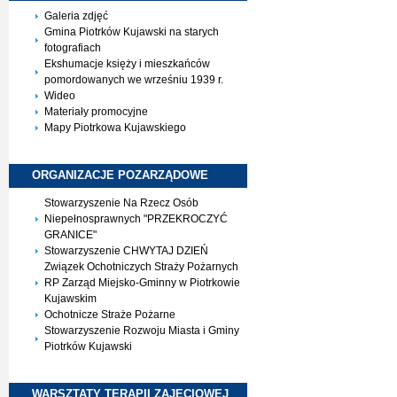
Galeria zdjęć
Gmina Piotrków Kujawski na starych
fotografiach
Ekshumacje księży i mieszkańców
pomordowanych we wrześniu 1939 r.
Wideo
Materiały promocyjne
Mapy Piotrkowa Kujawskiego
ORGANIZACJE
POZARZĄDOWE
Stowarzyszenie Na Rzecz Osób
Niepełnosprawnych "PRZEKROCZYĆ
GRANICE"
Stowarzyszenie CHWYTAJ DZIEŃ
Związek Ochotniczych Straży Pożarnych
RP Zarząd Miejsko-Gminny w Piotrkowie
Kujawskim
Ochotnicze Straże Pożarne
Stowarzyszenie Rozwoju Miasta i Gminy
Piotrków Kujawski
WARSZTATY TERAPII
ZAJĘCIOWEJ