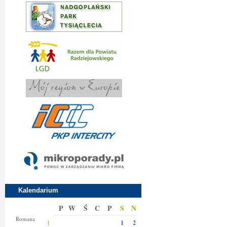
Kalendarium
P
W
Ś
C
P
S
N
Klary
Romana
1
1
2