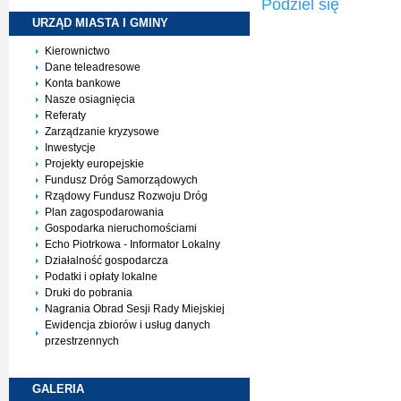
Podziel się
URZĄD MIASTA I
GMINY
Kierownictwo
Dane teleadresowe
Konta bankowe
Nasze osiagnięcia
Referaty
Zarządzanie kryzysowe
Inwestycje
Projekty europejskie
Fundusz Dróg Samorządowych
Rządowy Fundusz Rozwoju Dróg
Plan zagospodarowania
Gospodarka nieruchomościami
Echo Piotrkowa - Informator Lokalny
Działalność gospodarcza
Podatki i opłaty lokalne
Druki do pobrania
Nagrania Obrad Sesji Rady Miejskiej
Ewidencja zbiorów i usług danych
przestrzennych
GALERIA