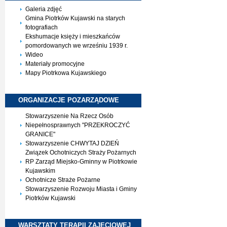
Galeria zdjęć
Gmina Piotrków Kujawski na starych
fotografiach
Ekshumacje księży i mieszkańców
pomordowanych we wrześniu 1939 r.
Wideo
Materiały promocyjne
Mapy Piotrkowa Kujawskiego
ORGANIZACJE
POZARZĄDOWE
Stowarzyszenie Na Rzecz Osób
Niepełnosprawnych "PRZEKROCZYĆ
GRANICE"
Stowarzyszenie CHWYTAJ DZIEŃ
Związek Ochotniczych Straży Pożarnych
RP Zarząd Miejsko-Gminny w Piotrkowie
Kujawskim
Ochotnicze Straże Pożarne
Stowarzyszenie Rozwoju Miasta i Gminy
Piotrków Kujawski
WARSZTATY TERAPII
ZAJĘCIOWEJ