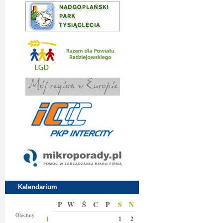
Kalendarium
P
W
Ś
C
P
S
N
Donaty
Olechny
1
1
2