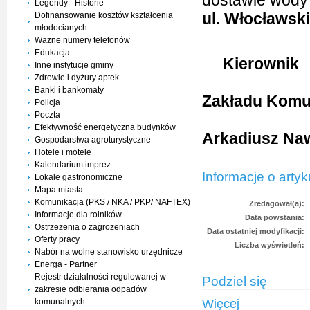
dostawie wod
Legendy - Historie
ul. Włocławski
Dofinansowanie kosztów kształcenia
młodocianych
Ważne numery telefonów
Edukacja
Kierownik
Inne instytucje gminy
Zdrowie i dyżury aptek
Banki i bankomaty
Zakładu Komu
Policja
Poczta
Efektywność energetyczna budynków
Arkadiusz Na
Gospodarstwa agroturystyczne
Hotele i motele
Kalendarium imprez
Informacje o artyk
Lokale gastronomiczne
Mapa miasta
Komunikacja (PKS / NKA / PKP/ NAFTEX)
Zredagował(a):
Informacje dla rolników
Data powstania:
Ostrzeżenia o zagrożeniach
Data ostatniej modyfikacji:
Oferty pracy
Liczba wyświetleń:
Nabór na wolne stanowisko urzędnicze
Energa - Partner
Rejestr działalności regulowanej w
Podziel się
zakresie odbierania odpadów
komunalnych
Więcej