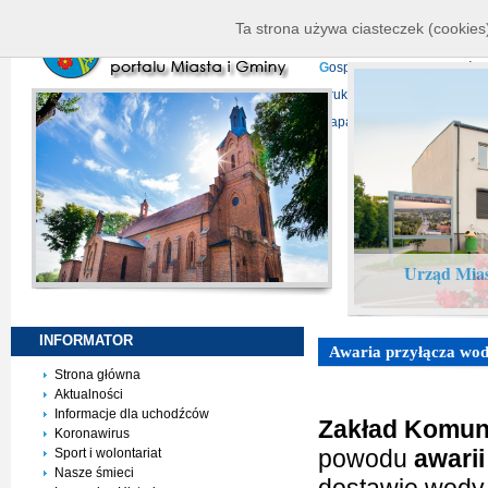
K
ierownictwo
D
ane telead
Ta strona używa ciasteczek (cookies)
P
rojekty europejskie
F
undu
G
ospodarka nieruchomości
D
ruki do pobrania
N
agrani
Mapa serwisu
Urząd Mias
INFORMATOR
Awaria przyłącza wod
Strona główna
Aktualności
Informacje dla uchodźców
Zakład Komun
Koronawirus
powodu
awari
Sport i wolontariat
Nasze śmieci