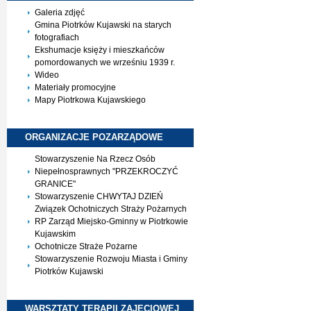
Galeria zdjęć
Gmina Piotrków Kujawski na starych
fotografiach
Ekshumacje księży i mieszkańców
pomordowanych we wrześniu 1939 r.
Wideo
Materiały promocyjne
Mapy Piotrkowa Kujawskiego
ORGANIZACJE
POZARZĄDOWE
Stowarzyszenie Na Rzecz Osób
Niepełnosprawnych "PRZEKROCZYĆ
GRANICE"
Stowarzyszenie CHWYTAJ DZIEŃ
Związek Ochotniczych Straży Pożarnych
RP Zarząd Miejsko-Gminny w Piotrkowie
Kujawskim
Ochotnicze Straże Pożarne
Stowarzyszenie Rozwoju Miasta i Gminy
Piotrków Kujawski
WARSZTATY TERAPII
ZAJĘCIOWEJ