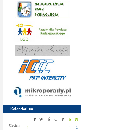
Kalendarium
P
W
Ś
C
P
S
N
Donaty
Olechny
1
1
2