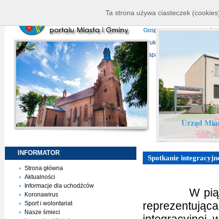
K
ierownictwo
D
ane telead
Ta strona używa ciasteczek (cookies)
P
rojekty europejskie
F
undu
G
ospodarka nieruchomości
D
ruki do pobrania
N
agrani
Mapa serwisu
Urząd Mias
INFORMATOR
Spotkanie integracyj
Strona główna
Aktualności
Informacje dla uchodźców
W piąte
Koronawirus
reprezentując
Sport i wolontariat
Nasze śmieci