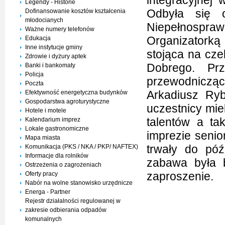
integracyjnej
Legendy - Historie
Odbyła się
Dofinansowanie kosztów kształcenia
młodocianych
Niepełnospraw
Ważne numery telefonów
Organizatorką
Edukacja
Inne instytucje gminy
stojąca na cz
Zdrowie i dyżury aptek
Dobrego. Prz
Banki i bankomaty
Policja
przewodnicząc
Poczta
Arkadiusz Ry
Efektywność energetyczna budynków
Gospodarstwa agroturystyczne
uczestnicy mie
Hotele i motele
talentów a ta
Kalendarium imprez
Lokale gastronomiczne
imprezie seni
Mapa miasta
trwały do pó
Komunikacja (PKS / NKA / PKP/ NAFTEX)
Informacje dla rolników
zabawa była 
Ostrzeżenia o zagrożeniach
zaproszenie.
Oferty pracy
Nabór na wolne stanowisko urzędnicze
Energa - Partner
Rejestr działalności regulowanej w
zakresie odbierania odpadów
komunalnych