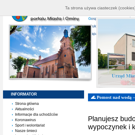
K
ierownictwo
D
ane telead
Ta strona używa ciasteczek (cookies)
P
rojekty europejskie
F
undu
G
ospodarka nieruchomości
D
ruki do pobrania
N
agrani
Mapa serwisu
Urząd Mias
INFORMATOR
🌊 Pomost nad wodą – l
Strona główna
Aktualności
Informacje dla uchodźców
Planujesz bud
Koronawirus
wypoczynek i k
Sport i wolontariat
Nasze śmieci