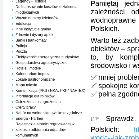
Legendy - Historie
Pamiętaj jed
Dofinansowanie kosztów kształcenia
zależności o
młodocianych
Ważne numery telefonów
wodnoprawne 
Edukacja
Polskich.
Inne instytucje gminy
Zdrowie i dyżury aptek
Warto też zadb
Banki i bankomaty
Policja
obiektów – spr
Poczta
to, by komp
Efektywność energetyczna budynków
Gospodarstwa agroturystyczne
środowisko i w
Hotele i motele
Kalendarium imprez
✅ mniej probl
Lokale gastronomiczne
✅ spokojne ko
Mapa miasta
Komunikacja (PKS / NKA / PKP/ NAFTEX)
✅ pełna zgod
Informacje dla rolników
Ostrzeżenia o zagrożeniach
Oferty pracy
Nabór na wolne stanowisko urzędnicze
👉
Sprawdź, 
Energa - Partner
Rejestr działalności regulowanej w
Polskich:
h
zakresie odbierania odpadów
komunalnych
woda--jak-zrob