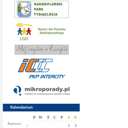
Kalendarium
P
W
Ś
C
P
S
N
Izy
Rajmunda
1
1
2