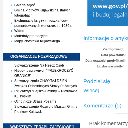
Galeria zdjęć
Gmina Piotrków Kujawski na starych
fotografiach
Ekshumacje księży i mieszkańców
pomordowanych we wrześniu 1939 r.
Wideo
Materiały promocyjne
Informacje o artyk
Mapy Piotrkowa Kujawskiego
Zredagował(a):
Data powstania:
ORGANIZACJE
POZARZĄDOWE
Data ostatniej modyfikacji:
Stowarzyszenie Na Rzecz Osób
Liczba wyświetleń:
Niepełnosprawnych "PRZEKROCZYĆ
GRANICE"
Podziel się
Stowarzyszenie CHWYTAJ DZIEŃ
Związek Ochotniczych Straży Pożarnych
Więcej
RP Zarząd Miejsko-Gminny w Piotrkowie
Kujawskim
Ochotnicze Straże Pożarne
Komentarze (0):
Stowarzyszenie Rozwoju Miasta i Gminy
Piotrków Kujawski
Brak komentarzy 
WARSZTATY TERAPII
ZAJĘCIOWEJ