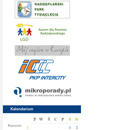
Kalendarium
P
W
Ś
C
P
S
N
Izy
Rajmunda
1
1
2