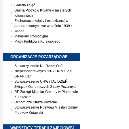
Galeria zdjęć
Gmina Piotrków Kujawski na starych
fotografiach
Ekshumacje księży i mieszkańców
pomordowanych we wrześniu 1939 r.
Wideo
Materiały promocyjne
Mapy Piotrkowa Kujawskiego
ORGANIZACJE
POZARZĄDOWE
Stowarzyszenie Na Rzecz Osób
Niepełnosprawnych "PRZEKROCZYĆ
GRANICE"
Stowarzyszenie CHWYTAJ DZIEŃ
Związek Ochotniczych Straży Pożarnych
RP Zarząd Miejsko-Gminny w Piotrkowie
Kujawskim
Ochotnicze Straże Pożarne
Stowarzyszenie Rozwoju Miasta i Gminy
Piotrków Kujawski
WARSZTATY TERAPII
ZAJĘCIOWEJ