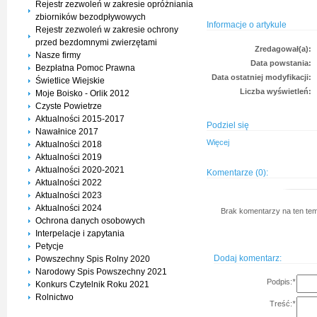
Rejestr zezwoleń w zakresie opróżniania
zbiorników bezodpływowych
Informacje o artykule
Rejestr zezwoleń w zakresie ochrony
przed bezdomnymi zwierzętami
Zredagował(a):
Nasze firmy
Data powstania:
Bezpłatna Pomoc Prawna
Data ostatniej modyfikacji:
Świetlice Wiejskie
Liczba wyświetleń:
Moje Boisko - Orlik 2012
Czyste Powietrze
Aktualności 2015-2017
Podziel się
Nawałnice 2017
Więcej
Aktualności 2018
Aktualności 2019
Aktualności 2020-2021
Komentarze (0):
Aktualności 2022
Aktualności 2023
Aktualności 2024
Brak komentarzy na ten tem
Ochrona danych osobowych
Interpelacje i zapytania
Petycje
Dodaj komentarz:
Powszechny Spis Rolny 2020
Narodowy Spis Powszechny 2021
Podpis:
*
Konkurs Czytelnik Roku 2021
Rolnictwo
Treść:
*