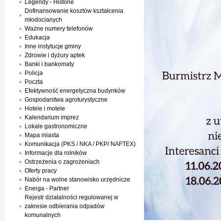
Legendy - Historie
Dofinansowanie kosztów kształcenia
młodocianych
Ważne numery telefonów
Edukacja
Inne instytucje gminy
Zdrowie i dyżury aptek
Banki i bankomaty
Policja
Poczta
Efektywność energetyczna budynków
Gospodarstwa agroturystyczne
Hotele i motele
Kalendarium imprez
Lokale gastronomiczne
Mapa miasta
Komunikacja (PKS / NKA / PKP/ NAFTEX)
Informacje dla rolników
Ostrzeżenia o zagrożeniach
Oferty pracy
Nabór na wolne stanowisko urzędnicze
Energa - Partner
Rejestr działalności regulowanej w
zakresie odbierania odpadów
komunalnych