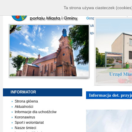
K
ierownictwo
D
ane telead
Ta strona używa ciasteczek (cookies)
P
rojekty europejskie
F
undu
G
ospodarka nieruchomości
D
ruki do pobrania
N
agrani
Mapa serwisu
Urząd Mias
INFORMATOR
Informacja dot. przyj
Strona główna
Aktualności
Informacje dla uchodźców
Koronawirus
Sport i wolontariat
Nasze śmieci