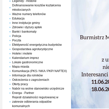
Legendy - Historie
Dofinansowanie kosztów kształcenia
młodocianych
Ważne numery telefonów
Edukacja
Inne instytucje gminy
Zdrowie i dyżury aptek
Banki i bankomaty
Policja
Poczta
Efektywność energetyczna budynków
Gospodarstwa agroturystyczne
Hotele i motele
Kalendarium imprez
Lokale gastronomiczne
Mapa miasta
Komunikacja (PKS / NKA / PKP/ NAFTEX)
Informacje dla rolników
Ostrzeżenia o zagrożeniach
Oferty pracy
Nabór na wolne stanowisko urzędnicze
Energa - Partner
Rejestr działalności regulowanej w
zakresie odbierania odpadów
komunalnych