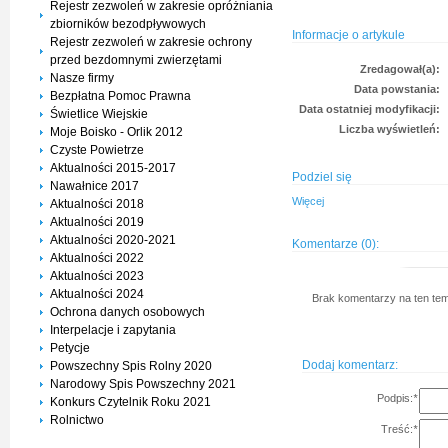
Rejestr zezwoleń w zakresie opróżniania
zbiorników bezodpływowych
Informacje o artykule
Rejestr zezwoleń w zakresie ochrony
przed bezdomnymi zwierzętami
Zredagował(a):
Nasze firmy
Data powstania:
Bezpłatna Pomoc Prawna
Data ostatniej modyfikacji:
Świetlice Wiejskie
Liczba wyświetleń:
Moje Boisko - Orlik 2012
Czyste Powietrze
Aktualności 2015-2017
Podziel się
Nawałnice 2017
Więcej
Aktualności 2018
Aktualności 2019
Aktualności 2020-2021
Komentarze (0):
Aktualności 2022
Aktualności 2023
Aktualności 2024
Brak komentarzy na ten tem
Ochrona danych osobowych
Interpelacje i zapytania
Petycje
Dodaj komentarz:
Powszechny Spis Rolny 2020
Narodowy Spis Powszechny 2021
Podpis:
*
Konkurs Czytelnik Roku 2021
Rolnictwo
Treść:
*