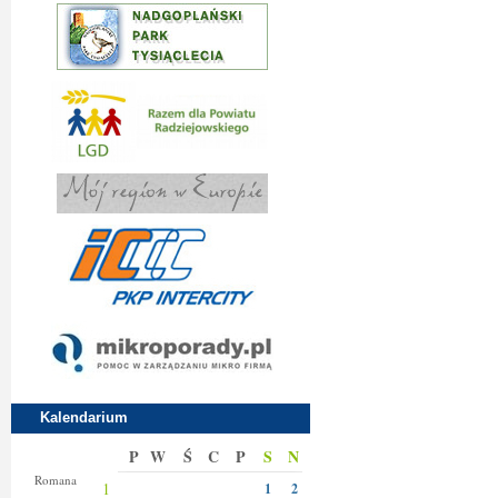
Kalendarium
P
W
Ś
C
P
S
N
Klary
Romana
1
1
2