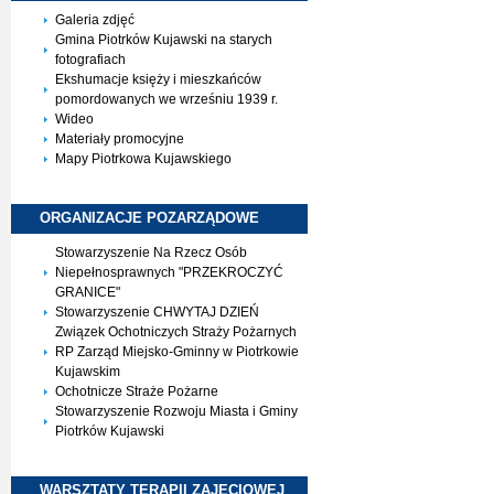
Galeria zdjęć
Gmina Piotrków Kujawski na starych
fotografiach
Ekshumacje księży i mieszkańców
pomordowanych we wrześniu 1939 r.
Wideo
Materiały promocyjne
Mapy Piotrkowa Kujawskiego
ORGANIZACJE
POZARZĄDOWE
Stowarzyszenie Na Rzecz Osób
Niepełnosprawnych "PRZEKROCZYĆ
GRANICE"
Stowarzyszenie CHWYTAJ DZIEŃ
Związek Ochotniczych Straży Pożarnych
RP Zarząd Miejsko-Gminny w Piotrkowie
Kujawskim
Ochotnicze Straże Pożarne
Stowarzyszenie Rozwoju Miasta i Gminy
Piotrków Kujawski
WARSZTATY TERAPII
ZAJĘCIOWEJ