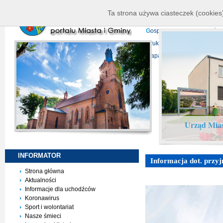
K
ierownictwo
D
ane telead
Ta strona używa ciasteczek (cookies)
P
rojekty europejskie
F
undu
G
ospodarka nieruchomości
D
ruki do pobrania
N
agrani
Mapa serwisu
Urząd Mias
INFORMATOR
Informacja dot. przyj
Strona główna
Aktualności
Informacje dla uchodźców
Koronawirus
Sport i wolontariat
Nasze śmieci