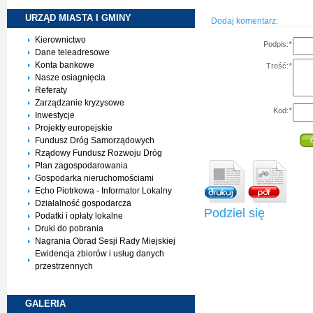
URZĄD MIASTA I
GMINY
Dodaj komentarz:
Kierownictwo
Podpis:
*
Dane teleadresowe
Konta bankowe
Treść:
*
Nasze osiagnięcia
Referaty
Zarządzanie kryzysowe
Kod:
*
Inwestycje
Projekty europejskie
Fundusz Dróg Samorządowych
Rządowy Fundusz Rozwoju Dróg
Plan zagospodarowania
Gospodarka nieruchomościami
Echo Piotrkowa - Informator Lokalny
Działalność gospodarcza
Podziel się
Podatki i opłaty lokalne
Druki do pobrania
Nagrania Obrad Sesji Rady Miejskiej
Ewidencja zbiorów i usług danych
przestrzennych
GALERIA