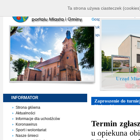
K
ierownictwo
D
ane telead
Ta strona używa ciasteczek (cookies)
P
rojekty europejskie
F
undu
G
ospodarka nieruchomości
D
ruki do pobrania
N
agrani
Mapa serwisu
Urząd Mias
INFORMATOR
Zaproszenie do turnie
Kujawski
Strona główna
Aktualności
Informacje dla uchodźców
Termin zgłas
Koronawirus
Sport i wolontariat
u opiekuna ob
Nasze śmieci