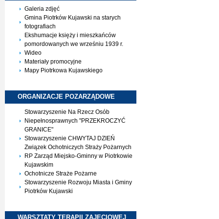
Galeria zdjęć
Gmina Piotrków Kujawski na starych
fotografiach
Ekshumacje księży i mieszkańców
pomordowanych we wrześniu 1939 r.
Wideo
Materiały promocyjne
Mapy Piotrkowa Kujawskiego
ORGANIZACJE
POZARZĄDOWE
Stowarzyszenie Na Rzecz Osób
Niepełnosprawnych "PRZEKROCZYĆ
GRANICE"
Stowarzyszenie CHWYTAJ DZIEŃ
Związek Ochotniczych Straży Pożarnych
RP Zarząd Miejsko-Gminny w Piotrkowie
Kujawskim
Ochotnicze Straże Pożarne
Stowarzyszenie Rozwoju Miasta i Gminy
Piotrków Kujawski
WARSZTATY TERAPII
ZAJĘCIOWEJ