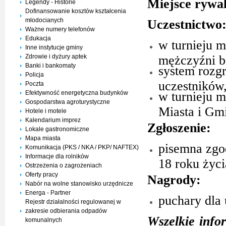
Miejsce rywal
Legendy - Historie
Dofinansowanie kosztów kształcenia
młodocianych
Uczestnictwo
Ważne numery telefonów
Edukacja
w turnieju m
Inne instytucje gminy
Zdrowie i dyżury aptek
mężczyźni b
Banki i bankomaty
system rozg
Policja
uczestników
Poczta
Efektywność energetyczna budynków
w turnieju m
Gospodarstwa agroturystyczne
Miasta i Gm
Hotele i motele
Kalendarium imprez
Zgłoszenie:
Lokale gastronomiczne
Mapa miasta
pisemna zgod
Komunikacja (PKS / NKA / PKP/ NAFTEX)
Informacje dla rolników
18 roku życi
Ostrzeżenia o zagrożeniach
Oferty pracy
Nagrody:
Nabór na wolne stanowisko urzędnicze
Energa - Partner
puchary dla 
Rejestr działalności regulowanej w
zakresie odbierania odpadów
Wszelkie info
komunalnych