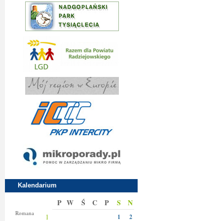
Kalendarium
P
W
Ś
C
P
S
N
Klary
Romana
1
1
2