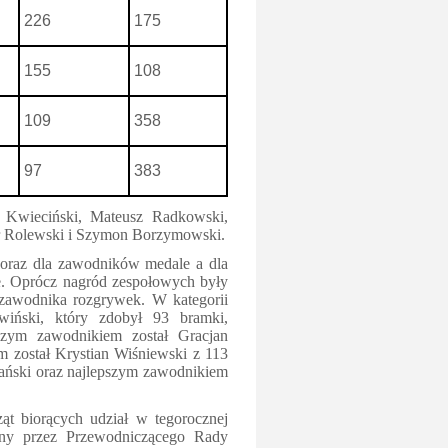
226
175
155
108
109
358
97
383
 Kwieciński, Mateusz Radkowski,
or Rolewski i Szymon Borzymowski.
 oraz dla zawodników medale a dla
e. Oprócz nagród zespołowych były
 zawodnika rozgrywek. W kategorii
wiński, który zdobył 93 bramki,
szym zawodnikiem został Gracjan
m został Krystian Wiśniewski z 113
ański oraz najlepszym zawodnikiem
ąt biorących udział w tegorocznej
ny przez Przewodniczącego Rady