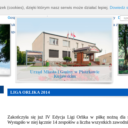
K
ierownictwo
D
ane teleadresowe
K
onta bankowe
N
asze osiagnięcia
R
zek (cookies), dzięki którym nasz serwis może działać lepiej.
Dowiedz s
P
rojekty europejskie
F
undusz Dróg Samorządowych
R
ządowy Fundusz Ro
G
ospodarka nieruchomościami
E
cho Piotrkowa - Informator Lokalny
D
ział
D
ruki do pobrania
N
agrania Obrad Sesji Rady Miejskiej
E
widencja zbiorów
Mapa serwisu
Urząd Miasta i Gminy w Piotrkowie
Kujawskim
-
LIGA ORLIKA 2014
Zakończyła się już IV Edycja Ligi Orlika w piłkę nożną dla
Wystąpiło w niej łącznie 14 zespołów a liczba wszystkich zawodn