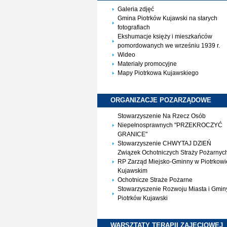
Galeria zdjęć
Gmina Piotrków Kujawski na starych
fotografiach
Ekshumacje księży i mieszkańców
pomordowanych we wrześniu 1939 r.
Wideo
Materiały promocyjne
Mapy Piotrkowa Kujawskiego
ORGANIZACJE
POZARZĄDOWE
Stowarzyszenie Na Rzecz Osób
Niepełnosprawnych "PRZEKROCZYĆ
GRANICE"
Stowarzyszenie CHWYTAJ DZIEŃ
Związek Ochotniczych Straży Pożarnyc
RP Zarząd Miejsko-Gminny w Piotrkowi
Kujawskim
Ochotnicze Straże Pożarne
Stowarzyszenie Rozwoju Miasta i Gmin
Piotrków Kujawski
WARSZTATY TERAPII
ZAJĘCIOWEJ