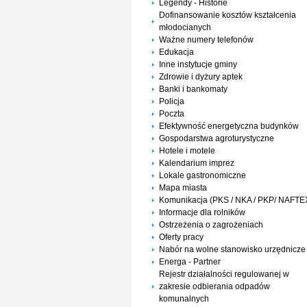
Legendy - Historie
Dofinansowanie kosztów kształcenia
młodocianych
Ważne numery telefonów
Edukacja
Inne instytucje gminy
Zdrowie i dyżury aptek
Banki i bankomaty
Policja
Poczta
Efektywność energetyczna budynków
Gospodarstwa agroturystyczne
Hotele i motele
Kalendarium imprez
Lokale gastronomiczne
Mapa miasta
Komunikacja (PKS / NKA / PKP/ NAFTE
Informacje dla rolników
Ostrzeżenia o zagrożeniach
Oferty pracy
Nabór na wolne stanowisko urzędnicze
Energa - Partner
Rejestr działalności regulowanej w
zakresie odbierania odpadów
komunalnych