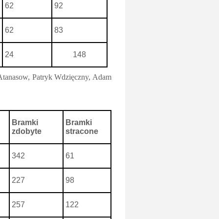
62
92
62
83
24
148
 Atanasow, Patryk Wdzięczny, Adam
Bramki
Bramki
zdobyte
stracone
342
61
227
98
257
122