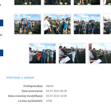
r.
ci
Informacje o artykule
Zredagował(a):
Admin
Data powstania:
03.07.2014 08:35
Data ostatniej modyfikacji:
03.07.2014 10:05
Liczba wyświetleń:
4795