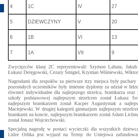
4
1C
IV
27
5
DZIEWCZYNY
V
20
6
1B
VI
13
7
1A
VII
9
Zwycięzców klasę 2C reprezentowali: Szymon Lahuta, Jakub
Łukasz Deręgowski, Cezary Śmigiel, Krystian Wiśniewski, Wikt
Nagrodami dla zespołów za pierwsze trzy miejsca były puchary
pozostałych uczestników były imienne dyplomy za udział w lidz
również indywidualne dla najlepszego strzelca, bramkarza oraz
szkoły podstawowej najlepszym strzelcem został Łukasz So
najlepszym bramkarzem został Kacper Augustyniak a najlep
Maciejewski. W drugiej kategorii gimnazjum najlepszym strzelce
bramkami na koncie, najlepszym bramkarzem został Adam Lichm
został Jonasz Wojciechowski.
Specjalną nagrodę w postaci wycieczki dla wszystkich dziewcz
Lidze Orlika jest wyjazd na Termy do Uniejowa zafundowa