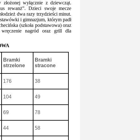
y złożonej wyłącznie z dziewcząt.
lus rewanż”. Dzieci swoje mecze
łodzież dwa razy trzydzieści minut.
dstawówki i gimnazjum, którym padł
checińska (szkoła podstawowa) oraz
wręczenie nagród oraz grill dla
OWA
Bramki
Bramki
strzelone
stracone
176
38
104
49
69
78
44
58