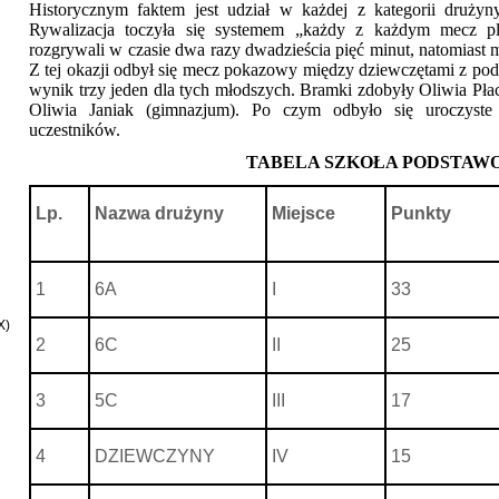
Historycznym faktem jest udział w każdej z kategorii drużyn
Rywalizacja toczyła się systemem „każdy z każdym mecz p
rozgrywali w czasie dwa razy dwadzieścia pięć minut, natomiast m
Z tej okazji odbył się mecz pokazowy między dziewczętami z po
wynik trzy jeden dla tych młodszych. Bramki zdobyły Oliwia Pła
Oliwia Janiak (gimnazjum). Po czym odbyło się uroczyste 
uczestników.
TABELA SZKOŁA PODSTAW
Lp.
Nazwa drużyny
Miejsce
Punkty
1
6A
I
33
X)
2
6C
II
25
3
5C
III
17
4
DZIEWCZYNY
IV
15