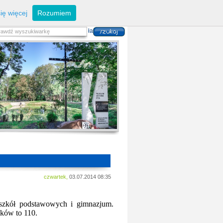
eferaty
Z
arządzanie kryzysowe
I
nwestycje
ię więcej
Rozumiem
zwoju Dróg
P
lan zagospodarowania
alność gospodarcza
P
odatki i opłaty lokalne
 i usług danych przestrzennych
czwartek,
03.07.2014 08:35
 szkół podstawowych i gimnazjum.
ików to 110.