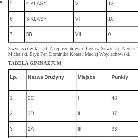
ia
5
4-KLASY
V
12
6
3-KLASY
VI
10
7
5B
VII
0
Zwycięzców klasę 6 A reprezentowali: Łukasz Sowiński, Nedko
Michalski, Eryk Fer, Dominika Kotas i Maciej Wojciechowski.
TABELA GIMNAZJUM
Lp.
Nazwa Drużyny
Miejsce
Punkty
1
2C
I
48
2
3D
II
37
3
2A
III
33