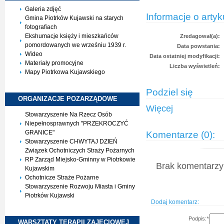
Galeria zdjęć
Informacje o artyk
Gmina Piotrków Kujawski na starych
fotografiach
Ekshumacje księży i mieszkańców
Zredagował(a):
pomordowanych we wrześniu 1939 r.
Data powstania:
Wideo
Data ostatniej modyfikacji:
Materiały promocyjne
Liczba wyświetleń:
Mapy Piotrkowa Kujawskiego
Podziel się
ORGANIZACJE
POZARZĄDOWE
Więcej
Stowarzyszenie Na Rzecz Osób
Niepełnosprawnych "PRZEKROCZYĆ
GRANICE"
Komentarze (0):
Stowarzyszenie CHWYTAJ DZIEŃ
Związek Ochotniczych Straży Pożarnych
RP Zarząd Miejsko-Gminny w Piotrkowie
Brak komentarzy 
Kujawskim
Ochotnicze Straże Pożarne
Stowarzyszenie Rozwoju Miasta i Gminy
Piotrków Kujawski
Dodaj komentarz:
Podpis:
*
WARSZTATY TERAPII
ZAJĘCIOWEJ