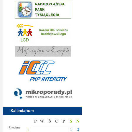
Kalendarium
P
W
Ś
C
P
S
N
Donaty
Olechny
1
1
2