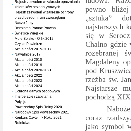
ludowa. Każd
Rejestr zezwoleń w zakresie opróżniania
zbiorników bezodpływowych
pewno bliże
Rejestr zezwoleń w zakresie ochrony
„sztuka” do
przed bezdomnymi zwierzętami
Nasze firmy
najstarszych 
Bezpłatna Pomoc Prawna
Świetlice Wiejskie
się w Serocz
Moje Boisko - Orlik 2012
Chalno gdzie 
Czyste Powietrze
Aktualności 2015-2017
rozebranej ś
Nawałnice 2017
Aktualności 2018
Magdaleny opi
Aktualności 2019
pod Kruszwicą
Aktualności 2020-2021
Aktualności 2022
rzeźba św. Ja
Aktualności 2023
Aktualności 2024
Najstarsze m
Ochrona danych osobowych
pochodzą XIX 
Interpelacje i zapytania
Petycje
Nabożeństwa 
Powszechny Spis Rolny 2020
Narodowy Spis Powszechny 2021
coraz rzadszy
Konkurs Czytelnik Roku 2021
Rolnictwo
jako symbol w