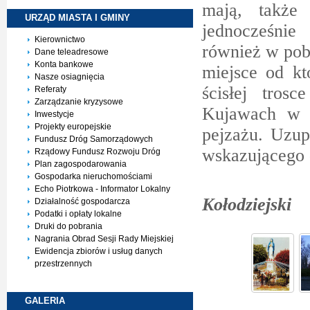
mają, także
URZĄD MIASTA I
GMINY
jednocześnie
Kierownictwo
również w pob
Dane teleadresowe
Konta bankowe
miejsce od k
Nasze osiagnięcia
ścisłej tros
Referaty
Zarządzanie kryzysowe
Kujawach w P
Inwestycje
Projekty europejskie
pejzażu. Uzup
Fundusz Dróg Samorządowych
wskazującego 
Rządowy Fundusz Rozwoju Dróg
Plan zagospodarowania
Gospodarka nieruchomościami
P
Echo Piotrkowa - Informator Lokalny
Kołodziejski
Działalność gospodarcza
Podatki i opłaty lokalne
Druki do pobrania
Nagrania Obrad Sesji Rady Miejskiej
Ewidencja zbiorów i usług danych
przestrzennych
GALERIA