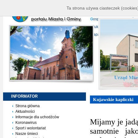
K
ierownictwo
D
ane telead
Ta strona używa ciasteczek (cookies)
P
rojekty europejskie
F
undu
G
ospodarka nieruchomości
D
ruki do pobrania
N
agrani
Mapa serwisu
Urząd Mias
INFORMATOR
Kujawskie kapliczki
Strona główna
Aktualności
Informacje dla uchodźców
Mijamy je jadą
Koronawirus
Sport i wolontariat
samotnie jak
Nasze śmieci