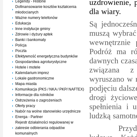
uzdrowienie, 
Legendy - Historie
Dofinansowanie kosztów kształcenia
dla wiary.
młodocianych
Ważne numery telefonów
Są jednocześn
Edukacja
Inne instytucje gminy
muszą wybrać 
Zdrowie i dyżury aptek
Banki i bankomaty
wewnętrznie 
Policja
Podróż ma ró
Poczta
Efektywność energetyczna budynków
dawnych czasa
Gospodarstwa agroturystyczne
Hotele i motele
związana z
Kalendarium imprez
wyruszano w n
Lokale gastronomiczne
Mapa miasta
podjęciu dals
Komunikacja (PKS / NKA / PKP/ NAFTEX)
Informacje dla rolników
drogi życiow
Ostrzeżenia o zagrożeniach
spełnienia i
Oferty pracy
Nabór na wolne stanowisko urzędnicze
ludzką samotn
Energa - Partner
Rejestr działalności regulowanej w
Przydrożne f
zakresie odbierania odpadów
komunalnych