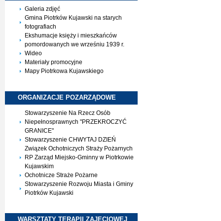
Galeria zdjęć
Gmina Piotrków Kujawski na starych
fotografiach
Ekshumacje księży i mieszkańców
pomordowanych we wrześniu 1939 r.
Wideo
Materiały promocyjne
Mapy Piotrkowa Kujawskiego
ORGANIZACJE
POZARZĄDOWE
Stowarzyszenie Na Rzecz Osób
Niepełnosprawnych "PRZEKROCZYĆ
GRANICE"
Stowarzyszenie CHWYTAJ DZIEŃ
Związek Ochotniczych Straży Pożarnych
RP Zarząd Miejsko-Gminny w Piotrkowie
Kujawskim
Ochotnicze Straże Pożarne
Stowarzyszenie Rozwoju Miasta i Gminy
Piotrków Kujawski
WARSZTATY TERAPII
ZAJĘCIOWEJ