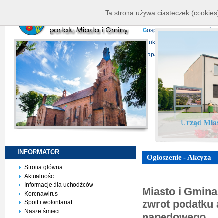
K
ierownictwo
D
ane telead
Ta strona używa ciasteczek (cookies)
P
rojekty europejskie
F
undu
G
ospodarka nieruchomości
D
ruki do pobrania
N
agrani
Mapa serwisu
Urząd Mias
INFORMATOR
Ogłoszenie - Akcyza
Strona główna
Aktualności
Informacje dla uchodźców
Miasto i Gmina
Koronawirus
zwrot podatku 
Sport i wolontariat
Nasze śmieci
napędowego