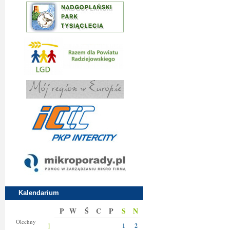
Kalendarium
P
W
Ś
C
P
S
N
Donaty
Olechny
1
1
2