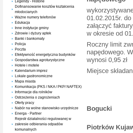
Legendy - Historie
Dofinansowanie kosztów kształcenia
wykorzystywaneg
młodocianych
01.02.2015r. do 
Ważne numery telefonów
Edukacja
załączyć faktu
Inne instytucje gminy
w okresie od 01
Zdrowie i dyżury aptek
Banki i bankomaty
Roczny limit zw
Policja
Poczta
napędowego.
W
Efektywność energetyczna budynków
wynosi 0,95 zł
Gospodarstwa agroturystyczne
Hotele i motele
Miejsce składani
Kalendarium imprez
Lokale gastronomiczne
Mapa miasta
Komunikacja (PKS / NKA / PKP/ NAFTEX)
Informacje dla rolników
Ostrzeżenia o zagrożeniach
/
Oferty pracy
Bogucki
Nabór na wolne stanowisko urzędnicze
Energa - Partner
Rejestr działalności regulowanej w
zakresie odbierania odpadów
Piotrków Kuja
komunalnych