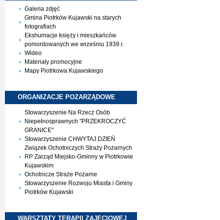
Galeria zdjęć
Gmina Piotrków Kujawski na starych
fotografiach
Ekshumacje księży i mieszkańców
pomordowanych we wrześniu 1939 r.
Wideo
Materiały promocyjne
Mapy Piotrkowa Kujawskiego
ORGANIZACJE
POZARZĄDOWE
Stowarzyszenie Na Rzecz Osób
Niepełnosprawnych "PRZEKROCZYĆ
GRANICE"
Stowarzyszenie CHWYTAJ DZIEŃ
Związek Ochotniczych Straży Pożarnych
RP Zarząd Miejsko-Gminny w Piotrkowie
Kujawskim
Ochotnicze Straże Pożarne
Stowarzyszenie Rozwoju Miasta i Gminy
Piotrków Kujawski
WARSZTATY TERAPII
ZAJĘCIOWEJ