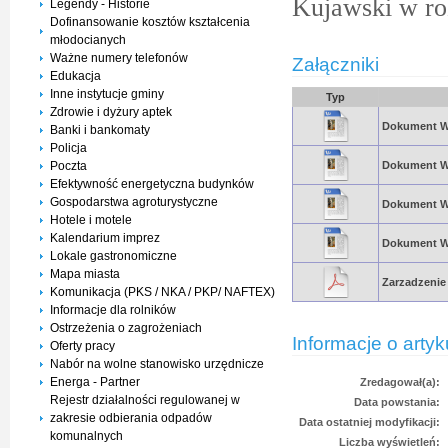
Kujawski w ro
Legendy - Historie
Dofinansowanie kosztów kształcenia
młodocianych
Ważne numery telefonów
Załączniki
Edukacja
Inne instytucje gminy
Typ
Zdrowie i dyżury aptek
Dokument 
Banki i bankomaty
Policja
Poczta
Dokument 
Efektywność energetyczna budynków
Gospodarstwa agroturystyczne
Dokument 
Hotele i motele
Kalendarium imprez
Dokument 
Lokale gastronomiczne
Mapa miasta
Zarzadzenie
Komunikacja (PKS / NKA / PKP/ NAFTEX)
Informacje dla rolników
Ostrzeżenia o zagrożeniach
Informacje o artyk
Oferty pracy
Nabór na wolne stanowisko urzędnicze
Energa - Partner
Zredagował(a):
Rejestr działalności regulowanej w
Data powstania:
zakresie odbierania odpadów
Data ostatniej modyfikacji:
komunalnych
Liczba wyświetleń: