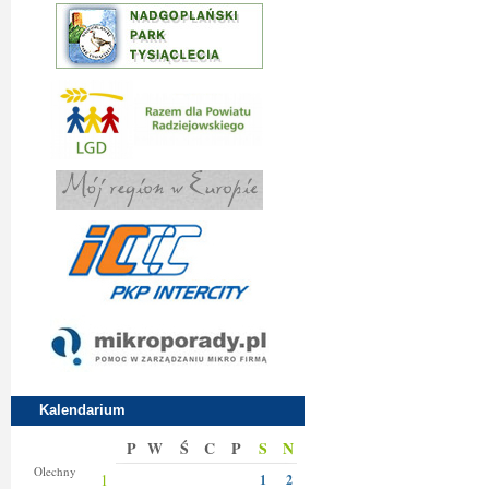
Kalendarium
P
W
Ś
C
P
S
N
Donaty
Olechny
1
1
2