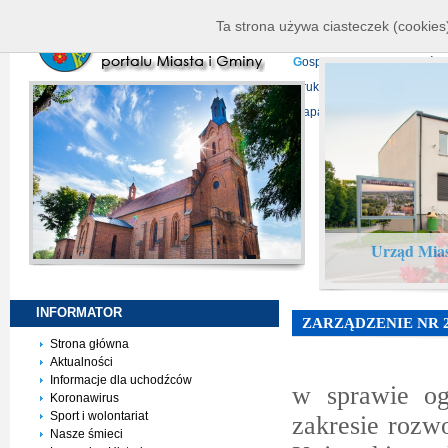
K
ierownictwo
D
ane telead
Ta strona używa ciasteczek (cookies)
P
rojekty europejskie
F
undu
G
ospodarka nieruchomości
D
ruki do pobrania
N
agrani
Mapa serwisu
Urząd Mias
INFORMATOR
ZARZĄDZENIE NR 
Strona główna
Aktualności
Informacje dla uchodźców
w sprawie og
Koronawirus
Sport i wolontariat
zakresie rozw
Nasze śmieci