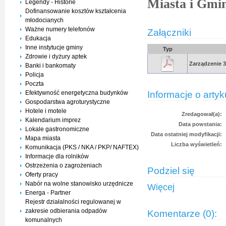
Miasta i Gmi
Legendy - Historie
Dofinansowanie kosztów kształcenia
młodocianych
Ważne numery telefonów
Załączniki
Edukacja
Inne instytucje gminy
Typ
Zdrowie i dyżury aptek
Zarządzenie 3
Banki i bankomaty
Policja
Poczta
Informacje o artyk
Efektywność energetyczna budynków
Gospodarstwa agroturystyczne
Hotele i motele
Zredagował(a):
Kalendarium imprez
Data powstania:
Lokale gastronomiczne
Data ostatniej modyfikacji:
Mapa miasta
Liczba wyświetleń:
Komunikacja (PKS / NKA / PKP/ NAFTEX)
Informacje dla rolników
Ostrzeżenia o zagrożeniach
Podziel się
Oferty pracy
Nabór na wolne stanowisko urzędnicze
Więcej
Energa - Partner
Rejestr działalności regulowanej w
zakresie odbierania odpadów
Komentarze (0):
komunalnych