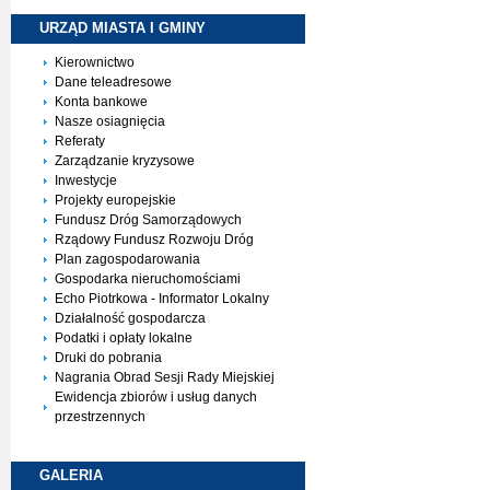
URZĄD MIASTA I
GMINY
Kierownictwo
Dane teleadresowe
Konta bankowe
Nasze osiagnięcia
Referaty
Zarządzanie kryzysowe
Inwestycje
Projekty europejskie
Fundusz Dróg Samorządowych
Rządowy Fundusz Rozwoju Dróg
Plan zagospodarowania
Gospodarka nieruchomościami
Echo Piotrkowa - Informator Lokalny
Działalność gospodarcza
Podatki i opłaty lokalne
Druki do pobrania
Nagrania Obrad Sesji Rady Miejskiej
Ewidencja zbiorów i usług danych
przestrzennych
GALERIA