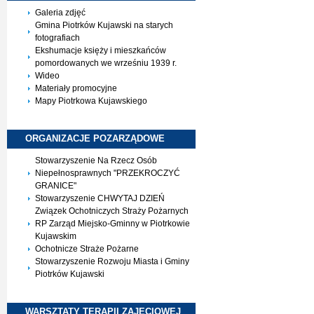
Galeria zdjęć
Gmina Piotrków Kujawski na starych
fotografiach
Ekshumacje księży i mieszkańców
pomordowanych we wrześniu 1939 r.
Wideo
Materiały promocyjne
Mapy Piotrkowa Kujawskiego
ORGANIZACJE
POZARZĄDOWE
Stowarzyszenie Na Rzecz Osób
Niepełnosprawnych "PRZEKROCZYĆ
GRANICE"
Stowarzyszenie CHWYTAJ DZIEŃ
Związek Ochotniczych Straży Pożarnych
RP Zarząd Miejsko-Gminny w Piotrkowie
Kujawskim
Ochotnicze Straże Pożarne
Stowarzyszenie Rozwoju Miasta i Gminy
Piotrków Kujawski
WARSZTATY TERAPII
ZAJĘCIOWEJ