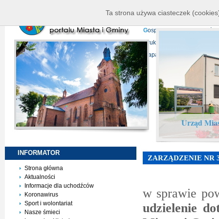
K
ierownictwo
D
ane telead
Ta strona używa ciasteczek (cookies)
P
rojekty europejskie
F
undu
G
ospodarka nieruchomości
D
ruki do pobrania
N
agrani
Mapa serwisu
Urząd Mias
INFORMATOR
ZARZĄDZENIE NR 3
Strona główna
Aktualności
Informacje dla uchodźców
w sprawie po
Koronawirus
Sport i wolontariat
udzielenie d
Nasze śmieci