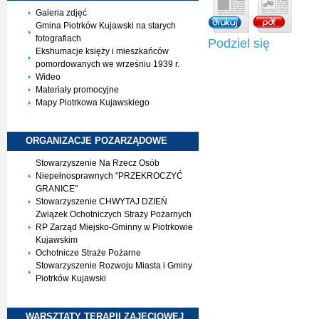
Galeria zdjęć
Gmina Piotrków Kujawski na starych
fotografiach
Podziel się
Ekshumacje księży i mieszkańców
pomordowanych we wrześniu 1939 r.
Wideo
Materiały promocyjne
Mapy Piotrkowa Kujawskiego
ORGANIZACJE
POZARZĄDOWE
Stowarzyszenie Na Rzecz Osób
Niepełnosprawnych "PRZEKROCZYĆ
GRANICE"
Stowarzyszenie CHWYTAJ DZIEŃ
Związek Ochotniczych Straży Pożarnych
RP Zarząd Miejsko-Gminny w Piotrkowie
Kujawskim
Ochotnicze Straże Pożarne
Stowarzyszenie Rozwoju Miasta i Gminy
Piotrków Kujawski
WARSZTATY TERAPII
ZAJĘCIOWEJ