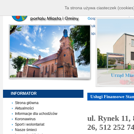
K
ierownictwo
D
ane telead
Ta strona używa ciasteczek (cookies)
P
rojekty europejskie
F
undu
G
ospodarka nieruchomości
D
ruki do pobrania
N
agrani
Mapa serwisu
Urząd Mias
INFORMATOR
Usługi Finansowe Sta
Strona główna
Aktualności
Informacje dla uchodźców
ul. Rynek 11,
Koronawirus
Sport i wolontariat
26, 512 252 7
Nasze śmieci