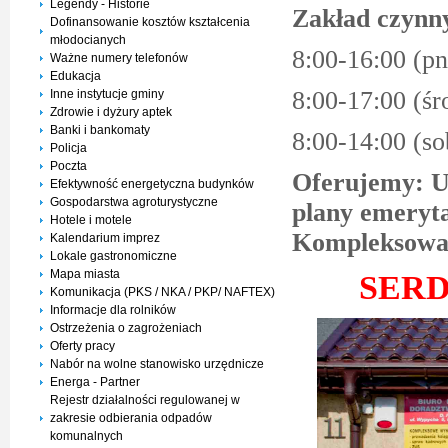
Legendy - Historie
Zakład czynny
Dofinansowanie kosztów kształcenia
młodocianych
8:00-16:00 (pn
Ważne numery telefonów
Edukacja
8:00-17:00 (śr
Inne instytucje gminy
Zdrowie i dyżury aptek
Banki i bankomaty
8:00-14:00 (so
Policja
Poczta
Oferujemy: U
Efektywność energetyczna budynków
Gospodarstwa agroturystyczne
plany emeryta
Hotele i motele
Kompleksowa 
Kalendarium imprez
Lokale gastronomiczne
Mapa miasta
SERD
Komunikacja (PKS / NKA / PKP/ NAFTEX)
Informacje dla rolników
Ostrzeżenia o zagrożeniach
Oferty pracy
Nabór na wolne stanowisko urzędnicze
Energa - Partner
Rejestr działalności regulowanej w
zakresie odbierania odpadów
komunalnych