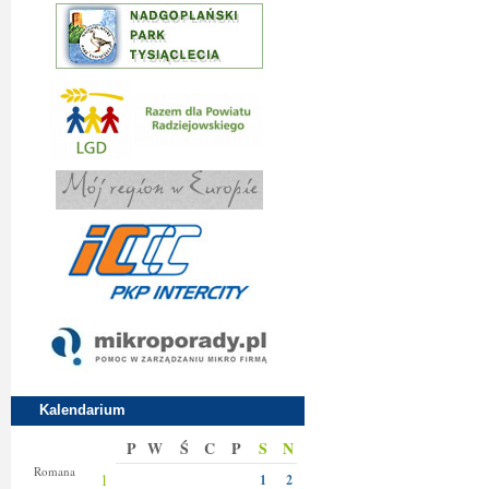
Kalendarium
P
W
Ś
C
P
S
N
Klary
Romana
1
1
2