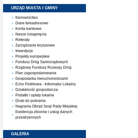
URZĄD MIASTA I
GMINY
Kierownictwo
Dane teleadresowe
Konta bankowe
Nasze osiagnięcia
Referaty
Zarządzanie kryzysowe
Inwestycje
Projekty europejskie
Fundusz Dróg Samorządowych
Rządowy Fundusz Rozwoju Dróg
Plan zagospodarowania
Gospodarka nieruchomościami
Echo Piotrkowa - Informator Lokalny
Działalność gospodarcza
Podatki i opłaty lokalne
Druki do pobrania
Nagrania Obrad Sesji Rady Miejskiej
Ewidencja zbiorów i usług danych
przestrzennych
GALERIA