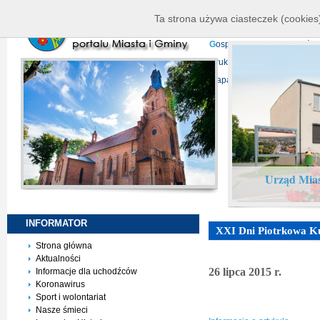
K
ierownictwo
D
ane telead
Ta strona używa ciasteczek (cookies)
P
rojekty europejskie
F
undu
G
ospodarka nieruchomości
D
ruki do pobrania
N
agrani
Mapa serwisu
Urząd Mias
INFORMATOR
XXI Dni Piotrkowa K
Strona główna
Aktualności
26 lipca 2015 r.
Informacje dla uchodźców
Koronawirus
Sport i wolontariat
Nasze śmieci