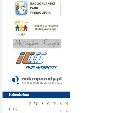
Kalendarium
P
W
Ś
C
P
S
N
Donaty
Olechny
1
1
2