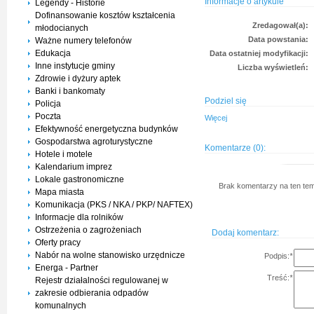
Informacje o artykule
Legendy - Historie
Dofinansowanie kosztów kształcenia
Zredagował(a):
młodocianych
Data powstania:
Ważne numery telefonów
Edukacja
Data ostatniej modyfikacji:
Inne instytucje gminy
Liczba wyświetleń:
Zdrowie i dyżury aptek
Banki i bankomaty
Podziel się
Policja
Poczta
Więcej
Efektywność energetyczna budynków
Gospodarstwa agroturystyczne
Komentarze (0):
Hotele i motele
Kalendarium imprez
Lokale gastronomiczne
Brak komentarzy na ten tem
Mapa miasta
Komunikacja (PKS / NKA / PKP/ NAFTEX)
Informacje dla rolników
Ostrzeżenia o zagrożeniach
Dodaj komentarz:
Oferty pracy
Nabór na wolne stanowisko urzędnicze
Podpis:
*
Energa - Partner
Treść:
*
Rejestr działalności regulowanej w
zakresie odbierania odpadów
komunalnych