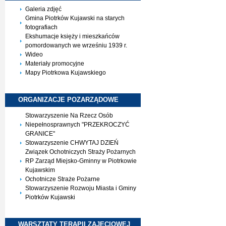
Galeria zdjęć
Gmina Piotrków Kujawski na starych
fotografiach
Ekshumacje księży i mieszkańców
pomordowanych we wrześniu 1939 r.
Wideo
Materiały promocyjne
Mapy Piotrkowa Kujawskiego
ORGANIZACJE
POZARZĄDOWE
Stowarzyszenie Na Rzecz Osób
Niepełnosprawnych "PRZEKROCZYĆ
GRANICE"
Stowarzyszenie CHWYTAJ DZIEŃ
Związek Ochotniczych Straży Pożarnych
RP Zarząd Miejsko-Gminny w Piotrkowie
Kujawskim
Ochotnicze Straże Pożarne
Stowarzyszenie Rozwoju Miasta i Gminy
Piotrków Kujawski
WARSZTATY TERAPII
ZAJĘCIOWEJ