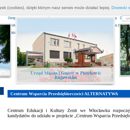
K
ierownictwo
D
ane teleadresowe
K
onta bankowe
N
asze osiagnięcia
R
zek (cookies), dzięki którym nasz serwis może działać lepiej.
Dowiedz s
P
rojekty europejskie
F
undusz Dróg Samorządowych
R
ządowy Fundusz Ro
G
ospodarka nieruchomościami
E
cho Piotrkowa - Informator Lokalny
D
ział
D
ruki do pobrania
N
agrania Obrad Sesji Rady Miejskiej
E
widencja zbiorów
Mapa serwisu
Urząd Miasta i Gminy w Piotrkowie
Kujawskim
-
Centrum Wsparcia Przedsiębiorczości ALTERNATYWA
Centrum Edukacji i Kultury Zenit we Włocławku rozpoczęł
kandydatów do udziału w projekcie „Centrum Wsparcia Przedsięb