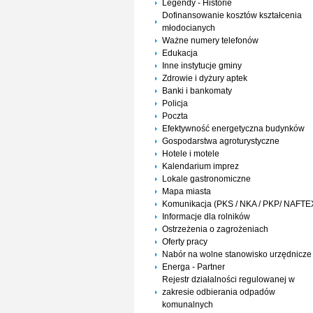
Legendy - Historie
Dofinansowanie kosztów kształcenia
młodocianych
Ważne numery telefonów
Edukacja
Inne instytucje gminy
Zdrowie i dyżury aptek
Banki i bankomaty
Policja
Poczta
Efektywność energetyczna budynków
Gospodarstwa agroturystyczne
Hotele i motele
Kalendarium imprez
Lokale gastronomiczne
Mapa miasta
Komunikacja (PKS / NKA / PKP/ NAFTE
Informacje dla rolników
Ostrzeżenia o zagrożeniach
Oferty pracy
Nabór na wolne stanowisko urzędnicze
Energa - Partner
Rejestr działalności regulowanej w
zakresie odbierania odpadów
komunalnych