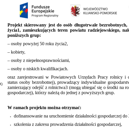
Projekt skierowany jest do osób długotrwale bezrobotnych,
życia
1
, zamieszkujących teren powiatu radziejowskiego
, na
poniższych grup:
– osoby powyżej 50 roku życia
2
,
– kobiety,
– osoby z niepełnosprawnościami,
– osoby o niskich kwalifikacjach.
oraz zarejestrowani w Powiatowych Urzędach Pracy rolnicy i c
status osoby bezrobotnej), prowadzący indywidualne gospodarst
X)
zamierzający odejść z rolnictwa
3
(mogą ubiegać się o środki na ro
gospodarczej), którzy należą do jednej z powyższych grup.
W ramach projektu można otrzymać:
dofinansowanie na uruchomienie działalności gospodarczej do 
szkolenia z zakresu prowadzenia działalności gospodarczej,