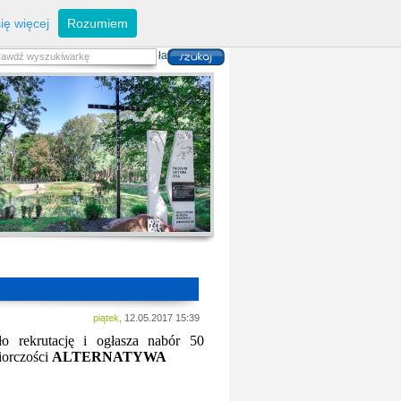
eferaty
Z
arządzanie kryzysowe
I
nwestycje
ię więcej
Rozumiem
zwoju Dróg
P
lan zagospodarowania
alność gospodarcza
P
odatki i opłaty lokalne
 i usług danych przestrzennych
piątek,
12.05.2017 15:39
o rekrutację i ogłasza nabór 50
iorczości
ALTERNATYWA