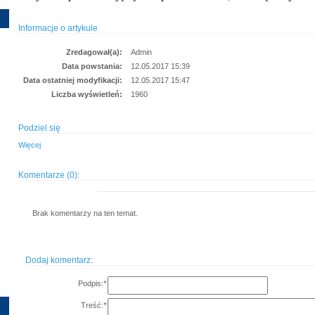
Informacje o artykule
Zredagował(a):
Admin
Data powstania:
12.05.2017 15:39
Data ostatniej modyfikacji:
12.05.2017 15:47
Liczba wyświetleń:
1960
Podziel się
Więcej
Komentarze (0):
Brak komentarzy na ten temat.
Dodaj komentarz:
Podpis:
*
Treść:
*