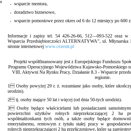
ia
wsparcie mentora,
doradztwo biznesowe,
wsparcie pomostowe przez okres od 6 do 12 miesięcy po 600 z
Informacje i zapisy tel. 54 426-26-66, 512—093-522 oraz w s
Wsparcia Przedsiębiorczości ALTERNATYWA”, ul. Młynarska 1
stronie internetowej
www.cezenit.pl
Projekt współfinansowany jest z Europejskiego Funduszu Spo
Programu Operacyjnego Województwa Kujawsko-Pomorskiego na l
VIII. Aktywni Na Rynku Pracy, Działanie 8.3 - Wsparcie przeds
regionie.
1
 Osoby powyżej 29 r. ż. rozumiane jako osoby, które ukończył
urodzin).
2
 tj. osoby mające 50 lat i więcej (od dnia 50-tych urodzin).
3
 Osoby będące właścicielami lub posiadaczami samoistnymi/
powierzchni użytków rolnych nieprzekraczającej 2 ha p
współmałżonkami tych osób, a także osoby będące domownik
emerytalnemu, rentowym z tytułu stałej pracy w gospodarst
rolnych nieprzekraczającej 2 ha przeliczeniowe, które są zarejest