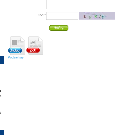
Kod:
*
Podziel się
h
e
y