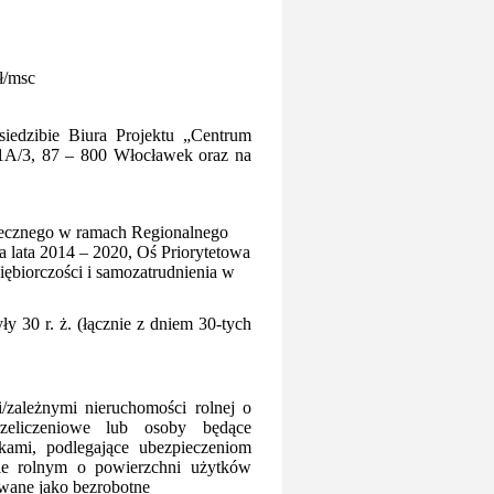
ł/msc
iedzibie Biura Projektu „Centrum
A/3, 87 – 800 Włocławek oraz na
łecznego w ramach Regionalnego
ata 2014 – 2020, Oś Priorytetowa
iębiorczości i samozatrudnienia w
y 30 r. ż. (łącznie z dniem 30-tych
zależnymi nieruchomości rolnej o
rzeliczeniowe lub osoby będące
ami, podlegające ubezpieczeniom
wie rolnym o powierzchni użytków
rowane jako bezrobotne