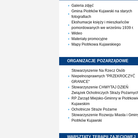
Galeria zdjęć
Gmina Piotrków Kujawski na starych
fotografiach
Ekshumacje księży i mieszkańców
pomordowanych we wrześniu 1939 r.
Wideo
Materiały promocyjne
Mapy Piotrkowa Kujawskiego
ORGANIZACJE
POZARZĄDOWE
Stowarzyszenie Na Rzecz Osób
Niepełnosprawnych "PRZEKROCZYĆ
GRANICE"
Stowarzyszenie CHWYTAJ DZIEŃ
Związek Ochotniczych Straży Pożarnyc
RP Zarząd Miejsko-Gminny w Piotrkowi
Kujawskim
Ochotnicze Straże Pożarne
Stowarzyszenie Rozwoju Miasta i Gmin
Piotrków Kujawski
WARSZTATY TERAPII
ZAJĘCIOWEJ