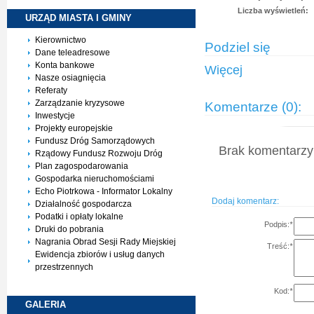
Liczba wyświetleń:
URZĄD MIASTA I
GMINY
Kierownictwo
Podziel się
Dane teleadresowe
Konta bankowe
Więcej
Nasze osiagnięcia
Referaty
Zarządzanie kryzysowe
Komentarze (0):
Inwestycje
Projekty europejskie
Fundusz Dróg Samorządowych
Brak komentarzy 
Rządowy Fundusz Rozwoju Dróg
Plan zagospodarowania
Gospodarka nieruchomościami
Echo Piotrkowa - Informator Lokalny
Dodaj komentarz:
Działalność gospodarcza
Podatki i opłaty lokalne
Podpis:
*
Druki do pobrania
Nagrania Obrad Sesji Rady Miejskiej
Treść:
*
Ewidencja zbiorów i usług danych
przestrzennych
Kod:
*
GALERIA