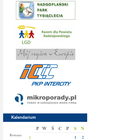
Kalendarium
P
W
Ś
C
P
S
N
Klary
Romana
1
1
2