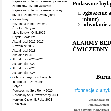
Rejestr zezwoleń w zakresie opróżniania
Podawane będą 
zbiorników bezodpływowych
Rejestr zezwoleń w zakresie ochrony
ogłoszenie
przed bezdomnymi zwierzętami
minut)
Nasze firmy
odwołanie a
Bezpłatna Pomoc Prawna
Świetlice Wiejskie
Moje Boisko - Orlik 2012
Czyste Powietrze
ALARMY BĘD
Aktualności 2015-2017
Nawałnice 2017
ĆWICZEBNY
Aktualności 2018
Aktualności 2019
Aktualności 2020-2021
Aktualności 2022
Aktualności 2023
Aktualności 2024
Burmistrz M
Ochrona danych osobowych
Interpelacje i zapytania
Petycje
Informacje o artyk
Powszechny Spis Rolny 2020
Narodowy Spis Powszechny 2021
Konkurs Czytelnik Roku 2021
Zredagował(a):
Rolnictwo
Data powstania:
Data ostatniej modyfikacji: