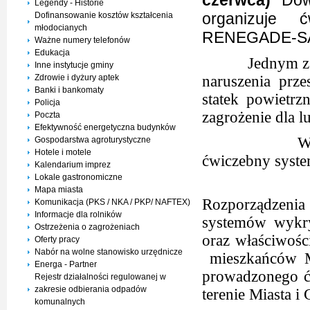
czerwca)
Dowó
Legendy - Historie
organizuje
Dofinansowanie kosztów kształcenia
młodocianych
RENEGADE-SA
Ważne numery telefonów
Edukacja
Jednym z 
Inne instytucje gminy
Zdrowie i dyżury aptek
naruszenia prze
Banki i bankomaty
statek powietr
Policja
zagrożenie dla l
Poczta
Efektywność energetyczna budynków
W związku z
Gospodarstwa agroturystyczne
Hotele i motele
ćwiczebny syste
Kalendarium imprez
Lokale gastronomiczne
Działając 
Mapa miasta
Rozporządzenia 
Komunikacja (PKS / NKA / PKP/ NAFTEX)
Informacje dla rolników
systemów wykry
Ostrzeżenia o zagrożeniach
oraz właściwoś
Oferty pracy
Nabór na wolne stanowisko urzędnicze
mieszkańców M
Energa - Partner
prowadzonego ć
Rejestr działalności regulowanej w
zakresie odbierania odpadów
terenie Miasta i
komunalnych