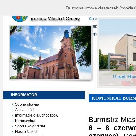
K
ierownictwo
D
ane telead
Ta strona używa ciasteczek (cookies)
P
rojekty europejskie
F
undu
G
ospodarka nieruchomości
D
ruki do pobrania
N
agrani
Mapa serwisu
Urząd Mias
INFORMATOR
KOMUNIKAT BURMI
Strona główna
Aktualności
Informacje dla uchodźców
Burmistrz Mias
Koronawirus
6 – 8 czerwc
Sport i wolontariat
Nasze śmieci