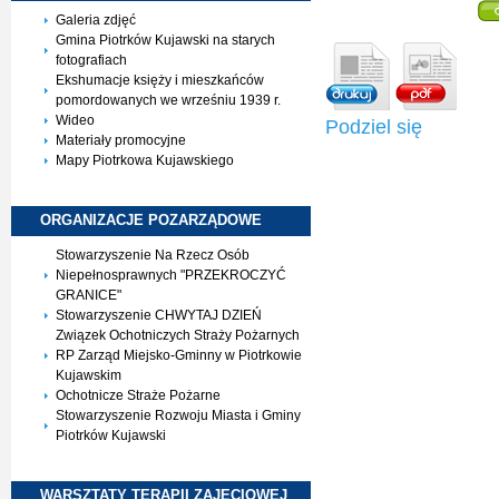
Galeria zdjęć
Gmina Piotrków Kujawski na starych
fotografiach
Ekshumacje księży i mieszkańców
pomordowanych we wrześniu 1939 r.
Wideo
Podziel się
Materiały promocyjne
Mapy Piotrkowa Kujawskiego
ORGANIZACJE
POZARZĄDOWE
Stowarzyszenie Na Rzecz Osób
Niepełnosprawnych "PRZEKROCZYĆ
GRANICE"
Stowarzyszenie CHWYTAJ DZIEŃ
Związek Ochotniczych Straży Pożarnych
RP Zarząd Miejsko-Gminny w Piotrkowie
Kujawskim
Ochotnicze Straże Pożarne
Stowarzyszenie Rozwoju Miasta i Gminy
Piotrków Kujawski
WARSZTATY TERAPII
ZAJĘCIOWEJ