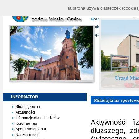
K
ierownictwo
D
ane telead
Ta strona używa ciasteczek (cookies)
P
rojekty europejskie
F
undu
G
ospodarka nieruchomości
D
ruki do pobrania
N
agrani
Mapa serwisu
Urząd Mias
INFORMATOR
Mikołajki na sportow
Strona główna
Aktualności
Informacje dla uchodźców
Aktywność fi
Koronawirus
dłuższego, zd
Sport i wolontariat
Nasze śmieci