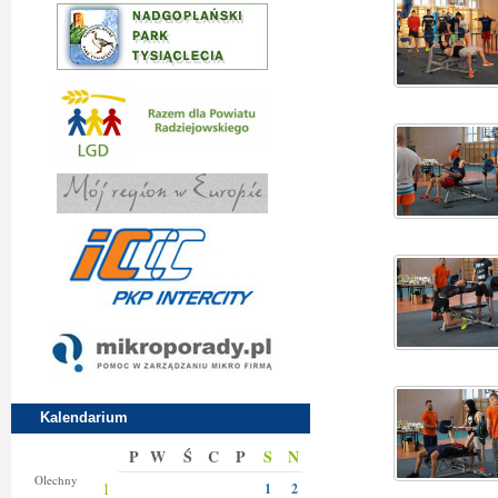
Kalendarium
P
W
Ś
C
P
S
N
Donaty
Olechny
1
1
2