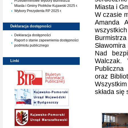
Przedterminowe Wybory Burmistrza
Miasta i G
Miasta i Gminy Piotrków Kujawski 2025 r.
Wybory Prezydenta RP 2025 r.
W czasie m
Amanda An
Deklaracja
dostępności
wszystkich
Deklaracja dostępności
Burmistrz
Raport o stanie zapewnienia dostępności
Sławomira 
podmiotu publicznego
Nad bezp
Walczak. 
Linki
Publiczna
oraz Bibli
Wszystki
składa się