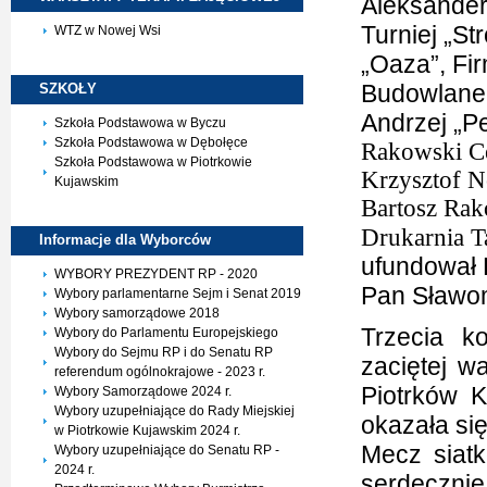
Aleksander
Turniej „S
WTZ w Nowej Wsi
„Oaza”, Fi
Budowlane
SZKOŁY
Andrzej „P
Szkoła Podstawowa w Byczu
Szkoła Podstawowa w Dębołęce
Rakowski C
Szkoła Podstawowa w Piotrkowie
Krzysztof N
Kujawskim
Bartosz Rak
Drukarnia 
Informacje dla
Wyborców
ufundował 
WYBORY PREZYDENT RP - 2020
Pan Sławom
Wybory parlamentarne Sejm i Senat 2019
Wybory samorządowe 2018
Trzecia k
Wybory do Parlamentu Europejskiego
Wybory do Sejmu RP i do Senatu RP
zaciętej w
referendum ogólnokrajowe - 2023 r.
Piotrków 
Wybory Samorządowe 2024 r.
Wybory uzupełniające do Rady Miejskiej
okazała si
w Piotrkowie Kujawskim 2024 r.
Mecz siat
Wybory uzupełniające do Senatu RP -
2024 r.
serdeczni