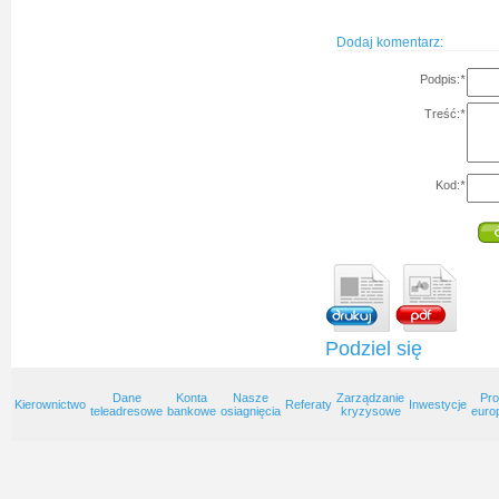
Dodaj komentarz:
Podpis:
*
Treść:
*
Kod:
*
Podziel się
Dane
Konta
Nasze
Zarządzanie
Pro
Kierownictwo
Referaty
Inwestycje
teleadresowe
bankowe
osiagnięcia
kryzysowe
euro