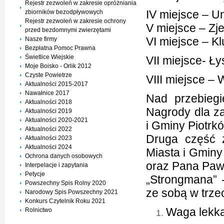
Rejestr zezwoleń w zakresie opróżniania
IV miejsce – U
zbiorników bezodpływowych
Rejestr zezwoleń w zakresie ochrony
V miejsce – Z
przed bezdomnymi zwierzętami
VI miejsce – K
Nasze firmy
Bezpłatna Pomoc Prawna
Świetlice Wiejskie
VII miejsce- Ł
Moje Boisko - Orlik 2012
Czyste Powietrze
VIII miejsce
Aktualności 2015-2017
Nawałnice 2017
Nad przebieg
Aktualności 2018
Nagrody dla z
Aktualności 2019
Aktualności 2020-2021
i Gminy Piotrk
Aktualności 2022
Druga część 
Aktualności 2023
Aktualności 2024
Miasta i Gmin
Ochrona danych osobowych
oraz Pana Pawł
Interpelacje i zapytania
Petycje
„Strongmana” -
Powszechny Spis Rolny 2020
ze sobą w trze
Narodowy Spis Powszechny 2021
Konkurs Czytelnik Roku 2021
Waga lekk
Rolnictwo