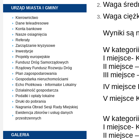
Waga śred
URZĄD MIASTA I
GMINY
Waga cięż
Kierownictwo
Dane teleadresowe
Konta bankowe
Wyniki są 
Nasze osiagnięcia
Referaty
Zarządzanie kryzysowe
W kategorii
Inwestycje
I miejsce-
Projekty europejskie
Fundusz Dróg Samorządowych
II miejsce
Rządowy Fundusz Rozwoju Dróg
III miejsce
Plan zagospodarowania
Gospodarka nieruchomościami
Echo Piotrkowa - Informator Lokalny
IV miejsce
Działalność gospodarcza
Podatki i opłaty lokalne
V miejsce 
Druki do pobrania
Nagrania Obrad Sesji Rady Miejskiej
Ewidencja zbiorów i usług danych
W kategori
przestrzennych
I miejsce-
II miejsce 
GALERIA