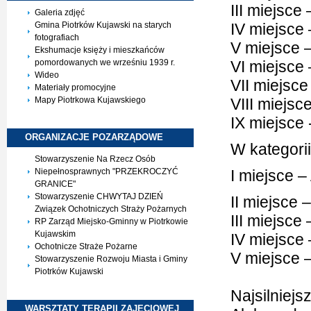
III miejsc
Galeria zdjęć
Gmina Piotrków Kujawski na starych
IV miejsce
fotografiach
V miejsce –
Ekshumacje księży i mieszkańców
pomordowanych we wrześniu 1939 r.
VI miejsce
Wideo
VII miejsce
Materiały promocyjne
Mapy Piotrkowa Kujawskiego
VIII miejs
IX miejsce
ORGANIZACJE
POZARZĄDOWE
W kategorii
Stowarzyszenie Na Rzecz Osób
Niepełnosprawnych "PRZEKROCZYĆ
I miejsce 
GRANICE"
Stowarzyszenie CHWYTAJ DZIEŃ
II miejsce
Związek Ochotniczych Straży Pożarnych
III miejsce
RP Zarząd Miejsko-Gminny w Piotrkowie
Kujawskim
IV miejsce
Ochotnicze Straże Pożarne
V miejsce 
Stowarzyszenie Rozwoju Miasta i Gminy
Piotrków Kujawski
Najsilniej
WARSZTATY TERAPII
ZAJĘCIOWEJ