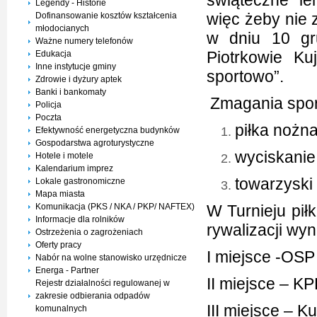
świąteczne le
Legendy - Historie
więc żeby nie 
Dofinansowanie kosztów kształcenia
młodocianych
w dniu 10 gr
Ważne numery telefonów
Piotrkowie Ku
Edukacja
Inne instytucje gminy
sportowo”.
Zdrowie i dyżury aptek
Banki i bankomaty
Zmagania spor
Policja
Poczta
piłka nożn
Efektywność energetyczna budynków
Gospodarstwa agroturystyczne
wyciskanie 
Hotele i motele
Kalendarium imprez
towarzyski
Lokale gastronomiczne
Mapa miasta
Komunikacja (PKS / NKA / PKP/ NAFTEX)
W Turnieju piłk
Informacje dla rolników
rywalizacji wyn
Ostrzeżenia o zagrożeniach
Oferty pracy
I miejsce -OS
Nabór na wolne stanowisko urzędnicze
Energa - Partner
II miejsce – K
Rejestr działalności regulowanej w
zakresie odbierania odpadów
III miejsce – 
komunalnych