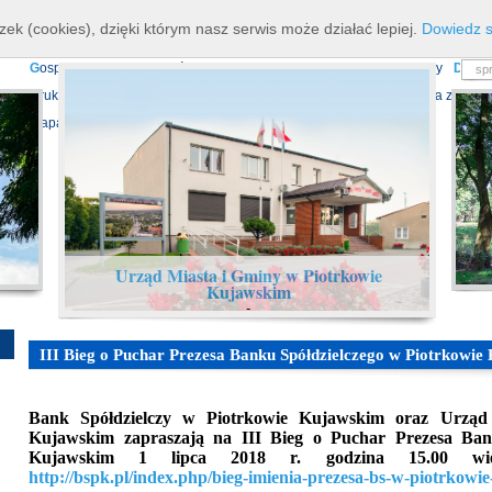
K
ierownictwo
D
ane teleadresowe
K
onta bankowe
N
asze osiagnięcia
R
zek (cookies), dzięki którym nasz serwis może działać lepiej.
Dowiedz s
P
rojekty europejskie
F
undusz Dróg Samorządowych
R
ządowy Fundusz Ro
G
ospodarka nieruchomościami
E
cho Piotrkowa - Informator Lokalny
D
ział
D
ruki do pobrania
N
agrania Obrad Sesji Rady Miejskiej
E
widencja zbiorów
Mapa serwisu
Urząd Miasta i Gminy w Piotrkowie
Kujawskim
-
III Bieg o Puchar Prezesa Banku Spółdzielczego w Piotrkowi
Bank Spółdzielczy w Piotrkowie Kujawskim oraz Urząd
Kujawskim zapraszają na III Bieg o Puchar Prezesa Ban
Kujawskim 1 lipca 2018 r. godzina 15.00 więc
http://bspk.pl/index.php/bieg-imienia-prezesa-bs-w-piotrkow