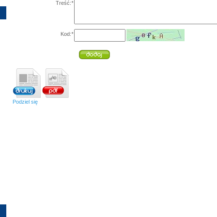
Treść:
*
Kod:
*
Podziel się