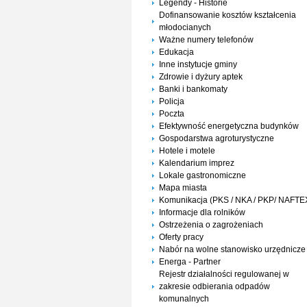
Legendy - Historie
Dofinansowanie kosztów kształcenia
młodocianych
Ważne numery telefonów
Edukacja
Inne instytucje gminy
Zdrowie i dyżury aptek
Banki i bankomaty
Policja
Poczta
Efektywność energetyczna budynków
Gospodarstwa agroturystyczne
Hotele i motele
Kalendarium imprez
Lokale gastronomiczne
Mapa miasta
Komunikacja (PKS / NKA / PKP/ NAFTE
Informacje dla rolników
Ostrzeżenia o zagrożeniach
Oferty pracy
Nabór na wolne stanowisko urzędnicze
Energa - Partner
Rejestr działalności regulowanej w
zakresie odbierania odpadów
komunalnych