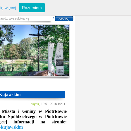
eferaty
Z
arządzanie kryzysowe
I
nwestycje
ię więcej
Rozumiem
zwoju Dróg
P
lan zagospodarowania
alność gospodarcza
P
odatki i opłaty lokalne
 i usług danych przestrzennych
e Kujawskim
piątek,
19.01.2018 10:11
 Miasta i Gminy w Piotrkowie
ku Spółdzielczego w Piotrkowie
ej informacji na stronie:
ie-kujawskim