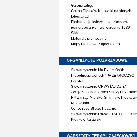
Galeria zdjęć
Gmina Piotrków Kujawski na starych
fotografiach
Ekshumacje księży i mieszkańców
pomordowanych we wrześniu 1939 r.
Wideo
Materiały promocyjne
Mapy Piotrkowa Kujawskiego
ORGANIZACJE
POZARZĄDOWE
Stowarzyszenie Na Rzecz Osób
Niepełnosprawnych "PRZEKROCZYĆ
GRANICE"
Stowarzyszenie CHWYTAJ DZIEŃ
Związek Ochotniczych Straży Pożarnyc
RP Zarząd Miejsko-Gminny w Piotrkowi
Kujawskim
Ochotnicze Straże Pożarne
Stowarzyszenie Rozwoju Miasta i Gmin
Piotrków Kujawski
WARSZTATY TERAPII
ZAJĘCIOWEJ