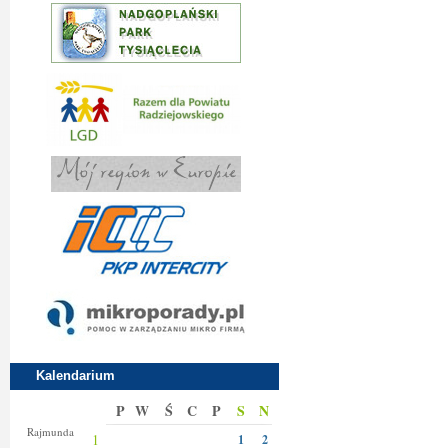
Kalendarium
P
W
Ś
C
P
S
N
Izy
Rajmunda
1
1
2