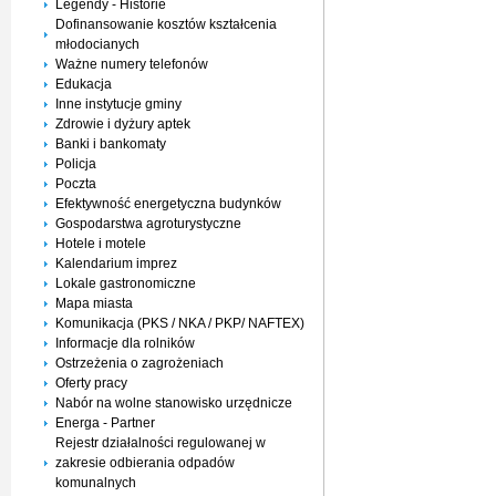
Legendy - Historie
Dofinansowanie kosztów kształcenia
młodocianych
Ważne numery telefonów
Edukacja
Inne instytucje gminy
Zdrowie i dyżury aptek
Banki i bankomaty
Policja
Poczta
Efektywność energetyczna budynków
Gospodarstwa agroturystyczne
Hotele i motele
Kalendarium imprez
Lokale gastronomiczne
Mapa miasta
Komunikacja (PKS / NKA / PKP/ NAFTEX)
Informacje dla rolników
Ostrzeżenia o zagrożeniach
Oferty pracy
Nabór na wolne stanowisko urzędnicze
Energa - Partner
Rejestr działalności regulowanej w
zakresie odbierania odpadów
komunalnych