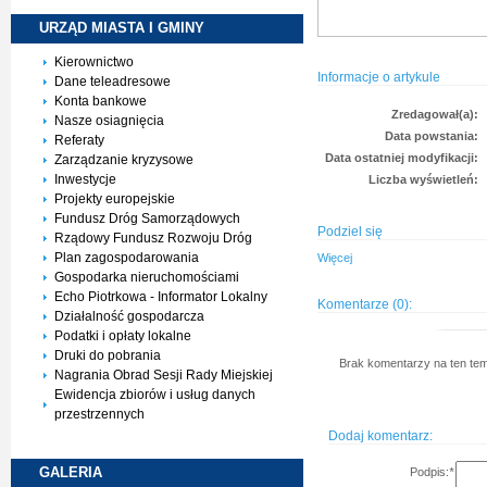
URZĄD MIASTA I
GMINY
Kierownictwo
Informacje o artykule
Dane teleadresowe
Konta bankowe
Zredagował(a):
Nasze osiagnięcia
Data powstania:
Referaty
Data ostatniej modyfikacji:
Zarządzanie kryzysowe
Inwestycje
Liczba wyświetleń:
Projekty europejskie
Fundusz Dróg Samorządowych
Podziel się
Rządowy Fundusz Rozwoju Dróg
Plan zagospodarowania
Więcej
Gospodarka nieruchomościami
Echo Piotrkowa - Informator Lokalny
Komentarze (0):
Działalność gospodarcza
Podatki i opłaty lokalne
Druki do pobrania
Brak komentarzy na ten tem
Nagrania Obrad Sesji Rady Miejskiej
Ewidencja zbiorów i usług danych
przestrzennych
Dodaj komentarz:
GALERIA
Podpis:
*