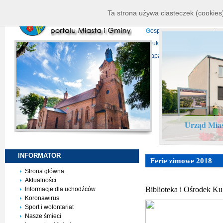
K
ierownictwo
D
ane telead
Ta strona używa ciasteczek (cookies)
P
rojekty europejskie
F
undu
G
ospodarka nieruchomości
D
ruki do pobrania
N
agrani
Mapa serwisu
Urząd Mias
INFORMATOR
Ferie zimowe 2018
Strona główna
Aktualności
Biblioteka i Ośrodek K
Informacje dla uchodźców
Koronawirus
Sport i wolontariat
Nasze śmieci