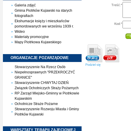
Treść:
*
Galeria zdjęć
Gmina Piotrków Kujawski na starych
fotografiach
Ekshumacje księży i mieszkańców
Kod:
*
pomordowanych we wrześniu 1939 r.
Wideo
Materiały promocyjne
Mapy Piotrkowa Kujawskiego
ORGANIZACJE
POZARZĄDOWE
Podziel się
Stowarzyszenie Na Rzecz Osób
Niepełnosprawnych "PRZEKROCZYĆ
GRANICE"
Stowarzyszenie CHWYTAJ DZIEŃ
Związek Ochotniczych Straży Pożarnych
RP Zarząd Miejsko-Gminny w Piotrkowie
Kujawskim
Ochotnicze Straże Pożarne
Stowarzyszenie Rozwoju Miasta i Gminy
Piotrków Kujawski
WARSZTATY TERAPII
ZAJĘCIOWEJ