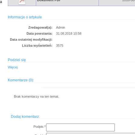
Dokument PDF
2018-08-
ia
Informacje o artykule
Zredagował(a):
Admin
Data powstania:
31.08.2018 10:58
Data ostatniej modyfikacji:
Liczba wyświetleń:
3575
Podziel się
Więcej
Komentarze (0):
Brak komentarzy na ten temat.
Dodaj komentarz:
Podpis:
*