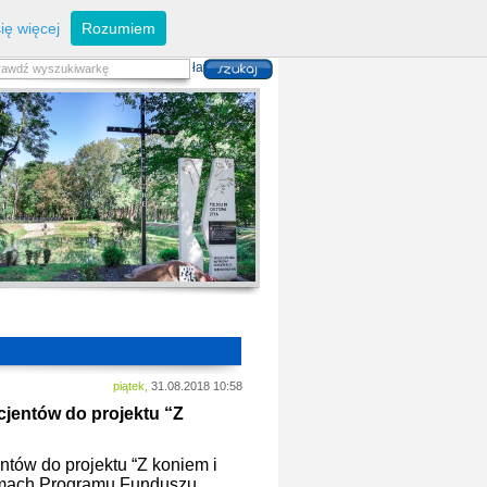
eferaty
Z
arządzanie kryzysowe
I
nwestycje
ię więcej
Rozumiem
zwoju Dróg
P
lan zagospodarowania
alność gospodarcza
P
odatki i opłaty lokalne
 i usług danych przestrzennych
piątek,
31.08.2018 10:58
jentów do projektu “Z
ów do projektu “Z koniem i
amach Programu Funduszu