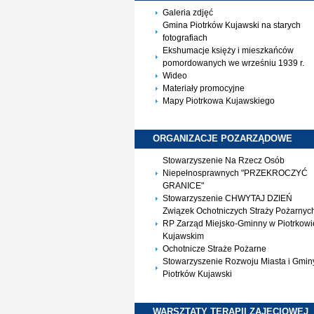
Galeria zdjęć
Gmina Piotrków Kujawski na starych
fotografiach
Ekshumacje księży i mieszkańców
pomordowanych we wrześniu 1939 r.
Wideo
Materiały promocyjne
Mapy Piotrkowa Kujawskiego
ORGANIZACJE
POZARZĄDOWE
Stowarzyszenie Na Rzecz Osób
Niepełnosprawnych "PRZEKROCZYĆ
GRANICE"
Stowarzyszenie CHWYTAJ DZIEŃ
Związek Ochotniczych Straży Pożarnyc
RP Zarząd Miejsko-Gminny w Piotrkowi
Kujawskim
Ochotnicze Straże Pożarne
Stowarzyszenie Rozwoju Miasta i Gmin
Piotrków Kujawski
WARSZTATY TERAPII
ZAJĘCIOWEJ