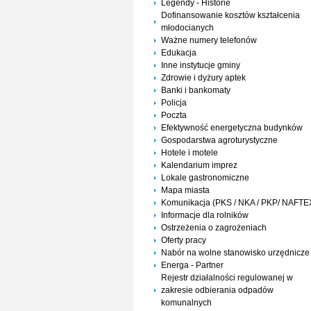
Legendy - Historie
Dofinansowanie kosztów kształcenia
młodocianych
Ważne numery telefonów
Edukacja
Inne instytucje gminy
Zdrowie i dyżury aptek
Banki i bankomaty
Policja
Poczta
Efektywność energetyczna budynków
Gospodarstwa agroturystyczne
Hotele i motele
Kalendarium imprez
Lokale gastronomiczne
Mapa miasta
Komunikacja (PKS / NKA / PKP/ NAFTE
Informacje dla rolników
Ostrzeżenia o zagrożeniach
Oferty pracy
Nabór na wolne stanowisko urzędnicze
Energa - Partner
Rejestr działalności regulowanej w
zakresie odbierania odpadów
komunalnych