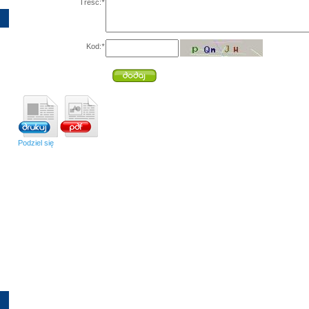
Treść:
*
Kod:
*
Podziel się