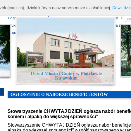
K
ierownictwo
D
ane teleadresowe
K
onta bankowe
N
asze osiagnięcia
R
zek (cookies), dzięki którym nasz serwis może działać lepiej.
Dowiedz s
P
rojekty europejskie
F
undusz Dróg Samorządowych
R
ządowy Fundusz Ro
G
ospodarka nieruchomościami
E
cho Piotrkowa - Informator Lokalny
D
ział
D
ruki do pobrania
N
agrania Obrad Sesji Rady Miejskiej
E
widencja zbiorów
Mapa serwisu
Urząd Miasta i Gminy w Piotrkowie
Kujawskim
-
OGŁOSZENIE O NABORZE BENEFICJENTÓW
Stowarzyszenie CHWYTAJ DZIEŃ ogłasza nabór benefic
koniem i alpaką do większej sprawności”
Stowarzyszenie CHWYTAJ DZIEŃ ogłasza nabór beneficjent
alpaką do większej sprawności” współfinansowanego w r