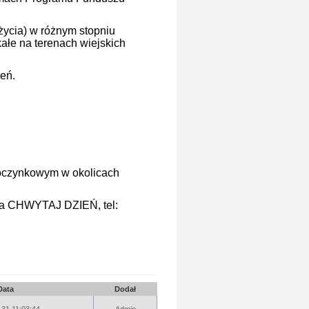
życia) w różnym stopniu
ałe na terenach wiejskich
zeń.
oczynkowym w okolicach
nia CHWYTAJ DZIEŃ, tel:
Data
Dodał