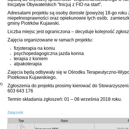
Inicjatyw Obywatelskich “Inicjuj z FIO na start”.
Adresatami projektu są osoby dorosłe (powyżej 18-go roku 
niepełnosprawności oraz opiekunowie tych osób, zamieszk
gminy Piotrków Kujawski.
Liczba miejsc jest ograniczona – decyduje kolejność zgłos
Zajęcia organizowane w ramach projektu:
fizjoterapia na koniu
psychopedagogiczna jazda konna
terapia z koniem
alpakoterapia
Zajęcia będą odbywały się w Ośrodku Terapeutyczno-Wyp
Piotrkowa Kujawskiego.
X)
Zgłoszenia do projektu prosimy kierować do Stowarzysze
603 643 176
Termin składania zgłoszeń: 01 – 08 września 2018 roku.
Załączniki
Typ
Opis