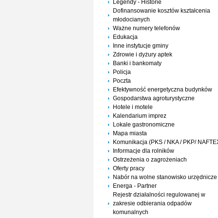
Legendy - Historie
Dofinansowanie kosztów kształcenia
młodocianych
Ważne numery telefonów
Edukacja
Inne instytucje gminy
Zdrowie i dyżury aptek
Banki i bankomaty
Policja
Poczta
Efektywność energetyczna budynków
Gospodarstwa agroturystyczne
Hotele i motele
Kalendarium imprez
Lokale gastronomiczne
Mapa miasta
Komunikacja (PKS / NKA / PKP/ NAFTE
Informacje dla rolników
Ostrzeżenia o zagrożeniach
Oferty pracy
Nabór na wolne stanowisko urzędnicze
Energa - Partner
Rejestr działalności regulowanej w
zakresie odbierania odpadów
komunalnych