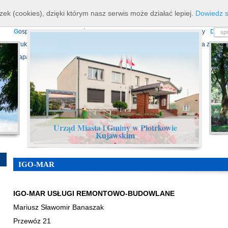
K
ierownictwo
D
ane teleadresowe
K
onta bankowe
N
asze osiagnięcia
R
zek (cookies), dzięki którym nasz serwis może działać lepiej.
Dowiedz s
P
rojekty europejskie
F
undusz Dróg Samorządowych
R
ządowy Fundusz Ro
G
ospodarka nieruchomościami
E
cho Piotrkowa - Informator Lokalny
D
ział
D
ruki do pobrania
N
agrania Obrad Sesji Rady Miejskiej
E
widencja zbiorów
Mapa serwisu
Urząd Miasta i Gminy w Piotrkowie
Kujawskim
-
IGO-MAR
IGO-MAR USŁUGI REMONTOWO-BUDOWLANE
Mariusz Sławomir Banaszak
Przewóz 21