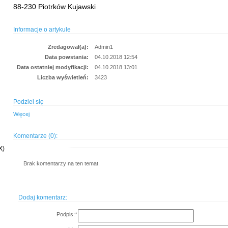
88-230 Piotrków Kujawski
Informacje o artykule
Zredagował(a):
Admin1
Data powstania:
04.10.2018 12:54
Data ostatniej modyfikacji:
04.10.2018 13:01
Liczba wyświetleń:
3423
Podziel się
Więcej
Komentarze (0):
X)
Brak komentarzy na ten temat.
Dodaj komentarz:
Podpis:
*