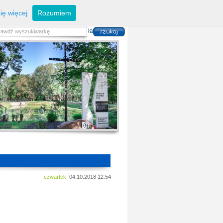
eferaty
Z
arządzanie kryzysowe
I
nwestycje
ię więcej
Rozumiem
zwoju Dróg
P
lan zagospodarowania
alność gospodarcza
P
odatki i opłaty lokalne
 i usług danych przestrzennych
czwartek,
04.10.2018 12:54