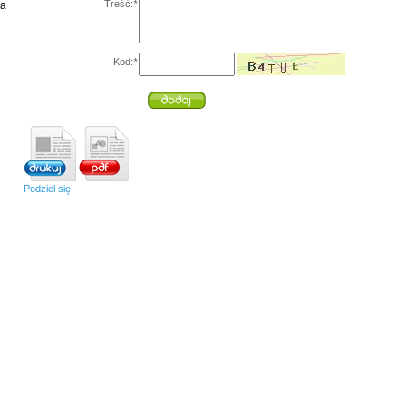
Treść:
*
ia
Kod:
*
Podziel się