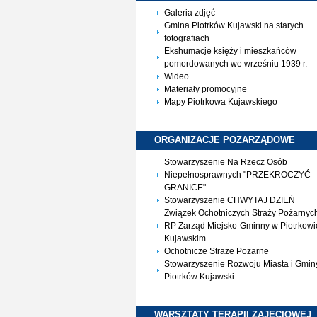
Galeria zdjęć
Gmina Piotrków Kujawski na starych
fotografiach
Ekshumacje księży i mieszkańców
pomordowanych we wrześniu 1939 r.
Wideo
Materiały promocyjne
Mapy Piotrkowa Kujawskiego
ORGANIZACJE
POZARZĄDOWE
Stowarzyszenie Na Rzecz Osób
Niepełnosprawnych "PRZEKROCZYĆ
GRANICE"
Stowarzyszenie CHWYTAJ DZIEŃ
Związek Ochotniczych Straży Pożarnyc
RP Zarząd Miejsko-Gminny w Piotrkowi
Kujawskim
Ochotnicze Straże Pożarne
Stowarzyszenie Rozwoju Miasta i Gmin
Piotrków Kujawski
WARSZTATY TERAPII
ZAJĘCIOWEJ