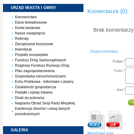
URZĄD MIASTA I
GMINY
Komentarze (0):
Kierownictwo
Dane teleadresowe
Konta bankowe
Brak komentarzy 
Nasze osiagnięcia
Referaty
Zarządzanie kryzysowe
Inwestycje
Dodaj komentarz:
Projekty europejskie
Fundusz Dróg Samorządowych
Podpis:
*
Rządowy Fundusz Rozwoju Dróg
Treść:
*
Plan zagospodarowania
Gospodarka nieruchomościami
Echo Piotrkowa - Informator Lokalny
Działalność gospodarcza
Kod:
*
Podatki i opłaty lokalne
Druki do pobrania
Nagrania Obrad Sesji Rady Miejskiej
Ewidencja zbiorów i usług danych
przestrzennych
GALERIA
Podziel się