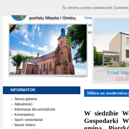
K
ierownictwo
D
ane telead
Ta strona używa ciasteczek (cookies)
P
rojekty europejskie
F
undu
G
ospodarka nieruchomości
D
ruki do pobrania
N
agrani
Mapa serwisu
Urząd Mias
INFORMATOR
Milion na modernizac
Strona główna
Aktualności
Informacje dla uchodźców
W siedzibie W
Koronawirus
Gospodarki W
Sport i wolontariat
Nasze śmieci
gminą Piotr