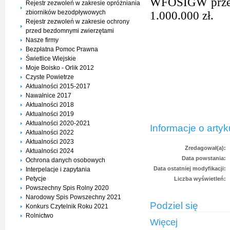
WFOŚIGW przekaz
Rejestr zezwoleń w zakresie opróżniania
zbiorników bezodpływowych
1.000.000 zł.
Rejestr zezwoleń w zakresie ochrony
przed bezdomnymi zwierzętami
Nasze firmy
Bezpłatna Pomoc Prawna
Świetlice Wiejskie
Moje Boisko - Orlik 2012
Czyste Powietrze
Aktualności 2015-2017
Nawałnice 2017
Aktualności 2018
Aktualności 2019
Aktualności 2020-2021
Informacje o artyk
Aktualności 2022
Aktualności 2023
Zredagował(a):
Aktualności 2024
Data powstania:
Ochrona danych osobowych
Data ostatniej modyfikacji:
Interpelacje i zapytania
Petycje
Liczba wyświetleń:
Powszechny Spis Rolny 2020
Narodowy Spis Powszechny 2021
Podziel się
Konkurs Czytelnik Roku 2021
Rolnictwo
Więcej