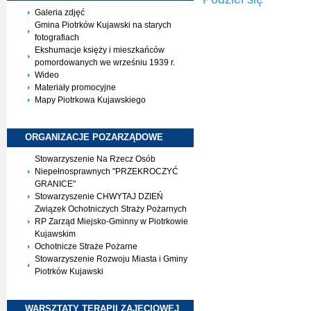
Galeria zdjęć
Gmina Piotrków Kujawski na starych
fotografiach
Ekshumacje księży i mieszkańców
pomordowanych we wrześniu 1939 r.
Wideo
Materiały promocyjne
Mapy Piotrkowa Kujawskiego
ORGANIZACJE
POZARZĄDOWE
Stowarzyszenie Na Rzecz Osób
Niepełnosprawnych "PRZEKROCZYĆ
GRANICE"
Stowarzyszenie CHWYTAJ DZIEŃ
Związek Ochotniczych Straży Pożarnych
RP Zarząd Miejsko-Gminny w Piotrkowie
Kujawskim
Ochotnicze Straże Pożarne
Stowarzyszenie Rozwoju Miasta i Gminy
Piotrków Kujawski
WARSZTATY TERAPII
ZAJĘCIOWEJ