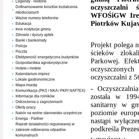
Legendy - Historie
oczyszczalni
Dofinansowanie kosztów kształcenia
młodocianych
WFOŚiGW Iren
Ważne numery telefonów
Piotrków Kuja
Edukacja
Inne instytucje gminy
Zdrowie i dyżury aptek
Banki i bankomaty
Projekt polega n
Policja
ścieków zloka
Poczta
Efektywność energetyczna budynków
Parkowej. Efek
Gospodarstwa agroturystyczne
oczyszczonyc
Hotele i motele
Kalendarium imprez
oczyszczalni z
Lokale gastronomiczne
Mapa miasta
- Oczyszczaln
Komunikacja (PKS / NKA / PKP/ NAFTEX)
została w 199
Informacje dla rolników
Ostrzeżenia o zagrożeniach
sanitarny w gm
Oferty pracy
poziomie europe
Nabór na wolne stanowisko urzędnicze
Energa - Partner
nastąpi wyłącz
Rejestr działalności regulowanej w
podkreśla Preze
zakresie odbierania odpadów
komunalnych