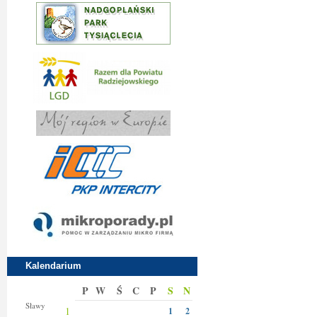
Kalendarium
P
W
Ś
C
P
S
N
Jakuba
Sławy
1
1
2