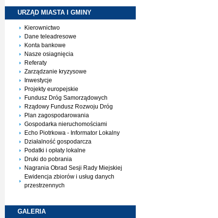
URZĄD MIASTA I
GMINY
Kierownictwo
Dane teleadresowe
Konta bankowe
Nasze osiagnięcia
Referaty
Zarządzanie kryzysowe
Inwestycje
Projekty europejskie
Fundusz Dróg Samorządowych
Rządowy Fundusz Rozwoju Dróg
Plan zagospodarowania
Gospodarka nieruchomościami
Echo Piotrkowa - Informator Lokalny
Działalność gospodarcza
Podatki i opłaty lokalne
Druki do pobrania
Nagrania Obrad Sesji Rady Miejskiej
Ewidencja zbiorów i usług danych
przestrzennych
GALERIA