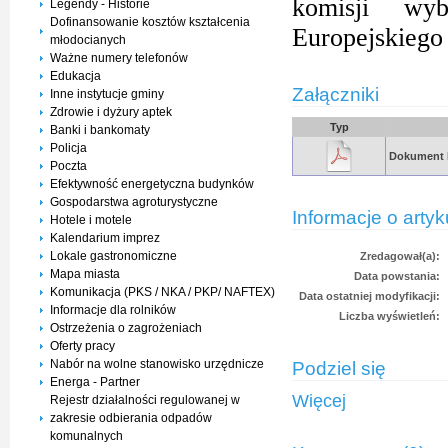
komisji wy
Legendy - Historie
Dofinansowanie kosztów kształcenia
Europejskiego
młodocianych
Ważne numery telefonów
Edukacja
Załączniki
Inne instytucje gminy
Zdrowie i dyżury aptek
Typ
Banki i bankomaty
Policja
Dokument
Poczta
Efektywność energetyczna budynków
Gospodarstwa agroturystyczne
Informacje o artyk
Hotele i motele
Kalendarium imprez
Lokale gastronomiczne
Zredagował(a):
Mapa miasta
Data powstania:
Komunikacja (PKS / NKA / PKP/ NAFTEX)
Data ostatniej modyfikacji:
Informacje dla rolników
Liczba wyświetleń:
Ostrzeżenia o zagrożeniach
Oferty pracy
Nabór na wolne stanowisko urzędnicze
Podziel się
Energa - Partner
Więcej
Rejestr działalności regulowanej w
zakresie odbierania odpadów
komunalnych