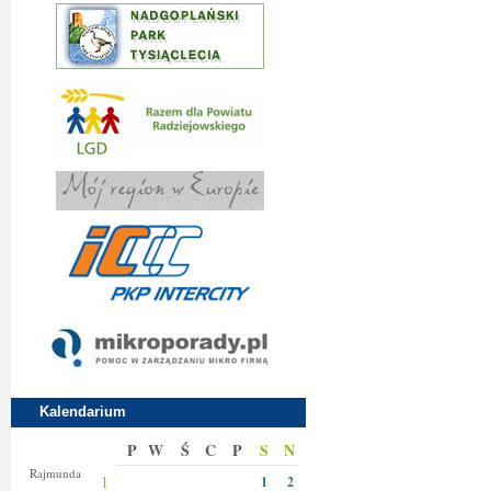
Kalendarium
P
W
Ś
C
P
S
N
Izy
Rajmunda
1
1
2