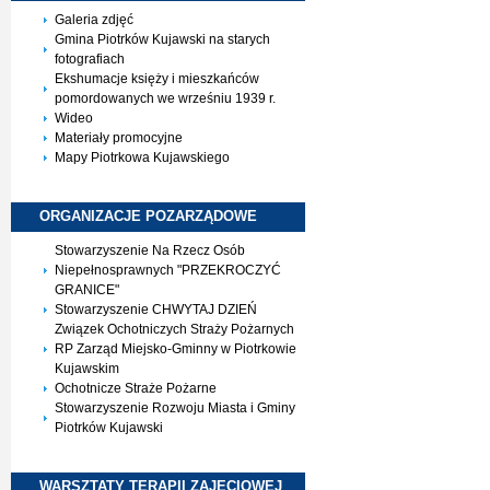
Galeria zdjęć
Gmina Piotrków Kujawski na starych
fotografiach
Ekshumacje księży i mieszkańców
pomordowanych we wrześniu 1939 r.
Wideo
Materiały promocyjne
Mapy Piotrkowa Kujawskiego
ORGANIZACJE
POZARZĄDOWE
Stowarzyszenie Na Rzecz Osób
Niepełnosprawnych "PRZEKROCZYĆ
GRANICE"
Stowarzyszenie CHWYTAJ DZIEŃ
Związek Ochotniczych Straży Pożarnych
RP Zarząd Miejsko-Gminny w Piotrkowie
Kujawskim
Ochotnicze Straże Pożarne
Stowarzyszenie Rozwoju Miasta i Gminy
Piotrków Kujawski
WARSZTATY TERAPII
ZAJĘCIOWEJ