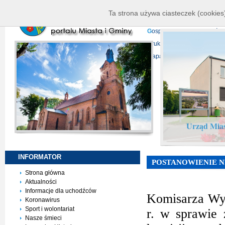
K
ierownictwo
D
ane telead
Ta strona używa ciasteczek (cookies)
P
rojekty europejskie
F
undu
G
ospodarka nieruchomości
D
ruki do pobrania
N
agrani
Mapa serwisu
Urząd Mias
INFORMATOR
POSTANOWIENIE NR
Strona główna
Aktualności
Informacje dla uchodźców
Komisarza Wy
Koronawirus
Sport i wolontariat
r. w sprawie
Nasze śmieci