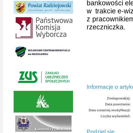
bankowości el
w trakcie e-wi
z pracownikie
rzeczniczka.
Informacje o artyk
Zredagował(a):
Data powstania:
Data ostatniej modyfikacji:
Liczba wyświetleń:
Podziel się