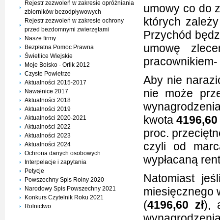
Rejestr zezwoleń w zakresie opróżniania
umowy co do za
zbiorników bezodpływowych
których zależy
Rejestr zezwoleń w zakresie ochrony
przed bezdomnymi zwierzętami
Przychód będzi
Nasze firmy
umowę zlecen
Bezpłatna Pomoc Prawna
Świetlice Wiejskie
pracownikiem- 
Moje Boisko - Orlik 2012
Czyste Powietrze
Aby nie narazi
Aktualności 2015-2017
nie może prze
Nawałnice 2017
Aktualności 2018
wynagrodzenia
Aktualności 2019
kwota
4196,60
Aktualności 2020-2021
Aktualności 2022
proc. przecięt
Aktualności 2023
czyli od mar
Aktualności 2024
Ochrona danych osobowych
wypłacaną rent
Interpelacje i zapytania
Petycje
Natomiast jeś
Powszechny Spis Rolny 2020
Narodowy Spis Powszechny 2021
miesięcznego 
Konkurs Czytelnik Roku 2021
(
4196,60 zł
),
Rolnictwo
wynagrodzeni