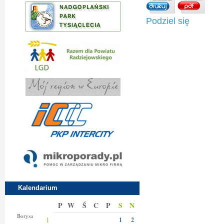
Podziel się
Kalendarium
P
W
Ś
C
P
S
N
Bianki
Borysa
1
1
2