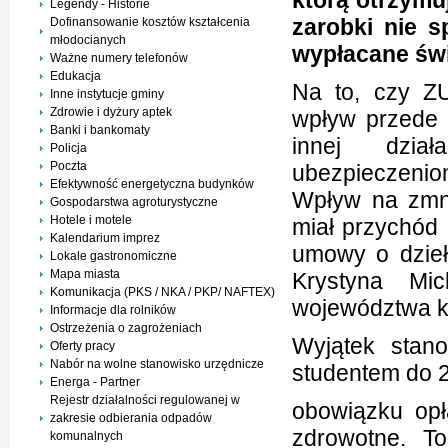
którą otrzymu
Legendy - Historie
zarobki nie 
Dofinansowanie kosztów kształcenia
młodocianych
wypłacane świ
Ważne numery telefonów
Edukacja
Na to, czy ZU
Inne instytucje gminy
Zdrowie i dyżury aptek
wpływ przede 
Banki i bankomaty
innej dział
Policja
Poczta
ubezpieczenio
Efektywność energetyczna budynków
Wpływ na zmni
Gospodarstwa agroturystyczne
Hotele i motele
miał przychód
Kalendarium imprez
umowy o dzieł
Lokale gastronomiczne
Mapa miasta
Krystyna Mic
Komunikacja (PKS / NKA / PKP/ NAFTEX)
województwa k
Informacje dla rolników
Ostrzeżenia o zagrożeniach
Wyjątek stan
Oferty pracy
Nabór na wolne stanowisko urzędnicze
studentem do 26
Energa - Partner
Rejestr działalności regulowanej w
obowiązku opł
zakresie odbierania odpadów
zdrowotne. T
komunalnych