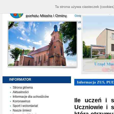
K
ierownictwo
D
ane telead
Ta strona używa ciasteczek (cookies)
P
rojekty europejskie
F
undu
G
ospodarka nieruchomości
D
ruki do pobrania
N
agrani
Mapa serwisu
Urząd Mias
INFORMATOR
Informacja ZUS, PU
Strona główna
Aktualności
Informacje dla uchodźców
Ile uczeń i 
Koronawirus
Uczniowie i 
Sport i wolontariat
Nasze śmieci