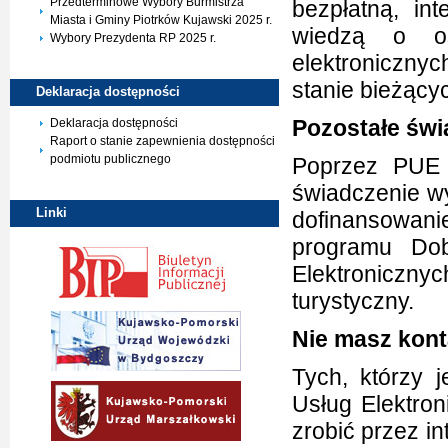
Przedterminowe Wybory Burmistrza
bezpłatną, in
Miasta i Gminy Piotrków Kujawski 2025 r.
wiedzą o os
Wybory Prezydenta RP 2025 r.
elektronicznyc
stanie bieżący
Deklaracja
dostępności
Pozostałe świ
Deklaracja dostępności
Raport o stanie zapewnienia dostępności
podmiotu publicznego
Poprzez PUE 
świadczenie w
Linki
dofinansowanie
programu Dob
Elektronicznyc
turystyczny.
Nie masz kont
Tych, którzy 
Usług Elektro
zrobić przez i