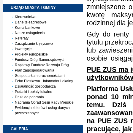
zmniejszone o
URZĄD MIASTA I
GMINY
kwotę maksym
Kierownictwo
rodzinnej dla 
Dane teleadresowe
Konta bankowe
Gdy do renty 
Nasze osiagnięcia
Referaty
tytułu przekro
Zarządzanie kryzysowe
lub zawieszeni
Inwestycje
Projekty europejskie
osobie osiąga
Fundusz Dróg Samorządowych
Rządowy Fundusz Rozwoju Dróg
PUE ZUS ma ju
Plan zagospodarowania
Gospodarka nieruchomościami
użytkowników
Echo Piotrkowa - Informator Lokalny
Działalność gospodarcza
Platforma Usł
Podatki i opłaty lokalne
ponad 10 mln
Druki do pobrania
Nagrania Obrad Sesji Rady Miejskiej
temu. Dziś 
Ewidencja zbiorów i usług danych
zaawansowany
przestrzennych
na PUE ZUS m
pracujące, jak
GALERIA