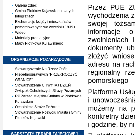
Galeria zdjęć
Przez PUE ZU
Gmina Piotrków Kujawski na starych
wychodzenia z
fotografiach
Ekshumacje księży i mieszkańców
swojej tożsa
pomordowanych we wrześniu 1939 r.
informacje o
Wideo
Materiały promocyjne
zwolnieniach 
Mapy Piotrkowa Kujawskiego
dokumenty ub
złożyć wnios
ORGANIZACJE
POZARZĄDOWE
adresu na rac
Stowarzyszenie Na Rzecz Osób
regionalny r
Niepełnosprawnych "PRZEKROCZYĆ
pomorskiego
GRANICE"
Stowarzyszenie CHWYTAJ DZIEŃ
Platforma Usłu
Związek Ochotniczych Straży Pożarnych
RP Zarząd Miejsko-Gminny w Piotrkowie
i unowocześnia
Kujawskim
możemy na pr
Ochotnicze Straże Pożarne
Stowarzyszenie Rozwoju Miasta i Gminy
konkretny dzie
Piotrków Kujawski
i godzinę, by n
WARSZTATY TERAPII
ZAJĘCIOWEJ