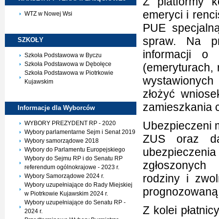
Z platformy 
emeryci i renc
WTZ w Nowej Wsi
PUE specjalną 
spraw. Na pr
SZKOŁY
informacji o
Szkoła Podstawowa w Byczu
Szkoła Podstawowa w Dębołęce
(emeryturach, 
Szkoła Podstawowa w Piotrkowie
wystawionych
Kujawskim
złożyć wniose
zamieszkania 
Informacje dla
Wyborców
Ubezpieczeni 
WYBORY PREZYDENT RP - 2020
Wybory parlamentarne Sejm i Senat 2019
ZUS oraz da
Wybory samorządowe 2018
ubezpieczenia
Wybory do Parlamentu Europejskiego
Wybory do Sejmu RP i do Senatu RP
zgłoszonych 
referendum ogólnokrajowe - 2023 r.
rodziny i zwo
Wybory Samorządowe 2024 r.
Wybory uzupełniające do Rady Miejskiej
prognozowaną 
w Piotrkowie Kujawskim 2024 r.
Wybory uzupełniające do Senatu RP -
Z kolei płatni
2024 r.