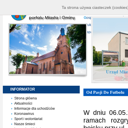
K
ierownictwo
D
ane telead
Ta strona używa ciasteczek (cookies)
P
rojekty europejskie
F
undu
G
ospodarka nieruchomości
D
ruki do pobrania
N
agrani
Mapa serwisu
Urząd Mias
INFORMATOR
Od Pasji Do Futbolu
Strona główna
Aktualności
Informacje dla uchodźców
W dniu 06.05.
Koronawirus
ramach rozgr
Sport i wolontariat
Nasze śmieci