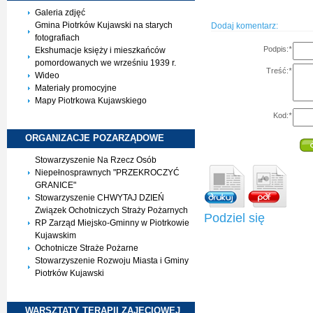
Galeria zdjęć
Gmina Piotrków Kujawski na starych
Dodaj komentarz:
fotografiach
Podpis:
*
Ekshumacje księży i mieszkańców
pomordowanych we wrześniu 1939 r.
Treść:
*
Wideo
Materiały promocyjne
Mapy Piotrkowa Kujawskiego
Kod:
*
ORGANIZACJE
POZARZĄDOWE
Stowarzyszenie Na Rzecz Osób
Niepełnosprawnych "PRZEKROCZYĆ
GRANICE"
Stowarzyszenie CHWYTAJ DZIEŃ
Związek Ochotniczych Straży Pożarnych
Podziel się
RP Zarząd Miejsko-Gminny w Piotrkowie
Kujawskim
Ochotnicze Straże Pożarne
Stowarzyszenie Rozwoju Miasta i Gminy
Piotrków Kujawski
WARSZTATY TERAPII
ZAJĘCIOWEJ