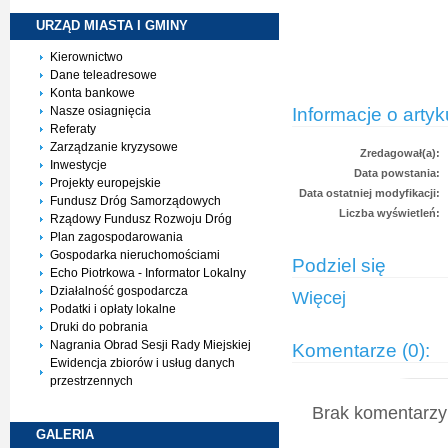
URZĄD MIASTA I
GMINY
Kierownictwo
Dane teleadresowe
Konta bankowe
Informacje o artyk
Nasze osiagnięcia
Referaty
Zarządzanie kryzysowe
Zredagował(a):
Inwestycje
Data powstania:
Projekty europejskie
Data ostatniej modyfikacji:
Fundusz Dróg Samorządowych
Liczba wyświetleń:
Rządowy Fundusz Rozwoju Dróg
Plan zagospodarowania
Gospodarka nieruchomościami
Podziel się
Echo Piotrkowa - Informator Lokalny
Działalność gospodarcza
Więcej
Podatki i opłaty lokalne
Druki do pobrania
Nagrania Obrad Sesji Rady Miejskiej
Komentarze (0):
Ewidencja zbiorów i usług danych
przestrzennych
Brak komentarzy 
GALERIA