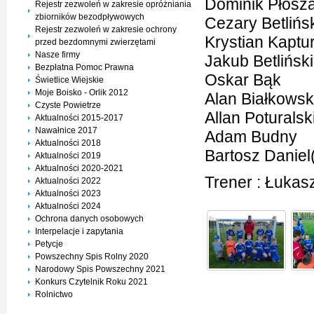
Dominik Płosza
Rejestr zezwoleń w zakresie opróżniania
zbiorników bezodpływowych
Cezary Betlińs
Rejestr zezwoleń w zakresie ochrony
Krystian Kaptur
przed bezdomnymi zwierzętami
Nasze firmy
Jakub Betliński
Bezpłatna Pomoc Prawna
Oskar Bąk
Świetlice Wiejskie
Moje Boisko - Orlik 2012
Alan Białkowsk
Czyste Powietrze
Allan Poturalsk
Aktualności 2015-2017
Nawałnice 2017
Adam Budny
Aktualności 2018
Bartosz Daniel
Aktualności 2019
Aktualności 2020-2021
Trener : Łuka
Aktualności 2022
Aktualności 2023
Aktualności 2024
Ochrona danych osobowych
Interpelacje i zapytania
Petycje
Powszechny Spis Rolny 2020
Narodowy Spis Powszechny 2021
Konkurs Czytelnik Roku 2021
Rolnictwo