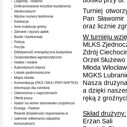
boisku przy ul. 
Legendy - Historie
Dofinansowanie kosztów kształcenia
Turniej otworz
młodocianych
Ważne numery telefonów
Pan Sławomir 
Edukacja
oraz licznie z
Inne instytucje gminy
Zdrowie i dyżury aptek
W turnieju wzię
Banki i bankomaty
Policja
MLKS Zjednocz
Poczta
Zdrój Ciechoci
Efektywność energetyczna budynków
Gospodarstwa agroturystyczne
Orzeł Służewo
Hotele i motele
Młoda Włocław
Kalendarium imprez
Lokale gastronomiczne
MGKS Lubrani
Mapa miasta
Nasza drużyna 
Komunikacja (PKS / NKA / PKP/ NAFTEX)
Informacje dla rolników
a dzięki nasze
Ostrzeżenia o zagrożeniach
ręką z groźnych
Oferty pracy
Nabór na wolne stanowisko urzędnicze
Energa - Partner
Skład drużyny:
Rejestr działalności regulowanej w
zakresie odbierania odpadów
Erżan Sali
komunalnych