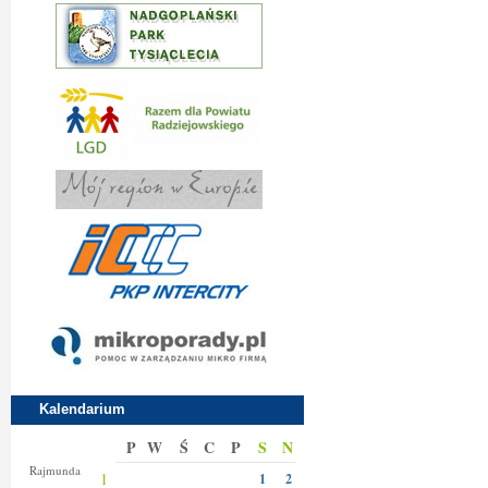
Kalendarium
P
W
Ś
C
P
S
N
Izy
Rajmunda
1
1
2