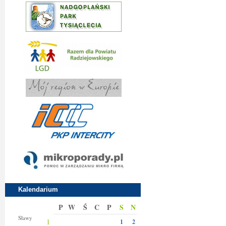
Kalendarium
P
W
Ś
C
P
S
N
Jakuba
Sławy
1
1
2