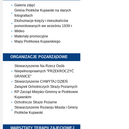
Galeria zdjęć
Gmina Piotrków Kujawski na starych
fotografiach
Ekshumacje księży i mieszkańców
pomordowanych we wrześniu 1939 r.
Wideo
Materiały promocyjne
Mapy Piotrkowa Kujawskiego
ORGANIZACJE
POZARZĄDOWE
Stowarzyszenie Na Rzecz Osób
Niepełnosprawnych "PRZEKROCZYĆ
GRANICE"
Stowarzyszenie CHWYTAJ DZIEŃ
Związek Ochotniczych Straży Pożarnych
RP Zarząd Miejsko-Gminny w Piotrkowie
Kujawskim
Ochotnicze Straże Pożarne
Stowarzyszenie Rozwoju Miasta i Gminy
Piotrków Kujawski
WARSZTATY TERAPII
ZAJĘCIOWEJ