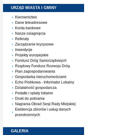
URZĄD MIASTA I
GMINY
Kierownictwo
Dane teleadresowe
Konta bankowe
Nasze osiagnięcia
Referaty
Zarządzanie kryzysowe
Inwestycje
Projekty europejskie
Fundusz Dróg Samorządowych
Rządowy Fundusz Rozwoju Dróg
Plan zagospodarowania
Gospodarka nieruchomościami
Echo Piotrkowa - Informator Lokalny
Działalność gospodarcza
Podatki i opłaty lokalne
Druki do pobrania
Nagrania Obrad Sesji Rady Miejskiej
Ewidencja zbiorów i usług danych
przestrzennych
GALERIA