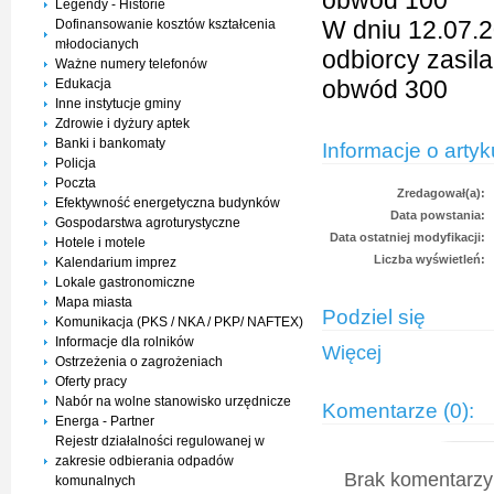
obwód 100
Legendy - Historie
W dniu 12.07.2
Dofinansowanie kosztów kształcenia
młodocianych
odbiorcy zasil
Ważne numery telefonów
obwód 300
Edukacja
Inne instytucje gminy
Zdrowie i dyżury aptek
Banki i bankomaty
Informacje o artyk
Policja
Poczta
Zredagował(a):
Efektywność energetyczna budynków
Data powstania:
Gospodarstwa agroturystyczne
Data ostatniej modyfikacji:
Hotele i motele
Liczba wyświetleń:
Kalendarium imprez
Lokale gastronomiczne
Mapa miasta
Podziel się
Komunikacja (PKS / NKA / PKP/ NAFTEX)
Informacje dla rolników
Więcej
Ostrzeżenia o zagrożeniach
Oferty pracy
Nabór na wolne stanowisko urzędnicze
Komentarze (0):
Energa - Partner
Rejestr działalności regulowanej w
zakresie odbierania odpadów
Brak komentarzy 
komunalnych