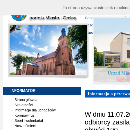
K
ierownictwo
D
ane telead
Ta strona używa ciasteczek (cookies)
P
rojekty europejskie
F
undu
G
ospodarka nieruchomości
D
ruki do pobrania
N
agrani
Mapa serwisu
Urząd Mias
INFORMATOR
Informacja o przerwac
Strona główna
Aktualności
Informacje dla uchodźców
W dniu 11.07.2
Koronawirus
odbiorcy zasil
Sport i wolontariat
Nasze śmieci