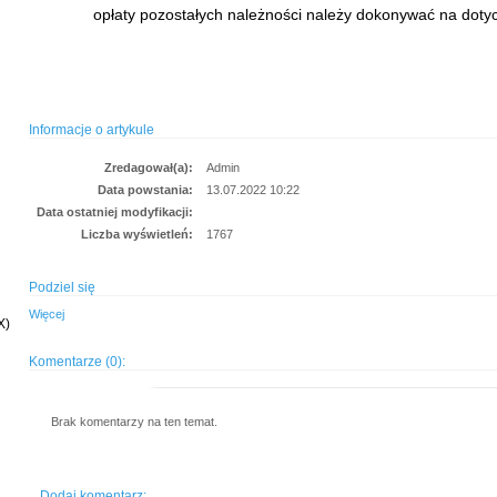
opłaty pozostałych należności należy dokonywać na dot
Informacje o artykule
Zredagował(a):
Admin
Data powstania:
13.07.2022 10:22
Data ostatniej modyfikacji:
Liczba wyświetleń:
1767
Podziel się
Więcej
X)
Komentarze (0):
Brak komentarzy na ten temat.
Dodaj komentarz: