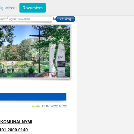
eferaty
Z
arządzanie kryzysowe
I
nwestycje
ię więcej
Rozumiem
zwoju Dróg
P
lan zagospodarowania
alność gospodarcza
P
odatki i opłaty lokalne
 i usług danych przestrzennych
środa,
13.07.2022 10:22
 KOMUNALNYMI
101 2000 0140