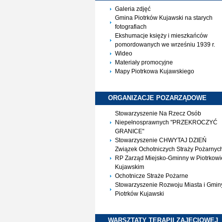
Galeria zdjęć
Gmina Piotrków Kujawski na starych
fotografiach
Ekshumacje księży i mieszkańców
pomordowanych we wrześniu 1939 r.
Wideo
Materiały promocyjne
Mapy Piotrkowa Kujawskiego
ORGANIZACJE
POZARZĄDOWE
Stowarzyszenie Na Rzecz Osób
Niepełnosprawnych "PRZEKROCZYĆ
GRANICE"
Stowarzyszenie CHWYTAJ DZIEŃ
Związek Ochotniczych Straży Pożarnyc
RP Zarząd Miejsko-Gminny w Piotrkowi
Kujawskim
Ochotnicze Straże Pożarne
Stowarzyszenie Rozwoju Miasta i Gmin
Piotrków Kujawski
WARSZTATY TERAPII
ZAJĘCIOWEJ