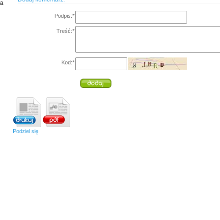
ia
Podpis:
*
Treść:
*
Kod:
*
Podziel się