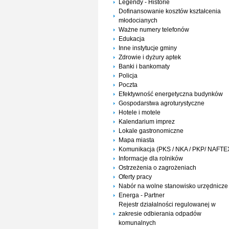
Legendy - Historie
Dofinansowanie kosztów kształcenia
młodocianych
Ważne numery telefonów
Edukacja
Inne instytucje gminy
Zdrowie i dyżury aptek
Banki i bankomaty
Policja
Poczta
Efektywność energetyczna budynków
Gospodarstwa agroturystyczne
Hotele i motele
Kalendarium imprez
Lokale gastronomiczne
Mapa miasta
Komunikacja (PKS / NKA / PKP/ NAFTE
Informacje dla rolników
Ostrzeżenia o zagrożeniach
Oferty pracy
Nabór na wolne stanowisko urzędnicze
Energa - Partner
Rejestr działalności regulowanej w
zakresie odbierania odpadów
komunalnych