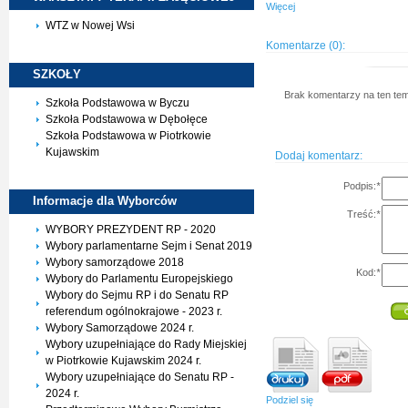
Więcej
WTZ w Nowej Wsi
Komentarze (0):
SZKOŁY
Brak komentarzy na ten tem
Szkoła Podstawowa w Byczu
Szkoła Podstawowa w Dębołęce
Szkoła Podstawowa w Piotrkowie
Kujawskim
Dodaj komentarz:
Podpis:
*
Informacje dla
Wyborców
Treść:
*
WYBORY PREZYDENT RP - 2020
Wybory parlamentarne Sejm i Senat 2019
Wybory samorządowe 2018
Kod:
*
Wybory do Parlamentu Europejskiego
Wybory do Sejmu RP i do Senatu RP
referendum ogólnokrajowe - 2023 r.
Wybory Samorządowe 2024 r.
Wybory uzupełniające do Rady Miejskiej
w Piotrkowie Kujawskim 2024 r.
Wybory uzupełniające do Senatu RP -
2024 r.
Podziel się