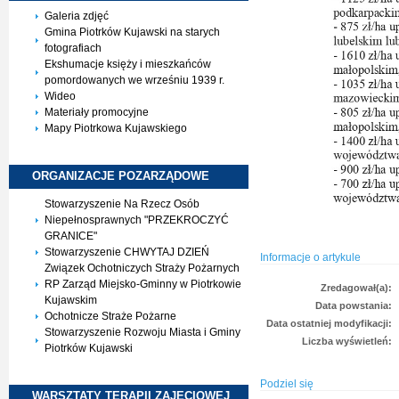
Galeria zdjęć
Gmina Piotrków Kujawski na starych
fotografiach
Ekshumacje księży i mieszkańców
pomordowanych we wrześniu 1939 r.
Wideo
Materiały promocyjne
Mapy Piotrkowa Kujawskiego
ORGANIZACJE
POZARZĄDOWE
Stowarzyszenie Na Rzecz Osób
Niepełnosprawnych "PRZEKROCZYĆ
GRANICE"
Stowarzyszenie CHWYTAJ DZIEŃ
Informacje o artykule
Związek Ochotniczych Straży Pożarnych
RP Zarząd Miejsko-Gminny w Piotrkowie
Zredagował(a):
Kujawskim
Data powstania:
Ochotnicze Straże Pożarne
Data ostatniej modyfikacji:
Stowarzyszenie Rozwoju Miasta i Gminy
Liczba wyświetleń:
Piotrków Kujawski
Podziel się
WARSZTATY TERAPII
ZAJĘCIOWEJ