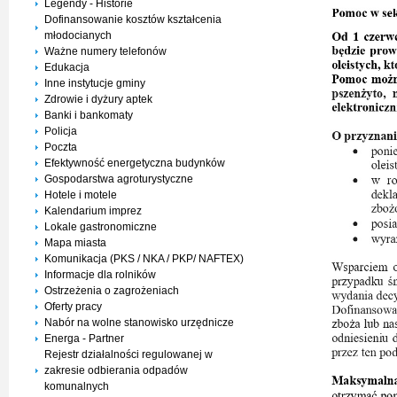
Legendy - Historie
Dofinansowanie kosztów kształcenia
młodocianych
Ważne numery telefonów
Edukacja
Inne instytucje gminy
Zdrowie i dyżury aptek
Banki i bankomaty
Policja
Poczta
Efektywność energetyczna budynków
Gospodarstwa agroturystyczne
Hotele i motele
Kalendarium imprez
Lokale gastronomiczne
Mapa miasta
Komunikacja (PKS / NKA / PKP/ NAFTEX)
Informacje dla rolników
Ostrzeżenia o zagrożeniach
Oferty pracy
Nabór na wolne stanowisko urzędnicze
Energa - Partner
Rejestr działalności regulowanej w
zakresie odbierania odpadów
komunalnych