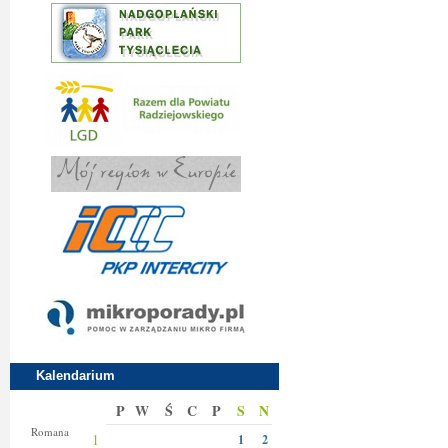
Kalendarium
P
W
Ś
C
P
S
N
Klary
Romana
1
1
2