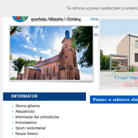
K
ierownictwo
D
ane telead
Ta strona używa ciasteczek (cookies)
P
rojekty europejskie
F
undu
G
ospodarka nieruchomości
D
ruki do pobrania
N
agrani
Mapa serwisu
Urząd Mias
INFORMATOR
Pomoc w sektorze zbóż
Strona główna
Aktualności
Informacje dla uchodźców
Koronawirus
Sport i wolontariat
Nasze śmieci