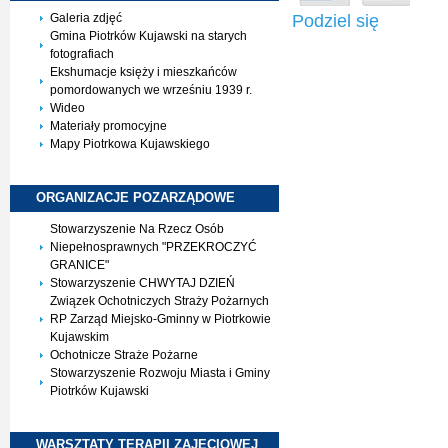
Podziel się
Galeria zdjęć
Gmina Piotrków Kujawski na starych
fotografiach
Ekshumacje księży i mieszkańców
pomordowanych we wrześniu 1939 r.
Wideo
Materiały promocyjne
Mapy Piotrkowa Kujawskiego
ORGANIZACJE
POZARZĄDOWE
Stowarzyszenie Na Rzecz Osób
Niepełnosprawnych "PRZEKROCZYĆ
GRANICE"
Stowarzyszenie CHWYTAJ DZIEŃ
Związek Ochotniczych Straży Pożarnych
RP Zarząd Miejsko-Gminny w Piotrkowie
Kujawskim
Ochotnicze Straże Pożarne
Stowarzyszenie Rozwoju Miasta i Gminy
Piotrków Kujawski
WARSZTATY TERAPII
ZAJĘCIOWEJ