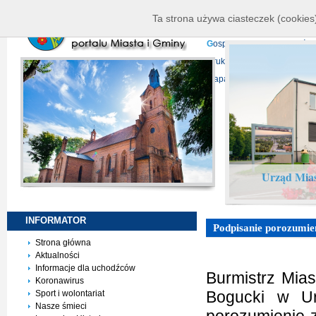
K
ierownictwo
D
ane telead
Ta strona używa ciasteczek (cookies)
P
rojekty europejskie
F
undu
G
ospodarka nieruchomości
D
ruki do pobrania
N
agrani
Mapa serwisu
Urząd Mias
INFORMATOR
Podpisanie porozumie
Strona główna
Aktualności
Informacje dla uchodźców
Burmistrz Mia
Koronawirus
Bogucki w Ur
Sport i wolontariat
Nasze śmieci