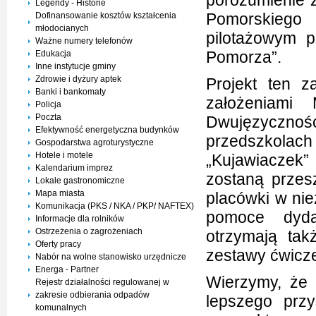
porozumienie
Legendy - Historie
Pomorskiego
Dofinansowanie kosztów kształcenia
młodocianych
pilotażowym p
Ważne numery telefonów
Pomorza”.
Edukacja
Inne instytucje gminy
Zdrowie i dyżury aptek
Projekt ten z
Banki i bankomaty
założeniami
Policja
Poczta
Dwujęzycznośc
Efektywność energetyczna budynków
przedszkola
Gospodarstwa agroturystyczne
Hotele i motele
„Kujawiaczek
Kalendarium imprez
zostaną przes
Lokale gastronomiczne
Mapa miasta
placówki w nie
Komunikacja (PKS / NKA / PKP/ NAFTEX)
pomoce dydak
Informacje dla rolników
Ostrzeżenia o zagrożeniach
otrzymają tak
Oferty pracy
zestawy ćwicze
Nabór na wolne stanowisko urzędnicze
Energa - Partner
Wierzymy, że 
Rejestr działalności regulowanej w
zakresie odbierania odpadów
lepszego prz
komunalnych