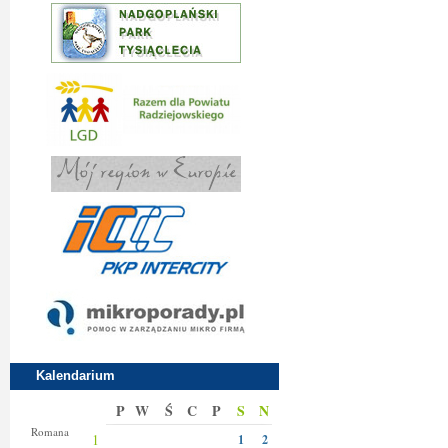
Kalendarium
P
W
Ś
C
P
S
N
Klary
Romana
1
1
2