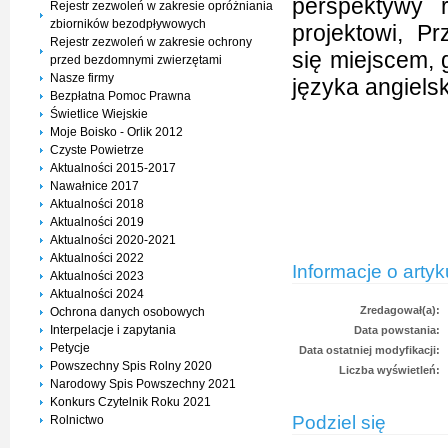
perspektywy 
Rejestr zezwoleń w zakresie opróżniania
zbiorników bezodpływowych
projektowi, P
Rejestr zezwoleń w zakresie ochrony
się miejscem, 
przed bezdomnymi zwierzętami
Nasze firmy
języka angiels
Bezpłatna Pomoc Prawna
Świetlice Wiejskie
Moje Boisko - Orlik 2012
Czyste Powietrze
Aktualności 2015-2017
Nawałnice 2017
Aktualności 2018
Aktualności 2019
Aktualności 2020-2021
Aktualności 2022
Informacje o artyk
Aktualności 2023
Aktualności 2024
Zredagował(a):
Ochrona danych osobowych
Interpelacje i zapytania
Data powstania:
Petycje
Data ostatniej modyfikacji:
Powszechny Spis Rolny 2020
Liczba wyświetleń:
Narodowy Spis Powszechny 2021
Konkurs Czytelnik Roku 2021
Podziel się
Rolnictwo