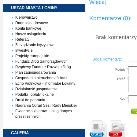
Więcej
URZĄD MIASTA I
GMINY
Komentarze (0):
Kierownictwo
Dane teleadresowe
Konta bankowe
Nasze osiagnięcia
Brak komentarzy 
Referaty
Zarządzanie kryzysowe
Inwestycje
Projekty europejskie
Dodaj komentarz:
Fundusz Dróg Samorządowych
Rządowy Fundusz Rozwoju Dróg
Podpis:
*
Plan zagospodarowania
Gospodarka nieruchomościami
Treść:
*
Echo Piotrkowa - Informator Lokalny
Działalność gospodarcza
Podatki i opłaty lokalne
Kod:
*
Druki do pobrania
Nagrania Obrad Sesji Rady Miejskiej
Ewidencja zbiorów i usług danych
przestrzennych
GALERIA