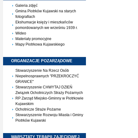
Galeria zdjęć
Gmina Piotrków Kujawski na starych
fotografiach
Ekshumacje księży i mieszkańców
pomordowanych we wrześniu 1939 r.
Wideo
Materiały promocyjne
Mapy Piotrkowa Kujawskiego
ORGANIZACJE
POZARZĄDOWE
Stowarzyszenie Na Rzecz Osób
Niepełnosprawnych "PRZEKROCZYĆ
GRANICE"
Stowarzyszenie CHWYTAJ DZIEŃ
Związek Ochotniczych Straży Pożarnych
RP Zarząd Miejsko-Gminny w Piotrkowie
Kujawskim
Ochotnicze Straże Pożarne
Stowarzyszenie Rozwoju Miasta i Gminy
Piotrków Kujawski
WARSZTATY TERAPII
ZAJĘCIOWEJ