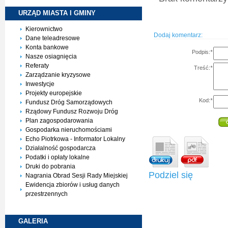
URZĄD MIASTA I
GMINY
Kierownictwo
Dodaj komentarz:
Dane teleadresowe
Konta bankowe
Podpis:
*
Nasze osiagnięcia
Referaty
Treść:
*
Zarządzanie kryzysowe
Inwestycje
Projekty europejskie
Kod:
*
Fundusz Dróg Samorządowych
Rządowy Fundusz Rozwoju Dróg
Plan zagospodarowania
Gospodarka nieruchomościami
Echo Piotrkowa - Informator Lokalny
Działalność gospodarcza
Podatki i opłaty lokalne
Druki do pobrania
Podziel się
Nagrania Obrad Sesji Rady Miejskiej
Ewidencja zbiorów i usług danych
przestrzennych
GALERIA