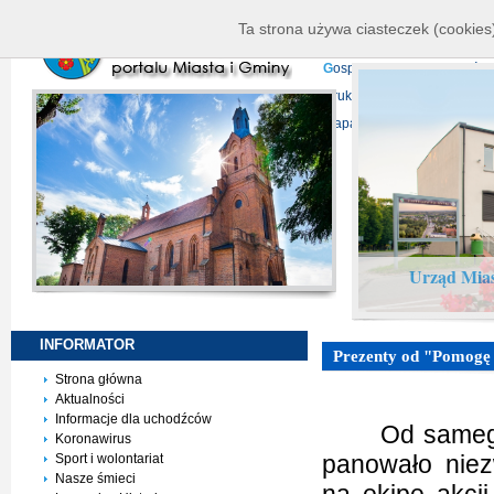
K
ierownictwo
D
ane telead
Ta strona używa ciasteczek (cookies)
P
rojekty europejskie
F
undu
G
ospodarka nieruchomości
D
ruki do pobrania
N
agrani
Mapa serwisu
Urząd Mias
INFORMATOR
Prezenty od "Pomogę
Strona główna
Aktualności
Informacje dla uchodźców
Od sameg
Koronawirus
panowało nie
Sport i wolontariat
Nasze śmieci