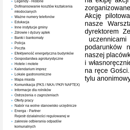
na ekipę akcj
Legendy - Historie
zorganizowane
Dofinansowanie kosztów kształcenia
młodocianych
Akcję pilotow
Ważne numery telefonów
nasze Warszt
Edukacja
Inne instytucje gminy
dyrektorem Z
Zdrowie i dyżury aptek
uczennicami 
Banki i bankomaty
Policja
podarunków n
Poczta
naszej placówk
Efektywność energetyczna budynków
Gospodarstwa agroturystyczne
i własnoręczni
Hotele i motele
na ręce Gości.
Kalendarium imprez
Lokale gastronomiczne
tylu anonimowy
Mapa miasta
Komunikacja (PKS / NKA / PKP/ NAFTEX)
Informacje dla rolników
Ostrzeżenia o zagrożeniach
Oferty pracy
Nabór na wolne stanowisko urzędnicze
Energa - Partner
Rejestr działalności regulowanej w
zakresie odbierania odpadów
komunalnych