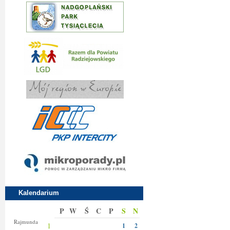
Kalendarium
P
W
Ś
C
P
S
N
Izy
Rajmunda
1
1
2