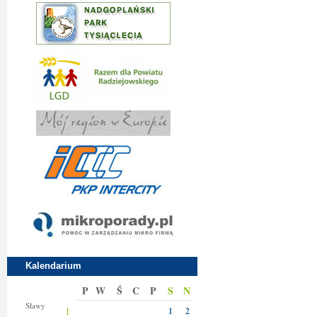
Kalendarium
P
W
Ś
C
P
S
N
Jakuba
Sławy
1
1
2