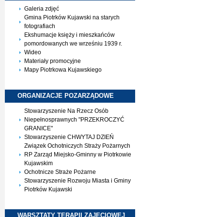
Galeria zdjęć
Gmina Piotrków Kujawski na starych
fotografiach
Ekshumacje księży i mieszkańców
pomordowanych we wrześniu 1939 r.
Wideo
Materiały promocyjne
Mapy Piotrkowa Kujawskiego
ORGANIZACJE
POZARZĄDOWE
Stowarzyszenie Na Rzecz Osób
Niepełnosprawnych "PRZEKROCZYĆ
GRANICE"
Stowarzyszenie CHWYTAJ DZIEŃ
Związek Ochotniczych Straży Pożarnych
RP Zarząd Miejsko-Gminny w Piotrkowie
Kujawskim
Ochotnicze Straże Pożarne
Stowarzyszenie Rozwoju Miasta i Gminy
Piotrków Kujawski
WARSZTATY TERAPII
ZAJĘCIOWEJ