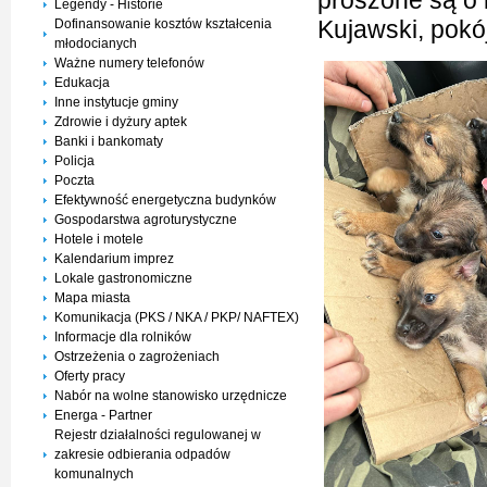
proszone są o 
Legendy - Historie
Kujawski, pokój
Dofinansowanie kosztów kształcenia
młodocianych
Ważne numery telefonów
Edukacja
Inne instytucje gminy
Zdrowie i dyżury aptek
Banki i bankomaty
Policja
Poczta
Efektywność energetyczna budynków
Gospodarstwa agroturystyczne
Hotele i motele
Kalendarium imprez
Lokale gastronomiczne
Mapa miasta
Komunikacja (PKS / NKA / PKP/ NAFTEX)
Informacje dla rolników
Ostrzeżenia o zagrożeniach
Oferty pracy
Nabór na wolne stanowisko urzędnicze
Energa - Partner
Rejestr działalności regulowanej w
zakresie odbierania odpadów
komunalnych