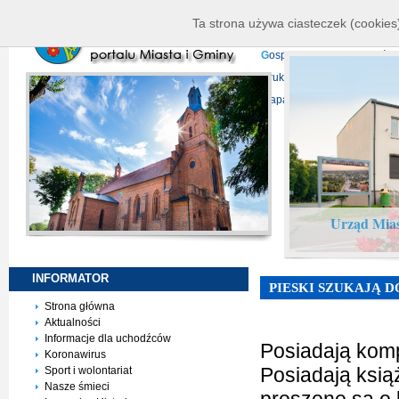
K
ierownictwo
D
ane telead
Ta strona używa ciasteczek (cookies)
P
rojekty europejskie
F
undu
G
ospodarka nieruchomości
D
ruki do pobrania
N
agrani
Mapa serwisu
Urząd Mias
INFORMATOR
PIESKI SZUKAJĄ DO
Strona główna
Aktualności
Informacje dla uchodźców
Posiadają komp
Koronawirus
Posiadają ksi
Sport i wolontariat
Nasze śmieci