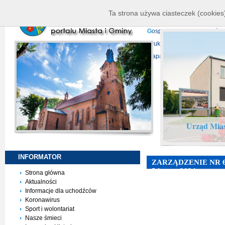
K
ierownictwo
D
ane telead
Ta strona używa ciasteczek (cookies)
P
rojekty europejskie
F
undu
G
ospodarka nieruchomości
D
ruki do pobrania
N
agrani
Mapa serwisu
Urząd Mias
INFORMATOR
ZARZĄDZENIE NR 6
5 lutego 2024 r. w sp
Strona główna
na terenie Miasta i 
Aktualności
Informacje dla uchodźców
Koronawirus
Sport i wolontariat
Nasze śmieci