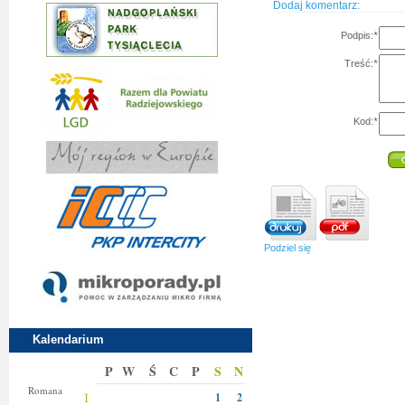
Dodaj komentarz:
Podpis:
*
Treść:
*
Kod:
*
Podziel się
Kalendarium
P
W
Ś
C
P
S
N
Klary
Romana
1
1
2