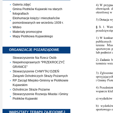
Galeria zdjęć
Gmina Piotrków Kujawski na starych
fotografiach
Ekshumacje księży i mieszkańców
pomordowanych we wrześniu 1939 r.
Wideo
Materiały promocyjne
Mapy Piotrkowa Kujawskiego
ORGANIZACJE
POZARZĄDOWE
Stowarzyszenie Na Rzecz Osób
Niepełnosprawnych "PRZEKROCZYĆ
GRANICE"
Stowarzyszenie CHWYTAJ DZIEŃ
Związek Ochotniczych Straży Pożarnych
RP Zarząd Miejsko-Gminny w Piotrkowie
Kujawskim
Ochotnicze Straże Pożarne
Stowarzyszenie Rozwoju Miasta i Gminy
Piotrków Kujawski
WARSZTATY TERAPII
ZAJĘCIOWEJ