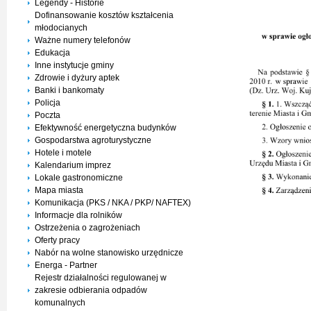
Legendy - Historie
Dofinansowanie kosztów kształcenia
młodocianych
Ważne numery telefonów
Edukacja
Inne instytucje gminy
Zdrowie i dyżury aptek
Banki i bankomaty
Policja
Poczta
Efektywność energetyczna budynków
Gospodarstwa agroturystyczne
Hotele i motele
Kalendarium imprez
Lokale gastronomiczne
Mapa miasta
Komunikacja (PKS / NKA / PKP/ NAFTEX)
Informacje dla rolników
Ostrzeżenia o zagrożeniach
Oferty pracy
Nabór na wolne stanowisko urzędnicze
Energa - Partner
Rejestr działalności regulowanej w
zakresie odbierania odpadów
komunalnych