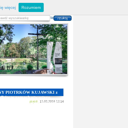
eferaty
Z
arządzanie kryzysowe
I
nwestycje
ię więcej
Rozumiem
zwoju Dróg
P
lan zagospodarowania
alność gospodarcza
P
odatki i opłaty lokalne
 i usług danych przestrzennych
INY PIOTRKÓW KUJAWSKI z
środków w ramach otwartego
asta i Gminy Piotrków Kujawski
piątek,
15.03.2024 12:14