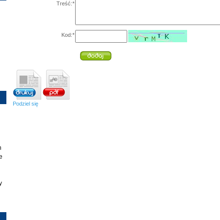
Treść:
*
Kod:
*
Podziel się
h
e
y