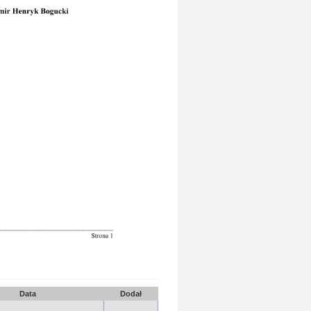
Data
Dodał