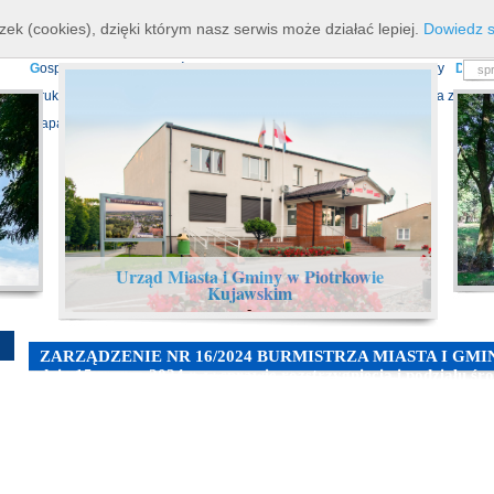
K
ierownictwo
D
ane teleadresowe
K
onta bankowe
N
asze osiagnięcia
R
zek (cookies), dzięki którym nasz serwis może działać lepiej.
Dowiedz s
P
rojekty europejskie
F
undusz Dróg Samorządowych
R
ządowy Fundusz Ro
G
ospodarka nieruchomościami
E
cho Piotrkowa - Informator Lokalny
D
ział
D
ruki do pobrania
N
agrania Obrad Sesji Rady Miejskiej
E
widencja zbiorów
Mapa serwisu
Urząd Miasta i Gminy w Piotrkowie
Kujawskim
-
ZARZĄDZENIE NR 16/2024 BURMISTRZA MIASTA I GM
dnia 15 marca 2024 r. w sprawie rozstrzygnięcia i podziału 
konkursu na zadanie w zakresie rozwoju sportu na terenie Mi
w roku 2024