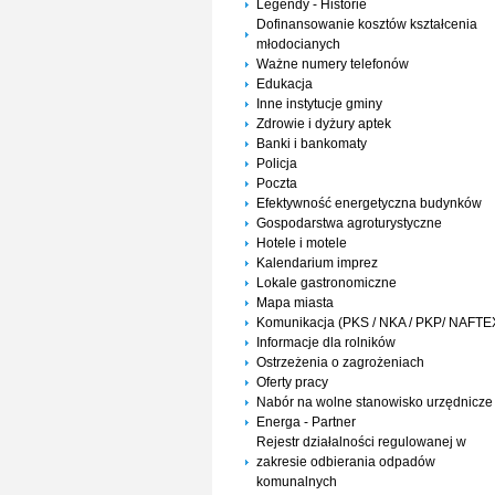
Legendy - Historie
Dofinansowanie kosztów kształcenia
młodocianych
Ważne numery telefonów
Edukacja
Inne instytucje gminy
Zdrowie i dyżury aptek
Banki i bankomaty
Policja
Poczta
Efektywność energetyczna budynków
Gospodarstwa agroturystyczne
Hotele i motele
Kalendarium imprez
Lokale gastronomiczne
Mapa miasta
Komunikacja (PKS / NKA / PKP/ NAFTE
Informacje dla rolników
Ostrzeżenia o zagrożeniach
Oferty pracy
Nabór na wolne stanowisko urzędnicze
Energa - Partner
Rejestr działalności regulowanej w
zakresie odbierania odpadów
komunalnych