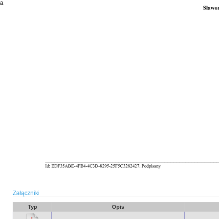
ia
Załączniki
Typ
Opis