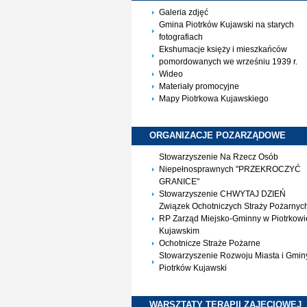
Galeria zdjęć
Gmina Piotrków Kujawski na starych
fotografiach
Ekshumacje księży i mieszkańców
pomordowanych we wrześniu 1939 r.
Wideo
Materiały promocyjne
Mapy Piotrkowa Kujawskiego
ORGANIZACJE
POZARZĄDOWE
Stowarzyszenie Na Rzecz Osób
Niepełnosprawnych "PRZEKROCZYĆ
GRANICE"
Stowarzyszenie CHWYTAJ DZIEŃ
Związek Ochotniczych Straży Pożarnyc
RP Zarząd Miejsko-Gminny w Piotrkowi
Kujawskim
Ochotnicze Straże Pożarne
Stowarzyszenie Rozwoju Miasta i Gmin
Piotrków Kujawski
WARSZTATY TERAPII
ZAJĘCIOWEJ