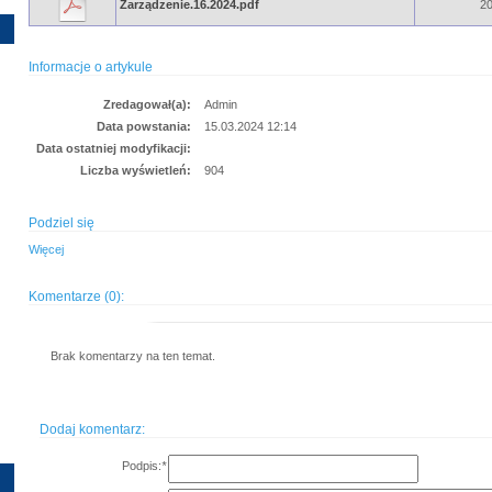
Zarządzenie.16.2024.pdf
20
Informacje o artykule
Zredagował(a):
Admin
Data powstania:
15.03.2024 12:14
Data ostatniej modyfikacji:
Liczba wyświetleń:
904
Podziel się
Więcej
Komentarze (0):
Brak komentarzy na ten temat.
Dodaj komentarz:
Podpis:
*