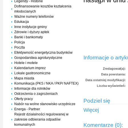
nastąpi w dniu
Legendy - Historie
Dofinansowanie kosztów kształcenia
K
młodocianych
Ważne numery telefonów
Z
Edukacja
Inne instytucje gminy
Zdrowie i dyżury aptek
A
Banki i bankomaty
Policja
Poczta
Efektywność energetyczna budynków
Informacje o artyk
Gospodarstwa agroturystyczne
Hotele i motele
Kalendarium imprez
Zredagował(a):
Lokale gastronomiczne
Data powstania:
Mapa miasta
Data ostatniej modyfikacji:
Komunikacja (PKS / NKA / PKP/ NAFTEX)
Liczba wyświetleń:
Informacje dla rolników
Ostrzeżenia o zagrożeniach
Oferty pracy
Podziel się
Nabór na wolne stanowisko urzędnicze
Energa - Partner
Więcej
Rejestr działalności regulowanej w
zakresie odbierania odpadów
Komentarze (0):
komunalnych