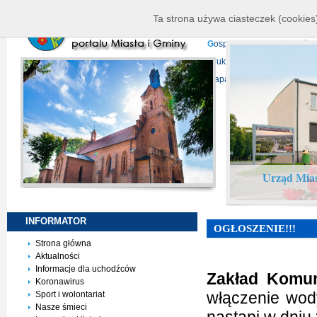
K
ierownictwo
D
ane telead
Ta strona używa ciasteczek (cookies)
P
rojekty europejskie
F
undu
G
ospodarka nieruchomości
D
ruki do pobrania
N
agrani
Mapa serwisu
Urząd Mias
INFORMATOR
OGŁOSZENIE!!!
Strona główna
Aktualności
Informacje dla uchodźców
Zakład Komun
Koronawirus
włączenie wo
Sport i wolontariat
Nasze śmieci