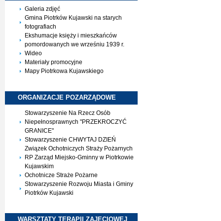
Galeria zdjęć
Gmina Piotrków Kujawski na starych
fotografiach
Ekshumacje księży i mieszkańców
pomordowanych we wrześniu 1939 r.
Wideo
Materiały promocyjne
Mapy Piotrkowa Kujawskiego
ORGANIZACJE
POZARZĄDOWE
Stowarzyszenie Na Rzecz Osób
Niepełnosprawnych "PRZEKROCZYĆ
GRANICE"
Stowarzyszenie CHWYTAJ DZIEŃ
Związek Ochotniczych Straży Pożarnych
RP Zarząd Miejsko-Gminny w Piotrkowie
Kujawskim
Ochotnicze Straże Pożarne
Stowarzyszenie Rozwoju Miasta i Gminy
Piotrków Kujawski
WARSZTATY TERAPII
ZAJĘCIOWEJ