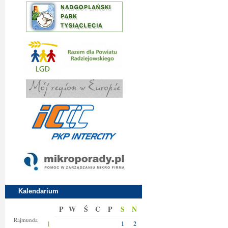
Kalendarium
P
W
Ś
C
P
S
N
Izy
Rajmunda
1
1
2