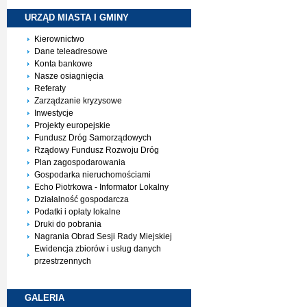
URZĄD MIASTA I
GMINY
Kierownictwo
Dane teleadresowe
Konta bankowe
Nasze osiagnięcia
Referaty
Zarządzanie kryzysowe
Inwestycje
Projekty europejskie
Fundusz Dróg Samorządowych
Rządowy Fundusz Rozwoju Dróg
Plan zagospodarowania
Gospodarka nieruchomościami
Echo Piotrkowa - Informator Lokalny
Działalność gospodarcza
Podatki i opłaty lokalne
Druki do pobrania
Nagrania Obrad Sesji Rady Miejskiej
Ewidencja zbiorów i usług danych
przestrzennych
GALERIA