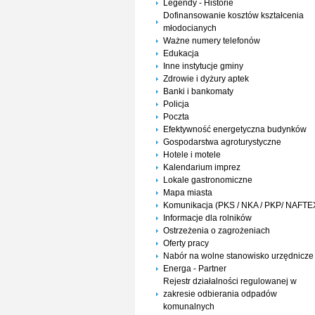
Legendy - Historie
Dofinansowanie kosztów kształcenia
młodocianych
Ważne numery telefonów
Edukacja
Inne instytucje gminy
Zdrowie i dyżury aptek
Banki i bankomaty
Policja
Poczta
Efektywność energetyczna budynków
Gospodarstwa agroturystyczne
Hotele i motele
Kalendarium imprez
Lokale gastronomiczne
Mapa miasta
Komunikacja (PKS / NKA / PKP/ NAFTE
Informacje dla rolników
Ostrzeżenia o zagrożeniach
Oferty pracy
Nabór na wolne stanowisko urzędnicze
Energa - Partner
Rejestr działalności regulowanej w
zakresie odbierania odpadów
komunalnych