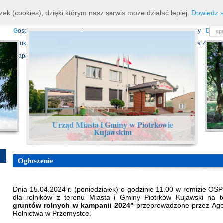
K
ierownictwo
D
ane teleadresowe
K
onta bankowe
N
asze osiagnięcia
R
zek (cookies), dzięki którym nasz serwis może działać lepiej.
Dowiedz s
P
rojekty europejskie
F
undusz Dróg Samorządowych
R
ządowy Fundusz Ro
G
ospodarka nieruchomościami
E
cho Piotrkowa - Informator Lokalny
D
ział
D
ruki do pobrania
N
agrania Obrad Sesji Rady Miejskiej
E
widencja zbiorów
Mapa serwisu
Urząd Miasta i Gminy w Piotrkowie
Kujawskim
-
Ogłoszenie
Dnia 15.04.2024 r. (poniedziałek) o godzinie 11.00 w remizie OS
dla rolników z terenu Miasta i Gminy Piotrków Kujawski na
gruntów rolnych w kampanii 2024"
przeprowadzone przez Agen
Rolnictwa w Przemystce.