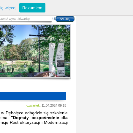
eferaty
Z
arządzanie kryzysowe
I
nwestycje
ię więcej
Rozumiem
zwoju Dróg
P
lan zagospodarowania
alność gospodarcza
P
odatki i opłaty lokalne
 i usług danych przestrzennych
czwartek,
11.04.2024 09:15
P w Dębołęce odbędzie się szkolenie
 temat
"Dopłaty bezpośrednie dla
cję Restrukturyzacji i Modernizacji