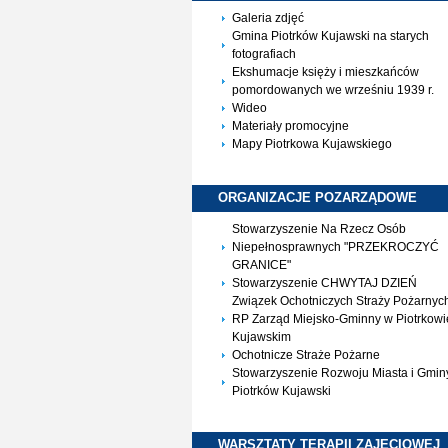
Galeria zdjęć
Gmina Piotrków Kujawski na starych
fotografiach
Ekshumacje księży i mieszkańców
pomordowanych we wrześniu 1939 r.
Wideo
Materiały promocyjne
Mapy Piotrkowa Kujawskiego
ORGANIZACJE
POZARZĄDOWE
Stowarzyszenie Na Rzecz Osób
Niepełnosprawnych "PRZEKROCZYĆ
GRANICE"
Stowarzyszenie CHWYTAJ DZIEŃ
Związek Ochotniczych Straży Pożarnyc
RP Zarząd Miejsko-Gminny w Piotrkowi
Kujawskim
Ochotnicze Straże Pożarne
Stowarzyszenie Rozwoju Miasta i Gmin
Piotrków Kujawski
WARSZTATY TERAPII
ZAJĘCIOWEJ