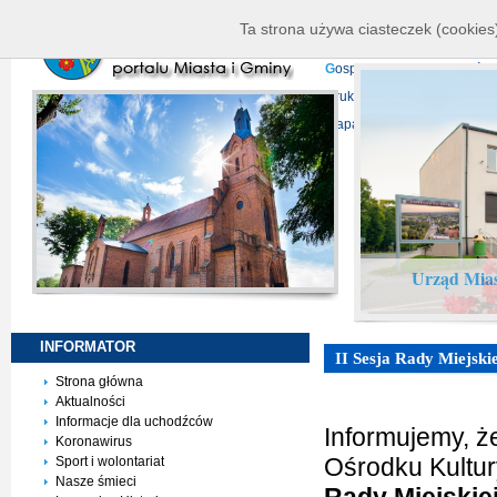
K
ierownictwo
D
ane telead
Ta strona używa ciasteczek (cookies)
P
rojekty europejskie
F
undu
G
ospodarka nieruchomości
D
ruki do pobrania
N
agrani
Mapa serwisu
Urząd Mias
INFORMATOR
II Sesja Rady Miejski
Strona główna
Aktualności
Informacje dla uchodźców
Informujemy, ż
Koronawirus
Ośrodku Kultur
Sport i wolontariat
Nasze śmieci