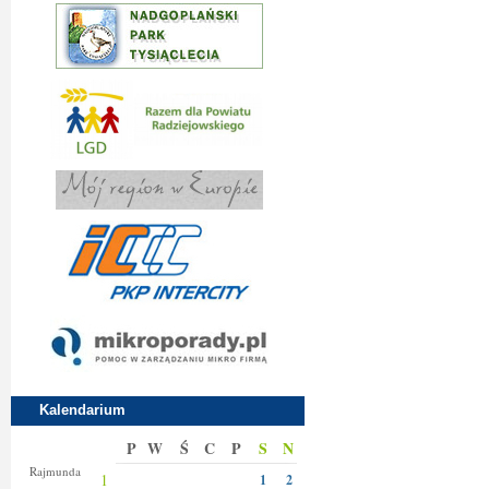
Kalendarium
P
W
Ś
C
P
S
N
Izy
Rajmunda
1
1
2