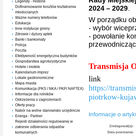
Rady Miejskiej
Legendy - Historie
2024 – 2029
.
Dofinansowanie kosztów kształcenia
młodocianych
Ważne numery telefonów
W porządku obr
Edukacja
- wybór wicep
Inne instytucje gminy
Zdrowie i dyżury aptek
- powołanie kom
Banki i bankomaty
przewodniczą
Policja
Poczta
Efektywność energetyczna budynków
Gospodarstwa agroturystyczne
Transmisja O
Hotele i motele
Kalendarium imprez
lin
Lokale gastronomiczne
Mapa miasta
https://transm
Komunikacja (PKS / NKA / PKP/ NAFTEX)
Informacje dla rolników
piotrkow-kuja
Ostrzeżenia o zagrożeniach
Oferty pracy
Nabór na wolne stanowisko urzędnicze
Informacje o artyk
Energa - Partner
Rejestr działalności regulowanej w
Zredagował(a):
zakresie odbierania odpadów
komunalnych
Data powstania: