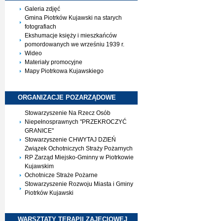
Galeria zdjęć
Gmina Piotrków Kujawski na starych
fotografiach
Ekshumacje księży i mieszkańców
pomordowanych we wrześniu 1939 r.
Wideo
Materiały promocyjne
Mapy Piotrkowa Kujawskiego
ORGANIZACJE
POZARZĄDOWE
Stowarzyszenie Na Rzecz Osób
Niepełnosprawnych "PRZEKROCZYĆ
GRANICE"
Stowarzyszenie CHWYTAJ DZIEŃ
Związek Ochotniczych Straży Pożarnych
RP Zarząd Miejsko-Gminny w Piotrkowie
Kujawskim
Ochotnicze Straże Pożarne
Stowarzyszenie Rozwoju Miasta i Gminy
Piotrków Kujawski
WARSZTATY TERAPII
ZAJĘCIOWEJ