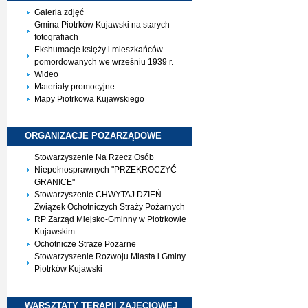
Galeria zdjęć
Gmina Piotrków Kujawski na starych
fotografiach
Ekshumacje księży i mieszkańców
pomordowanych we wrześniu 1939 r.
Wideo
Materiały promocyjne
Mapy Piotrkowa Kujawskiego
ORGANIZACJE
POZARZĄDOWE
Stowarzyszenie Na Rzecz Osób
Niepełnosprawnych "PRZEKROCZYĆ
GRANICE"
Stowarzyszenie CHWYTAJ DZIEŃ
Związek Ochotniczych Straży Pożarnych
RP Zarząd Miejsko-Gminny w Piotrkowie
Kujawskim
Ochotnicze Straże Pożarne
Stowarzyszenie Rozwoju Miasta i Gminy
Piotrków Kujawski
WARSZTATY TERAPII
ZAJĘCIOWEJ