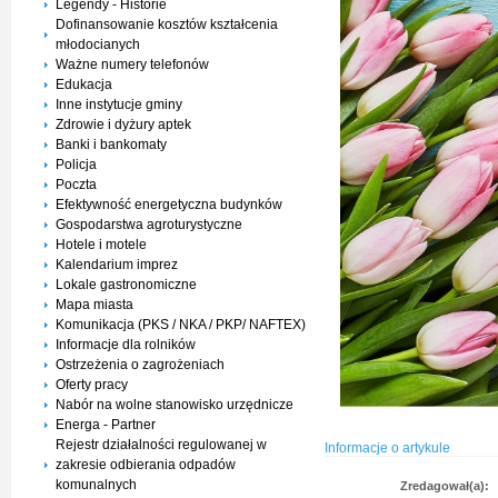
Legendy - Historie
Dofinansowanie kosztów kształcenia
młodocianych
Ważne numery telefonów
Edukacja
Inne instytucje gminy
Zdrowie i dyżury aptek
Banki i bankomaty
Policja
Poczta
Efektywność energetyczna budynków
Gospodarstwa agroturystyczne
Hotele i motele
Kalendarium imprez
Lokale gastronomiczne
Mapa miasta
Komunikacja (PKS / NKA / PKP/ NAFTEX)
Informacje dla rolników
Ostrzeżenia o zagrożeniach
Oferty pracy
Nabór na wolne stanowisko urzędnicze
Energa - Partner
Rejestr działalności regulowanej w
Informacje o artykule
zakresie odbierania odpadów
komunalnych
Zredagował(a):