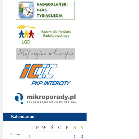
Kalendarium
P
W
Ś
C
P
S
N
Klary
Romana
1
1
2