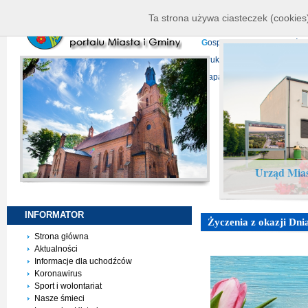
K
ierownictwo
D
ane telead
Ta strona używa ciasteczek (cookies)
P
rojekty europejskie
F
undu
G
ospodarka nieruchomości
D
ruki do pobrania
N
agrani
Mapa serwisu
Urząd Mias
INFORMATOR
Życzenia z okazji Dni
Strona główna
Aktualności
Informacje dla uchodźców
Koronawirus
Sport i wolontariat
Nasze śmieci