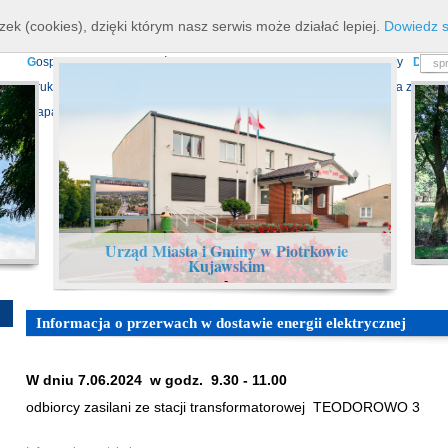
K
ierownictwo
D
ane teleadresowe
K
onta bankowe
N
asze osiagnięcia
R
zek (cookies), dzięki którym nasz serwis może działać lepiej.
Dowiedz s
P
rojekty europejskie
F
undusz Dróg Samorządowych
R
ządowy Fundusz Ro
G
ospodarka nieruchomościami
E
cho Piotrkowa - Informator Lokalny
D
ział
D
ruki do pobrania
N
agrania Obrad Sesji Rady Miejskiej
E
widencja zbiorów
Mapa serwisu
Urząd Miasta i Gminy w Piotrkowie
Kujawskim
-
Informacja o przerwach w dostawie energii elektrycznej
W dniu 7.06.2024 w godz. 9.30 - 11.00
odbiorcy zasilani ze stacji transformatorowej TEODOROWO 3