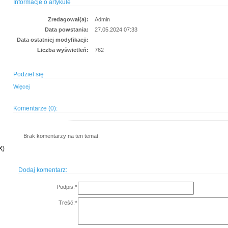
Informacje o artykule
Zredagował(a):
Admin
Data powstania:
27.05.2024 07:33
Data ostatniej modyfikacji:
Liczba wyświetleń:
762
Podziel się
Więcej
Komentarze (0):
Brak komentarzy na ten temat.
X)
Dodaj komentarz:
Podpis:
*
Treść:
*