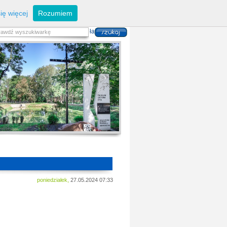
eferaty
Z
arządzanie kryzysowe
I
nwestycje
ię więcej
Rozumiem
zwoju Dróg
P
lan zagospodarowania
alność gospodarcza
P
odatki i opłaty lokalne
 i usług danych przestrzennych
poniedziałek,
27.05.2024 07:33