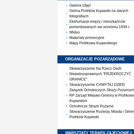
Galeria zdjęć
Gmina Piotrków Kujawski na starych
fotografiach
Ekshumacje księży i mieszkańców
pomordowanych we wrześniu 1939 r.
Wideo
Materiały promocyjne
Mapy Piotrkowa Kujawskiego
ORGANIZACJE
POZARZĄDOWE
Stowarzyszenie Na Rzecz Osób
Niepełnosprawnych "PRZEKROCZYĆ
GRANICE"
Stowarzyszenie CHWYTAJ DZIEŃ
Związek Ochotniczych Straży Pożarnyc
RP Zarząd Miejsko-Gminny w Piotrkowi
Kujawskim
Ochotnicze Straże Pożarne
Stowarzyszenie Rozwoju Miasta i Gmin
Piotrków Kujawski
WARSZTATY TERAPII
ZAJĘCIOWEJ