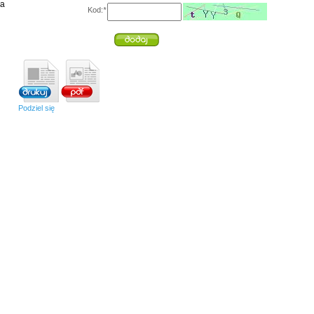
ia
Kod:
*
Podziel się