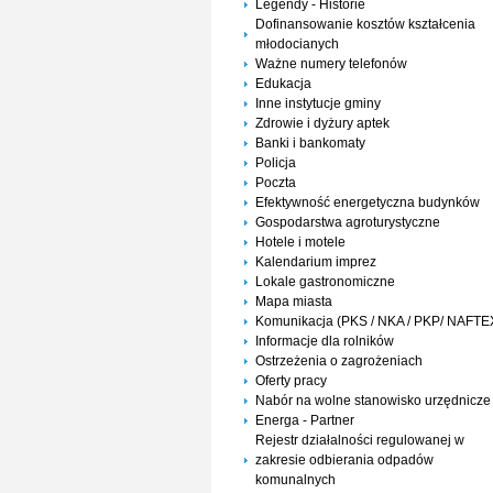
Legendy - Historie
Dofinansowanie kosztów kształcenia
młodocianych
Ważne numery telefonów
Edukacja
Inne instytucje gminy
Zdrowie i dyżury aptek
Banki i bankomaty
Policja
Poczta
Efektywność energetyczna budynków
Gospodarstwa agroturystyczne
Hotele i motele
Kalendarium imprez
Lokale gastronomiczne
Mapa miasta
Komunikacja (PKS / NKA / PKP/ NAFTE
Informacje dla rolników
Ostrzeżenia o zagrożeniach
Oferty pracy
Nabór na wolne stanowisko urzędnicze
Energa - Partner
Rejestr działalności regulowanej w
zakresie odbierania odpadów
komunalnych