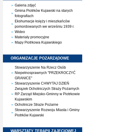
Galeria zdjęć
Gmina Piotrków Kujawski na starych
fotografiach
Ekshumacje księży i mieszkańców
pomordowanych we wrześniu 1939 r.
Wideo
Materiały promocyjne
Mapy Piotrkowa Kujawskiego
ORGANIZACJE
POZARZĄDOWE
Stowarzyszenie Na Rzecz Osób
Niepełnosprawnych "PRZEKROCZYĆ
GRANICE"
Stowarzyszenie CHWYTAJ DZIEŃ
Związek Ochotniczych Straży Pożarnych
RP Zarząd Miejsko-Gminny w Piotrkowie
Kujawskim
Ochotnicze Straże Pożarne
Stowarzyszenie Rozwoju Miasta i Gminy
Piotrków Kujawski
WARSZTATY TERAPII
ZAJĘCIOWEJ