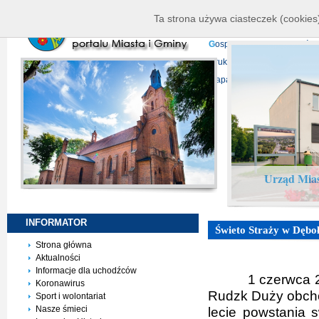
K
ierownictwo
D
ane telead
Ta strona używa ciasteczek (cookies)
P
rojekty europejskie
F
undu
G
ospodarka nieruchomości
D
ruki do pobrania
N
agrani
Mapa serwisu
Urząd Mias
INFORMATOR
Świeto Straży w Dębo
Strona główna
Aktualności
Informacje dla uchodźców
1 czerwca 2
Koronawirus
Rudzk Duży obchod
Sport i wolontariat
Nasze śmieci
lecie powstania s