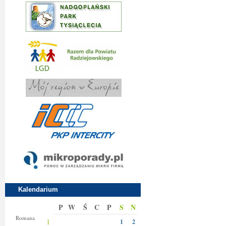
Kalendarium
P
W
Ś
C
P
S
N
Klary
Romana
1
1
2