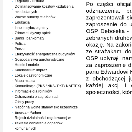
Legendy - Historie
Po części oficja
Dofinansowanie kosztów kształcenia
odznaczenia, p
młodocianych
zaprezentowali si
Ważne numery telefonów
Edukacja
zaproszenie do 
Inne instytucje gminy
OSP Dębołęka - R
Zdrowie i dyżury aptek
zebranych druhów
Banki i bankomaty
okazję. Na zakoń
Policja
Poczta
ze strażakami d
Efektywność energetyczna budynków
OSP upłynął nam 
Gospodarstwa agroturystyczne
za zaproszenie d
Hotele i motele
Kalendarium imprez
panu Edwardowi K
Lokale gastronomiczne
z obchodzącej ju
Mapa miasta
każdej akcji i 
Komunikacja (PKS / NKA / PKP/ NAFTEX)
społeczności, któr
Informacje dla rolników
Ostrzeżenia o zagrożeniach
Oferty pracy
Nabór na wolne stanowisko urzędnicze
Energa - Partner
Rejestr działalności regulowanej w
zakresie odbierania odpadów
komunalnych