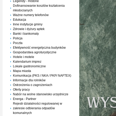
Legendy - Historie
Dofinansowanie kosztów kształcenia
młodocianych
Ważne numery telefonów
Edukacja
Inne instytucje gminy
Zdrowie i dyżury aptek
Banki i bankomaty
Policja
Poczta
Efektywność energetyczna budynków
Gospodarstwa agroturystyczne
Hotele i motele
Kalendarium imprez
Lokale gastronomiczne
Mapa miasta
Komunikacja (PKS / NKA / PKP/ NAFTEX)
Informacje dla rolników
Ostrzeżenia o zagrożeniach
Oferty pracy
Nabór na wolne stanowisko urzędnicze
Energa - Partner
Rejestr działalności regulowanej w
zakresie odbierania odpadów
komunalnych