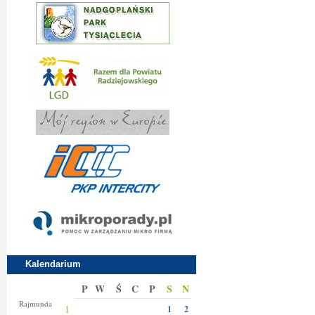
Kalendarium
P
W
Ś
C
P
S
N
Izy
Rajmunda
1
1
2