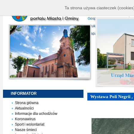
K
ierownictwo
D
ane telead
Ta strona używa ciasteczek (cookies)
P
rojekty europejskie
F
undu
G
ospodarka nieruchomości
D
ruki do pobrania
N
agrani
Mapa serwisu
Urząd Mias
INFORMATOR
Wystawa Poli Negri
Strona główna
Aktualności
Informacje dla uchodźców
Koronawirus
Sport i wolontariat
Nasze śmieci