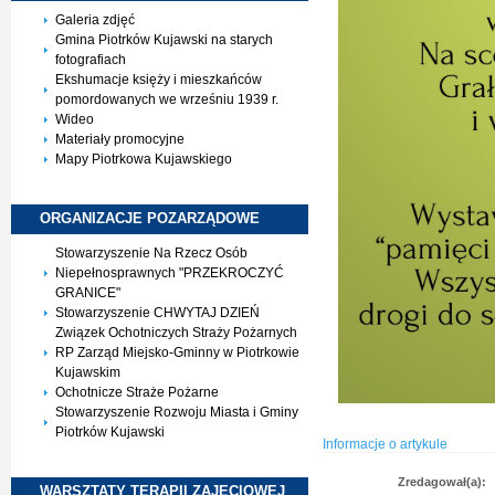
Galeria zdjęć
Gmina Piotrków Kujawski na starych
fotografiach
Ekshumacje księży i mieszkańców
pomordowanych we wrześniu 1939 r.
Wideo
Materiały promocyjne
Mapy Piotrkowa Kujawskiego
ORGANIZACJE
POZARZĄDOWE
Stowarzyszenie Na Rzecz Osób
Niepełnosprawnych "PRZEKROCZYĆ
GRANICE"
Stowarzyszenie CHWYTAJ DZIEŃ
Związek Ochotniczych Straży Pożarnych
RP Zarząd Miejsko-Gminny w Piotrkowie
Kujawskim
Ochotnicze Straże Pożarne
Stowarzyszenie Rozwoju Miasta i Gminy
Piotrków Kujawski
Informacje o artykule
Zredagował(a):
WARSZTATY TERAPII
ZAJĘCIOWEJ