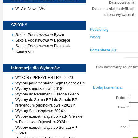
Data powstania:
WTZ w Nowej Wsi
Data ostatniej modyfikacji:
Liczba wyświetleń:
SZKOŁY
Podziel się
Szkoła Podstawowa w Byczu
Więcej
Szkoła Podstawowa w Dębołęce
Szkoła Podstawowa w Piotrkowie
Komentarze (0):
Kujawskim
Brak komentarzy na ten tem
Informacje dla
Wyborców
WYBORY PREZYDENT RP - 2020
Wybory parlamentarne Sejm i Senat 2019
Dodaj komentarz:
Wybory samorządowe 2018
Wybory do Parlamentu Europejskiego
Podpis:
*
Wybory do Sejmu RP i do Senatu RP
referendum ogólnokrajowe - 2023 r.
Treść:
*
Wybory Samorządowe 2024 r.
Wybory uzupełniające do Rady Miejskiej
w Piotrkowie Kujawskim 2024 r.
Kod:
*
Wybory uzupełniające do Senatu RP -
2024 r.