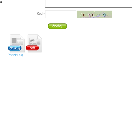
ia
Kod:
*
Podziel się