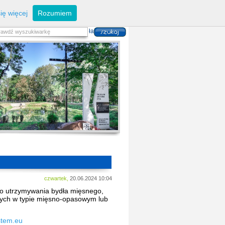
eferaty
Z
arządzanie kryzysowe
I
nwestycje
ię więcej
Rozumiem
zwoju Dróg
P
lan zagospodarowania
alność gospodarcza
P
odatki i opłaty lokalne
 i usług danych przestrzennych
czwartek,
20.06.2024 10:04
do utrzymywania bydła mięsnego,
nych w typie mięsno-opasowym lub
stem.eu