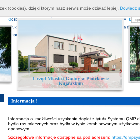
K
ierownictwo
D
ane teleadresowe
K
onta bankowe
N
asze osiagnięcia
R
zek (cookies), dzięki którym nasz serwis może działać lepiej.
Dowiedz s
P
rojekty europejskie
F
undusz Dróg Samorządowych
R
ządowy Fundusz Ro
G
ospodarka nieruchomościami
E
cho Piotrkowa - Informator Lokalny
D
ział
D
ruki do pobrania
N
agrania Obrad Sesji Rady Miejskiej
E
widencja zbiorów
Mapa serwisu
Urząd Miasta i Gminy w Piotrkowie
Kujawskim
-
Informacja !
Informacja o możliwości uzyskania dopłat z tytułu Systemu QMP 
bydła ras mlecznych oraz bydła w typie kombinowanym użytkowa
opasowym.
Szczegółowe informacje dostępne są pod adresem:
https://qmpsy