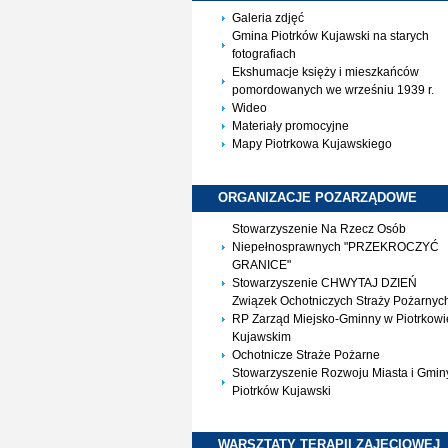
Galeria zdjęć
Gmina Piotrków Kujawski na starych
fotografiach
Ekshumacje księży i mieszkańców
pomordowanych we wrześniu 1939 r.
Wideo
Materiały promocyjne
Mapy Piotrkowa Kujawskiego
ORGANIZACJE
POZARZĄDOWE
Stowarzyszenie Na Rzecz Osób
Niepełnosprawnych "PRZEKROCZYĆ
GRANICE"
Stowarzyszenie CHWYTAJ DZIEŃ
Związek Ochotniczych Straży Pożarnyc
RP Zarząd Miejsko-Gminny w Piotrkowi
Kujawskim
Ochotnicze Straże Pożarne
Stowarzyszenie Rozwoju Miasta i Gmin
Piotrków Kujawski
WARSZTATY TERAPII
ZAJĘCIOWEJ