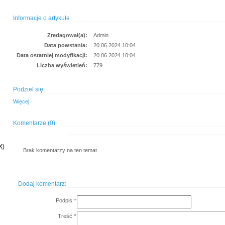
Informacje o artykule
Zredagował(a):
Admin
Data powstania:
20.06.2024 10:04
Data ostatniej modyfikacji:
20.06.2024 10:04
Liczba wyświetleń:
779
Podziel się
Więcej
Komentarze (0):
X)
Brak komentarzy na ten temat.
Dodaj komentarz:
Podpis:
*
Treść:
*