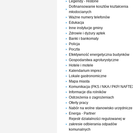
Legendy - Historie
Dofinansowanie kosztów kształcenia
młodocianych
Ważne numery telefonów
Edukacja
Inne instytucje gminy
Zdrowie i dyżury aptek
Banki i bankomaty
Policja
Poczta
Efektywność energetyczna budynków
Gospodarstwa agroturystyczne
Hotele i motele
Kalendarium imprez
Lokale gastronomiczne
Mapa miasta
Komunikacja (PKS / NKA / PKP/ NAFTE
Informacje dla rolników
Ostrzeżenia o zagrożeniach
Oferty pracy
Nabór na wolne stanowisko urzędnicze
Energa - Partner
Rejestr działalności regulowanej w
zakresie odbierania odpadów
komunalnych