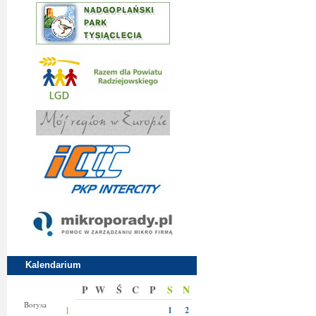
Kalendarium
P
W
Ś
C
P
S
N
Bianki
Borysa
1
1
2