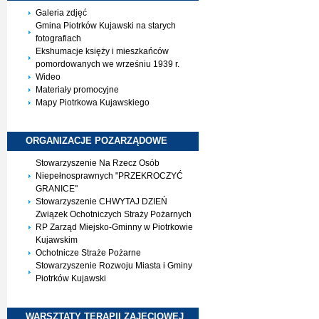
Galeria zdjęć
Gmina Piotrków Kujawski na starych
fotografiach
Ekshumacje księży i mieszkańców
pomordowanych we wrześniu 1939 r.
Wideo
Materiały promocyjne
Mapy Piotrkowa Kujawskiego
ORGANIZACJE
POZARZĄDOWE
Stowarzyszenie Na Rzecz Osób
Niepełnosprawnych "PRZEKROCZYĆ
GRANICE"
Stowarzyszenie CHWYTAJ DZIEŃ
Związek Ochotniczych Straży Pożarnych
RP Zarząd Miejsko-Gminny w Piotrkowie
Kujawskim
Ochotnicze Straże Pożarne
Stowarzyszenie Rozwoju Miasta i Gminy
Piotrków Kujawski
WARSZTATY TERAPII
ZAJĘCIOWEJ