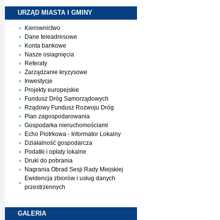
URZĄD MIASTA I
GMINY
Kierownictwo
Dane teleadresowe
Konta bankowe
Nasze osiagnięcia
Referaty
Zarządzanie kryzysowe
Inwestycje
Projekty europejskie
Fundusz Dróg Samorządowych
Rządowy Fundusz Rozwoju Dróg
Plan zagospodarowania
Gospodarka nieruchomościami
Echo Piotrkowa - Informator Lokalny
Działalność gospodarcza
Podatki i opłaty lokalne
Druki do pobrania
Nagrania Obrad Sesji Rady Miejskiej
Ewidencja zbiorów i usług danych
przestrzennych
GALERIA