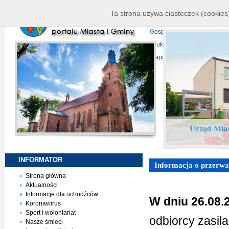
K
ierownictwo
D
ane telead
Ta strona używa ciasteczek (cookies)
P
rojekty europejskie
F
undu
G
ospodarka nieruchomości
D
ruki do pobrania
N
agrani
Mapa serwisu
Urząd Mias
INFORMATOR
Informacja o przerwac
Strona główna
Aktualności
Informacje dla uchodźców
W dniu 26.08.
Koronawirus
Sport i wolontariat
odbiorcy zasil
Nasze śmieci