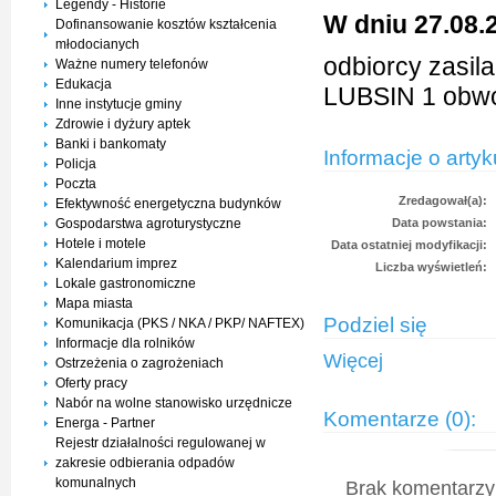
Legendy - Historie
W dniu 27.08.
Dofinansowanie kosztów kształcenia
młodocianych
odbiorcy zasil
Ważne numery telefonów
Edukacja
LUBSIN 1 obw
Inne instytucje gminy
Zdrowie i dyżury aptek
Banki i bankomaty
Informacje o artyk
Policja
Poczta
Zredagował(a):
Efektywność energetyczna budynków
Gospodarstwa agroturystyczne
Data powstania:
Hotele i motele
Data ostatniej modyfikacji:
Kalendarium imprez
Liczba wyświetleń:
Lokale gastronomiczne
Mapa miasta
Podziel się
Komunikacja (PKS / NKA / PKP/ NAFTEX)
Informacje dla rolników
Więcej
Ostrzeżenia o zagrożeniach
Oferty pracy
Nabór na wolne stanowisko urzędnicze
Komentarze (0):
Energa - Partner
Rejestr działalności regulowanej w
zakresie odbierania odpadów
komunalnych
Brak komentarzy 