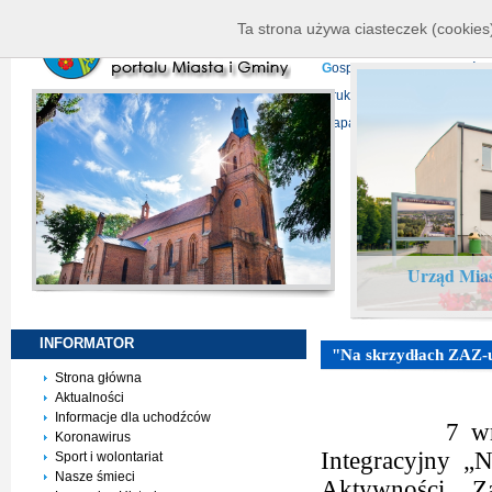
K
ierownictwo
D
ane telead
Ta strona używa ciasteczek (cookies)
P
rojekty europejskie
F
undu
G
ospodarka nieruchomości
D
ruki do pobrania
N
agrani
Mapa serwisu
Urząd Mias
INFORMATOR
"Na skrzydłach ZAZ-u
Strona główna
Aktualności
Informacje dla uchodźców
7 wr
Koronawirus
Integracyjny „
Sport i wolontariat
Nasze śmieci
Aktywności Z