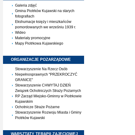
Galeria zdjęć
Gmina Piotrków Kujawski na starych
fotografiach
Ekshumacje księży i mieszkańców
pomordowanych we wrześniu 1939 r.
Wideo
Materiały promocyjne
Mapy Piotrkowa Kujawskiego
ORGANIZACJE
POZARZĄDOWE
Stowarzyszenie Na Rzecz Osób
Niepełnosprawnych "PRZEKROCZYĆ
GRANICE"
Stowarzyszenie CHWYTAJ DZIEŃ
Związek Ochotniczych Straży Pożarnych
RP Zarząd Miejsko-Gminny w Piotrkowie
Kujawskim
Ochotnicze Straże Pożarne
Stowarzyszenie Rozwoju Miasta i Gminy
Piotrków Kujawski
WARSZTATY TERAPII
ZAJĘCIOWEJ