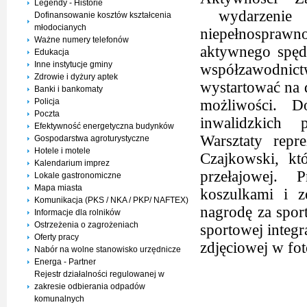
Legendy - Historie
wydarzenie 
Dofinansowanie kosztów kształcenia
młodocianych
niepełnosprawn
Ważne numery telefonów
aktywnego spęd
Edukacja
Inne instytucje gminy
współzawodni
Zdrowie i dyżury aptek
wystartować na 
Banki i bankomaty
Policja
możliwości. 
Poczta
inwalidzkich 
Efektywność energetyczna budynków
Warsztaty repr
Gospodarstwa agroturystyczne
Hotele i motele
Czajkowski, kt
Kalendarium imprez
przełajowej. 
Lokale gastronomiczne
Mapa miasta
koszulkami i 
Komunikacja (PKS / NKA / PKP/ NAFTEX)
nagrodę za spo
Informacje dla rolników
Ostrzeżenia o zagrożeniach
sportowej integr
Oferty pracy
zdjęciowej w fo
Nabór na wolne stanowisko urzędnicze
Energa - Partner
Rejestr działalności regulowanej w
zakresie odbierania odpadów
komunalnych