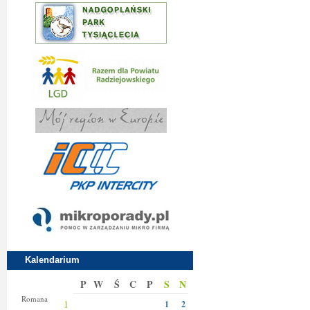
Kalendarium
P
W
Ś
C
P
S
N
Klary
Romana
1
1
2